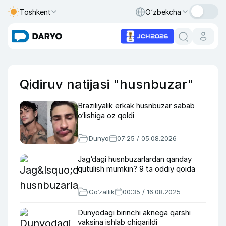
Toshkent
O‘zbekcha
Qidiruv natijasi "husnbuzar"
Braziliyalik erkak husnbuzar sabab
o‘lishiga oz qoldi
Dunyo
07:25 / 05.08.2026
Jag‘dagi husnbuzarlardan qanday
qutulish mumkin? 9 ta oddiy qoida
Go‘zallik
00:35 / 16.08.2025
Dunyodagi birinchi aknega qarshi
vaksina ishlab chiqarildi