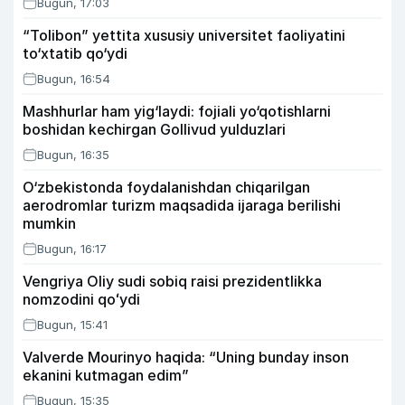
Bugun, 17:03
“Tolibon” yettita xususiy universitet faoliyatini
to‘xtatib qo‘ydi
Bugun, 16:54
Mashhurlar ham yig‘laydi: fojiali yo‘qotishlarni
boshidan kechirgan Gollivud yulduzlari
Bugun, 16:35
O‘zbekistonda foydalanishdan chiqarilgan
aerodromlar turizm maqsadida ijaraga berilishi
mumkin
Bugun, 16:17
Vengriya Oliy sudi sobiq raisi prezidentlikka
nomzodini qoʻydi
Bugun, 15:41
Valverde Mourinyo haqida: “Uning bunday inson
ekanini kutmagan edim”
Bugun, 15:35