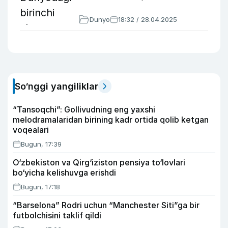
Dunyo
18:32 / 28.04.2025
So‘nggi yangiliklar
“Tansoqchi”: Gollivudning eng yaxshi
melodramalaridan birining kadr ortida qolib ketgan
voqealari
Bugun, 17:39
O‘zbekiston va Qirg‘iziston pensiya to‘lovlari
bo‘yicha kelishuvga erishdi
Bugun, 17:18
“Barselona” Rodri uchun “Manchester Siti”ga bir
futbolchisini taklif qildi