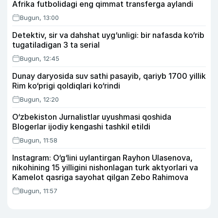
Afrika futbolidagi eng qimmat transferga aylandi
Bugun, 13:00
Detektiv, sir va dahshat uyg‘unligi: bir nafasda ko‘rib
tugatiladigan 3 ta serial
Bugun, 12:45
Dunay daryosida suv sathi pasayib, qariyb 1700 yillik
Rim ko‘prigi qoldiqlari ko‘rindi
Bugun, 12:20
O‘zbekiston Jurnalistlar uyushmasi qoshida
Blogerlar ijodiy kengashi tashkil etildi
Bugun, 11:58
Instagram: O‘g‘lini uylantirgan Rayhon Ulasenova,
nikohining 15 yilligini nishonlagan turk aktyorlari va
Kamelot qasriga sayohat qilgan Zebo Rahimova
Bugun, 11:57