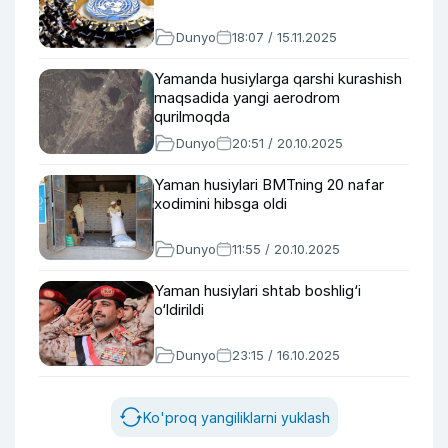
Dunyo
18:07 / 15.11.2025
Yamanda husiylarga qarshi kurashish
maqsadida yangi aerodrom
qurilmoqda
Dunyo
20:51 / 20.10.2025
Yaman husiylari BMTning 20 nafar
xodimini hibsga oldi
Dunyo
11:55 / 20.10.2025
Yaman husiylari shtab boshlig‘i
o‘ldirildi
Dunyo
23:15 / 16.10.2025
Ko'proq yangiliklarni yuklash