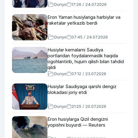
Dunyo
17:26 / 24.07.2026
Eron Yaman husiylariga harbiylar va
raketalar yetkazib berdi
Dunyo
07:45 / 24.07.2026
Husiylar kemalarni Saudiya
portlaridan foydalanmaslik haqida
ogohlantirib, hujum qilish bilan tahdid
qildi
Dunyo
07:12 / 23.07.2026
Husiylar Saudiyaga qarshi dengiz
blokadasi joriy etdi
Dunyo
21:25 / 20.07.2026
Eron husiylarga Qizil dengizni
yopishni buyurdi — Reuters