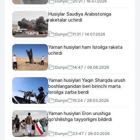
Dunyo
20:21 / 16.07.2026
Husiylar Saudiya Arabistoniga
raketalar uchirdi
Dunyo
11:31 / 14.07.2026
Yaman husiylari ham Isroilga raketa
uchirdi
Dunyo
14:47 / 08.06.2026
Yaman husiylari Yaqin Sharqda urush
boshlanganidan beri birinchi marta
Isroilga zarba berdi
Dunyo
15:24 / 28.03.2026
Yaman husiylari Eron urushiga
qo‘shilishga tayyorligini bildirdi
Dunyo
23:47 / 26.03.2026