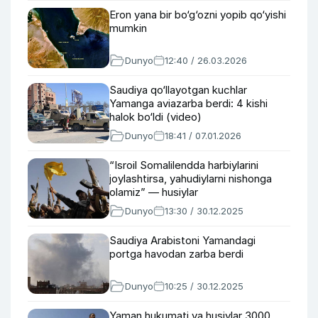
Eron yana bir bo‘g‘ozni yopib qo‘yishi
mumkin
Dunyo
12:40 / 26.03.2026
Saudiya qo‘llayotgan kuchlar
Yamanga aviazarba berdi: 4 kishi
halok bo‘ldi (video)
Dunyo
18:41 / 07.01.2026
“Isroil Somalilendda harbiylarini
joylashtirsa, yahudiylarni nishonga
olamiz” — husiylar
Dunyo
13:30 / 30.12.2025
Saudiya Arabistoni Yamandagi
portga havodan zarba berdi
Dunyo
10:25 / 30.12.2025
Yaman hukumati va husiylar 3000