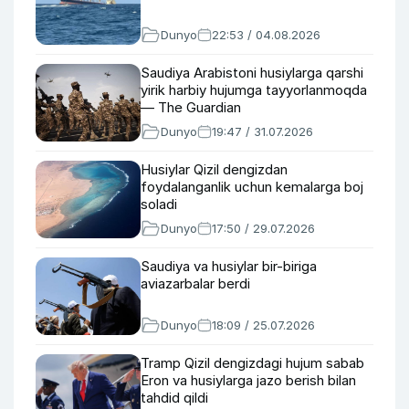
Dunyo
22:53 / 04.08.2026
Saudiya Arabistoni husiylarga qarshi
yirik harbiy hujumga tayyorlanmoqda
— The Guardian
Dunyo
19:47 / 31.07.2026
Husiylar Qizil dengizdan
foydalanganlik uchun kemalarga boj
soladi
Dunyo
17:50 / 29.07.2026
Saudiya va husiylar bir-biriga
aviazarbalar berdi
Dunyo
18:09 / 25.07.2026
Tramp Qizil dengizdagi hujum sabab
Eron va husiylarga jazo berish bilan
tahdid qildi