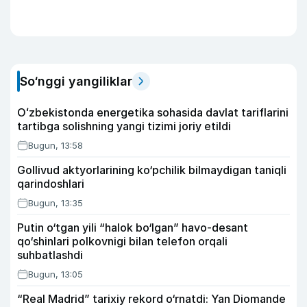
So‘nggi yangiliklar
Oʻzbekistonda energetika sohasida davlat tariflarini
tartibga solishning yangi tizimi joriy etildi
Bugun, 13:58
Gollivud aktyorlarining ko‘pchilik bilmaydigan taniqli
qarindoshlari
Bugun, 13:35
Putin o‘tgan yili “halok bo‘lgan” havo-desant
qo‘shinlari polkovnigi bilan telefon orqali
suhbatlashdi
Bugun, 13:05
“Real Madrid” tarixiy rekord o‘rnatdi: Yan Diomande