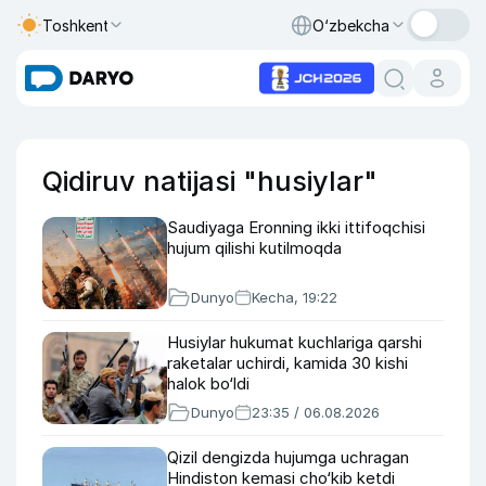
Toshkent
O‘zbekcha
Qidiruv natijasi "husiylar"
Saudiyaga Eronning ikki ittifoqchisi
hujum qilishi kutilmoqda
Dunyo
Kecha, 19:22
Husiylar hukumat kuchlariga qarshi
raketalar uchirdi, kamida 30 kishi
halok bo‘ldi
Dunyo
23:35 / 06.08.2026
Qizil dengizda hujumga uchragan
Hindiston kemasi cho‘kib ketdi