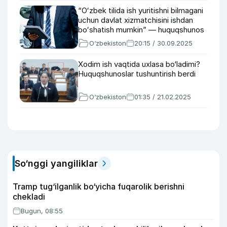
“Oʻzbek tilida ish yuritishni bilmagani
uchun davlat xizmatchisini ishdan
boʻshatish mumkin” — huquqshunos
O‘zbekiston
20:15 / 30.09.2025
Xodim ish vaqtida uxlasa bo‘ladimi?
Huquqshunoslar tushuntirish berdi
O‘zbekiston
01:35 / 21.02.2025
So‘nggi yangiliklar
Tramp tug‘ilganlik bo‘yicha fuqarolik berishni
chekladi
Bugun, 08:55