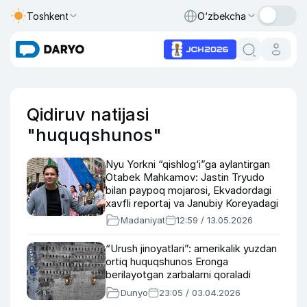
Toshkent
O‘zbekcha
Qidiruv natijasi
"huquqshunos"
Nyu Yorkni “qishlog‘i”ga aylantirgan
Otabek Mahkamov: Jastin Tryudo
bilan paypoq mojarosi, Ekvadordagi
xavfli reportaj va Janubiy Koreyadagi
“hojatxonalar muzeyi” haqida
Madaniyat
12:59 / 13.05.2026
“Urush jinoyatlari”: amerikalik yuzdan
ortiq huquqshunos Eronga
berilayotgan zarbalarni qoraladi
Dunyo
23:05 / 03.04.2026