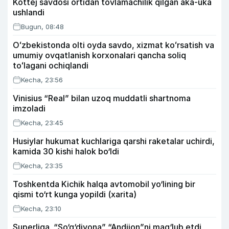
Kottej savdosi ortidan tovlamachilik qilgan aka-uka
ushlandi
Bugun, 08:48
Oʻzbekistonda olti oyda savdo, xizmat koʻrsatish va
umumiy ovqatlanish korxonalari qancha soliq
toʻlagani ochiqlandi
Kecha, 23:56
Vinisius “Real” bilan uzoq muddatli shartnoma
imzoladi
Kecha, 23:45
Husiylar hukumat kuchlariga qarshi raketalar uchirdi,
kamida 30 kishi halok bo‘ldi
Kecha, 23:35
Toshkentda Kichik halqa avtomobil yo‘lining bir
qismi to‘rt kunga yopildi (xarita)
Kecha, 23:10
Superliga. “So‘g‘diyona” “Andijon”ni mag‘lub etdi,