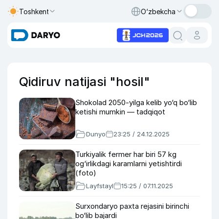
Toshkent
O‘zbekcha
Qidiruv natijasi "hosil"
Shokolad 2050-yilga kelib yo‘q bo‘lib
ketishi mumkin — tadqiqot
Dunyo
23:25 / 24.12.2025
Turkiyalik fermer har biri 57 kg
og‘irlikdagi karamlarni yetishtirdi
(foto)
Layfstayl
15:25 / 07.11.2025
Surxondaryo paxta rejasini birinchi
bo‘lib bajardi