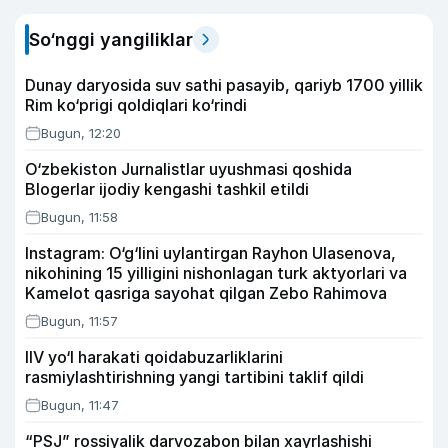
So‘nggi yangiliklar
Dunay daryosida suv sathi pasayib, qariyb 1700 yillik
Rim ko‘prigi qoldiqlari ko‘rindi
Bugun, 12:20
O‘zbekiston Jurnalistlar uyushmasi qoshida
Blogerlar ijodiy kengashi tashkil etildi
Bugun, 11:58
Instagram: O‘g‘lini uylantirgan Rayhon Ulasenova,
nikohining 15 yilligini nishonlagan turk aktyorlari va
Kamelot qasriga sayohat qilgan Zebo Rahimova
Bugun, 11:57
IIV yo‘l harakati qoidabuzarliklarini
rasmiylashtirishning yangi tartibini taklif qildi
Bugun, 11:47
“PSJ” rossiyalik darvozabon bilan xayrlashishi