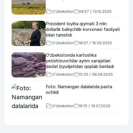
O‘zbekiston
09:57 / 13.10.2025
Prezident loyiha qiymati 3 mln
dollarlik baliqchilik korxonasi faoliyati
bilan tanishdi
O‘zbekiston
18:07 / 16.09.2025
O‘zbekistonda kartoshka
yetishtiruvchilar ayrim xarajatlari
davlat byudjetidan qoplab beriladi
O‘zbekiston
15:35 / 08.09.2025
Foto: Namangan dalalarida paxta
ochildi
O‘zbekiston
16:15 / 19.07.2025