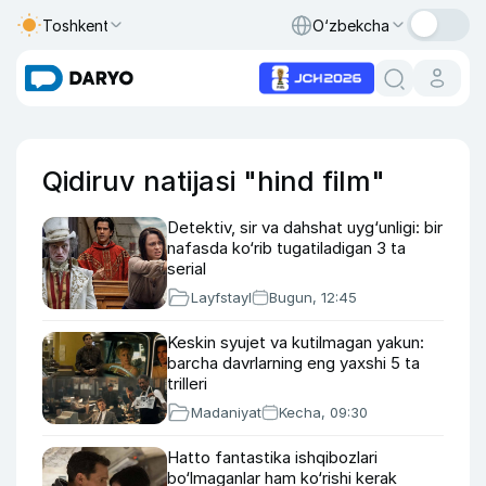
Toshkent
O‘zbekcha
Qidiruv natijasi "hind film"
Detektiv, sir va dahshat uyg‘unligi: bir
nafasda ko‘rib tugatiladigan 3 ta
serial
Layfstayl
Bugun, 12:45
Keskin syujet va kutilmagan yakun:
barcha davrlarning eng yaxshi 5 ta
trilleri
Madaniyat
Kecha, 09:30
Hatto fantastika ishqibozlari
bo‘lmaganlar ham ko‘rishi kerak