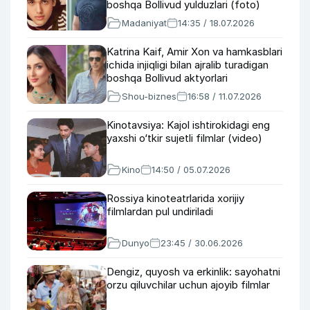
boshqa Bollivud yulduzlari (foto)
Madaniyat
14:35 / 18.07.2026
Katrina Kaif, Amir Xon va hamkasblari
ichida injiqligi bilan ajralib turadigan
boshqa Bollivud aktyorlari
Shou-biznes
16:58 / 11.07.2026
Kinotavsiya: Kajol ishtirokidagi eng
yaxshi o‘tkir sujetli filmlar (video)
Kino
14:50 / 05.07.2026
Rossiya kinoteatrlarida xorijiy
filmlardan pul undiriladi
Dunyo
23:45 / 30.06.2026
Dengiz, quyosh va erkinlik: sayohatni
orzu qiluvchilar uchun ajoyib filmlar