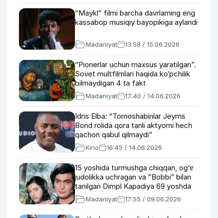
“Maykl” filmi barcha davrlarning eng
kassabop musiqiy bayopikiga aylandi
Madaniyat
13:58 / 15.06.2026
“Pionerlar uchun maxsus yaratilgan”.
Sovet multfilmlari haqida ko‘pchilik
bilmaydigan 4 ta fakt
Madaniyat
17:40 / 14.06.2026
Idris Elba: “Tomoshabinlar Jeyms
Bond rolida qora tanli aktyorni hech
qachon qabul qilmaydi”
Kino
16:45 / 14.06.2026
15 yoshida turmushga chiqqan, og‘ir
judolikka uchragan va “Bobbi” bilan
tanilgan Dimpl Kapadiya 69 yoshda
Madaniyat
17:55 / 09.06.2026