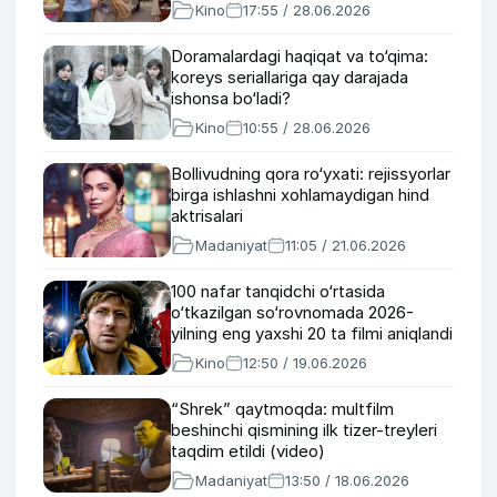
Kino
17:55 / 28.06.2026
Doramalardagi haqiqat va to‘qima:
koreys seriallariga qay darajada
ishonsa bo‘ladi?
Kino
10:55 / 28.06.2026
Bollivudning qora ro‘yxati: rejissyorlar
birga ishlashni xohlamaydigan hind
aktrisalari
Madaniyat
11:05 / 21.06.2026
100 nafar tanqidchi o‘rtasida
o‘tkazilgan so‘rovnomada 2026-
yilning eng yaxshi 20 ta filmi aniqlandi
Kino
12:50 / 19.06.2026
“Shrek” qaytmoqda: multfilm
beshinchi qismining ilk tizer-treyleri
taqdim etildi (video)
Madaniyat
13:50 / 18.06.2026