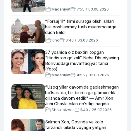
Madaniyat
17:55 / 03.08.2026
“Forsaj 11” filmi suratga olish ishlari
hali boshlanmay turib muammolarga
duch keldi
Kino
10:40 / 03.08.2026
37 yoshida o‘z baxtini topgan
“Hindiston go‘zali” Neha Dhupiyaning
Bollivuddagi muvaffaqiyat tarixi
(foto)
Madaniyat
14:55 / 02.08.2026
“Uzoq yillar davomida gaplashmagan
bo‘lsak-da, bir-birimizga g‘amxo‘rlik
qilishda davom etdik” — Amir Xon
Juhi Chavla bilan do‘stligi haqida
Shou-biznes
11:40 / 25.07.2026
Salmon Xon, Govinda va ko‘p
farzandli oilada voyaga yetgan