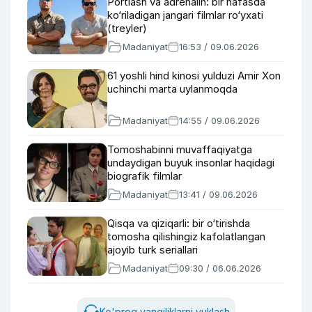
Portlash va adrenalin: bir nafasda
ko‘riladigan jangari filmlar ro‘yxati
(treyler)
Madaniyat
16:53 / 09.06.2026
61 yoshli hind kinosi yulduzi Amir Xon
uchinchi marta uylanmoqda
Madaniyat
14:55 / 09.06.2026
Tomoshabinni muvaffaqiyatga
undaydigan buyuk insonlar haqidagi
biografik filmlar
Madaniyat
13:41 / 09.06.2026
Qisqa va qiziqarli: bir o‘tirishda
tomosha qilishingiz kafolatlangan
ajoyib turk seriallari
Madaniyat
09:30 / 06.06.2026
Ko'proq yangiliklarni yuklash