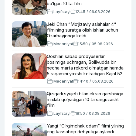
bo‘lgan 10 ta film
Layfstayl
12:45 / 06.08.2026
Jeki Chan “Mo‘jizaviy aslahalar 4”
filmining suratga olish ishlari uchun
Ozarbayjonga keldi
Madaniyat
15:50 / 05.08.2026
Qoshlari sabab prodyuserlar
bosimiga uchragan, Bollivudda bir
necha marta rekord o‘rnatgan hamda
5 raqamini yaxshi ko‘radigan Kajol 52
yoshda (foto, video)
Madaniyat
14:40 / 05.08.2026
Qiziqarli syujeti bilan ekran qarshisiga
mixlab qo‘yadigan 10 ta sarguzasht
film
Layfstayl
18:50 / 03.08.2026
Yangi “O‘rgimchak odam” filmi yilning
eng kassabop debyutiga aylandi