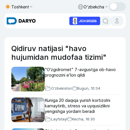
Toshkent
O‘zbekcha
Qidiruv natijasi "havo
hujumidan mudofaa tizimi"
“O‘zgidromet” 7-avgustga ob-havo
prognozini e’lon qildi
O‘zbekiston
Bugun, 10:34
Kuniga 20 daqiqa yurish kortizolni
kamaytirib, stress va uyqusizlikni
yengishga yordam beradi
Layfstayl
Kecha, 16:30