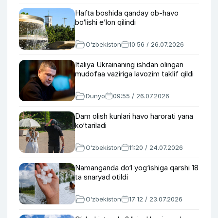
Hafta boshida qanday ob-havo
bo‘lishi e’lon qilindi
O‘zbekiston
10:56 / 26.07.2026
Italiya Ukrainaning ishdan olingan
mudofaa vaziriga lavozim taklif qildi
Dunyo
09:55 / 26.07.2026
Dam olish kunlari havo harorati yana
ko‘tariladi
O‘zbekiston
11:20 / 24.07.2026
Namanganda do‘l yog‘ishiga qarshi 18
ta snaryad otildi
O‘zbekiston
17:12 / 23.07.2026