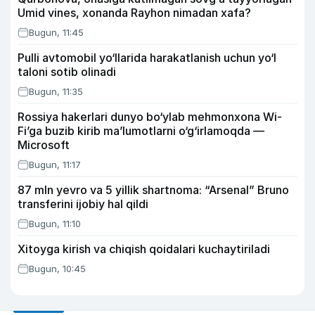
Umid vines, xonanda Rayhon nimadan xafa?
Bugun, 11:45
Pulli avtomobil yo‘llarida harakatlanish uchun yo‘l
taloni sotib olinadi
Bugun, 11:35
Rossiya hakerlari dunyo bo‘ylab mehmonxona Wi-
Fi’ga buzib kirib ma’lumotlarni o‘g‘irlamoqda —
Microsoft
Bugun, 11:17
87 mln yevro va 5 yillik shartnoma: “Arsenal” Bruno
transferini ijobiy hal qildi
Bugun, 11:10
Xitoyga kirish va chiqish qoidalari kuchaytiriladi
Bugun, 10:45