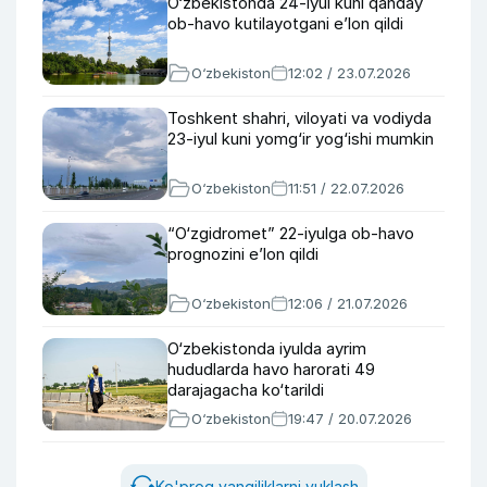
O‘zbekistonda 24-iyul kuni qanday
ob-havo kutilayotgani e’lon qildi
O‘zbekiston
12:02 / 23.07.2026
Toshkent shahri, viloyati va vodiyda
23-iyul kuni yomg‘ir yog‘ishi mumkin
O‘zbekiston
11:51 / 22.07.2026
“O‘zgidromet” 22-iyulga ob-havo
prognozini e’lon qildi
O‘zbekiston
12:06 / 21.07.2026
O‘zbekistonda iyulda ayrim
hududlarda havo harorati 49
darajagacha ko‘tarildi
O‘zbekiston
19:47 / 20.07.2026
Ko'proq yangiliklarni yuklash