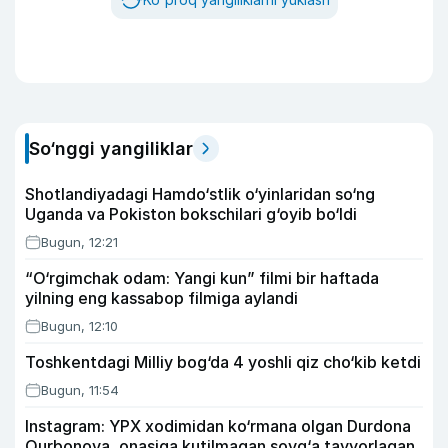
So‘nggi yangiliklar
Shotlandiyadagi Hamdo‘stlik o‘yinlaridan so‘ng
Uganda va Pokiston bokschilari g‘oyib bo‘ldi
Bugun, 12:21
“O‘rgimchak odam: Yangi kun” filmi bir haftada
yilning eng kassabop filmiga aylandi
Bugun, 12:10
Toshkentdagi Milliy bog‘da 4 yoshli qiz cho‘kib ketdi
Bugun, 11:54
Instagram: YPX xodimidan ko‘rmana olgan Durdona
Qurbonova, onasiga kutilmagan sovg‘a tayyorlagan