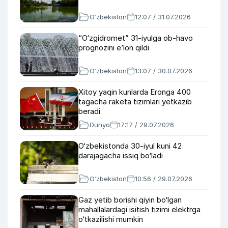
O‘zbekiston
12:07 / 31.07.2026
“O‘zgidromet” 31-iyulga ob-havo
prognozini e’lon qildi
O‘zbekiston
13:07 / 30.07.2026
Xitoy yaqin kunlarda Eronga 400
tagacha raketa tizimlari yetkazib
beradi
Dunyo
17:17 / 29.07.2026
O‘zbekistonda 30-iyul kuni 42
darajagacha issiq bo‘ladi
O‘zbekiston
10:56 / 29.07.2026
Gaz yetib borishi qiyin bo‘lgan
mahallalardagi isitish tizimi elektrga
o‘tkazilishi mumkin