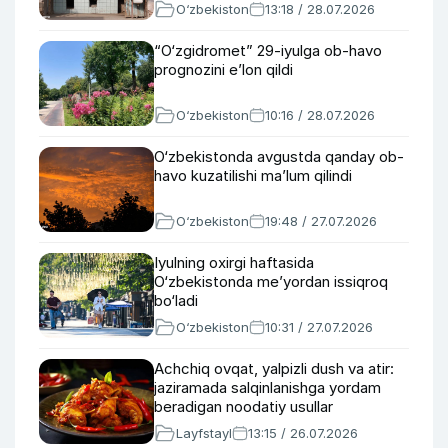
O‘zbekiston
13:18 / 28.07.2026
“O‘zgidromet” 29-iyulga ob-havo
prognozini e’lon qildi
O‘zbekiston
10:16 / 28.07.2026
O‘zbekistonda avgustda qanday ob-
havo kuzatilishi ma’lum qilindi
O‘zbekiston
19:48 / 27.07.2026
Iyulning oxirgi haftasida
O‘zbekistonda me’yordan issiqroq
bo‘ladi
O‘zbekiston
10:31 / 27.07.2026
Achchiq ovqat, yalpizli dush va atir:
jaziramada salqinlanishga yordam
beradigan noodatiy usullar
Layfstayl
13:15 / 26.07.2026