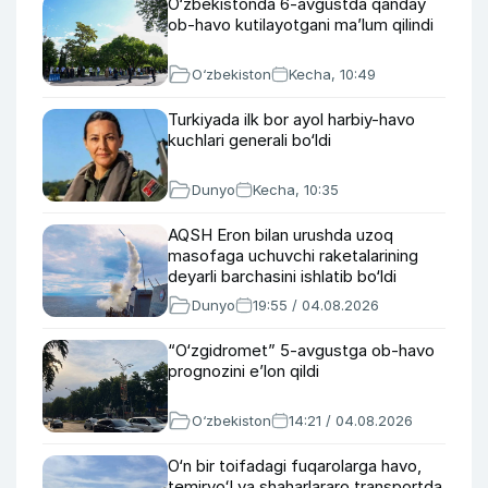
O‘zbekistonda 6-avgustda qanday
ob-havo kutilayotgani ma’lum qilindi
O‘zbekiston
Kecha, 10:49
Turkiyada ilk bor ayol harbiy-havo
kuchlari generali bo‘ldi
Dunyo
Kecha, 10:35
AQSH Eron bilan urushda uzoq
masofaga uchuvchi raketalarining
deyarli barchasini ishlatib bo‘ldi
Dunyo
19:55 / 04.08.2026
“O‘zgidromet” 5-avgustga ob-havo
prognozini e’lon qildi
O‘zbekiston
14:21 / 04.08.2026
O‘n bir toifadagi fuqarolarga havo,
temiryoʻl va shaharlararo transportda