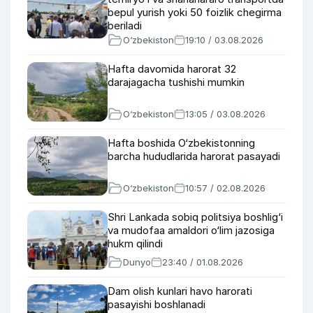
bepul yurish yoki 50 foizlik chegirma
beriladi
O‘zbekiston
19:10 / 03.08.2026
Hafta davomida harorat 32
darajagacha tushishi mumkin
O‘zbekiston
13:05 / 03.08.2026
Hafta boshida O‘zbekistonning
barcha hududlarida harorat pasayadi
O‘zbekiston
10:57 / 02.08.2026
Shri Lankada sobiq politsiya boshlig‘i
va mudofaa amaldori o‘lim jazosiga
hukm qilindi
Dunyo
23:40 / 01.08.2026
Dam olish kunlari havo harorati
pasayishi boshlanadi