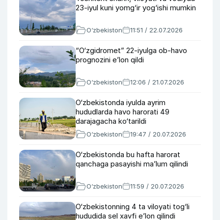
23-iyul kuni yomg‘ir yog‘ishi mumkin
O‘zbekiston
11:51 / 22.07.2026
“O‘zgidromet” 22-iyulga ob-havo
prognozini e’lon qildi
O‘zbekiston
12:06 / 21.07.2026
O‘zbekistonda iyulda ayrim
hududlarda havo harorati 49
darajagacha ko‘tarildi
O‘zbekiston
19:47 / 20.07.2026
O‘zbekistonda bu hafta harorat
qanchaga pasayishi ma’lum qilindi
O‘zbekiston
11:59 / 20.07.2026
O‘zbekistonning 4 ta viloyati tog‘li
hududida sel xavfi e’lon qilindi