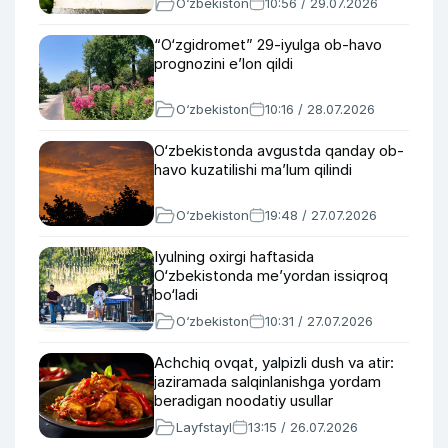
O‘zbekiston
10:56 / 29.07.2026
“O‘zgidromet” 29-iyulga ob-havo
prognozini e’lon qildi
O‘zbekiston
10:16 / 28.07.2026
O‘zbekistonda avgustda qanday ob-
havo kuzatilishi ma’lum qilindi
O‘zbekiston
19:48 / 27.07.2026
Iyulning oxirgi haftasida
O‘zbekistonda me’yordan issiqroq
bo‘ladi
O‘zbekiston
10:31 / 27.07.2026
Achchiq ovqat, yalpizli dush va atir:
jaziramada salqinlanishga yordam
beradigan noodatiy usullar
Layfstayl
13:15 / 26.07.2026