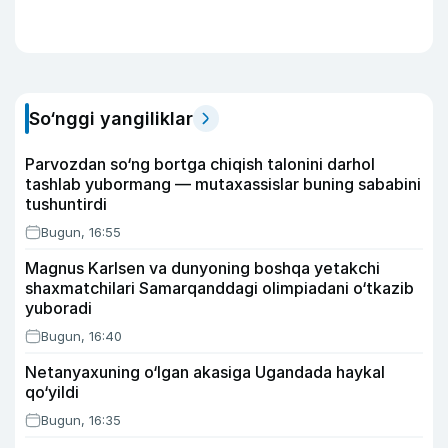
So‘nggi yangiliklar
Parvozdan so‘ng bortga chiqish talonini darhol
tashlab yubormang — mutaxassislar buning sababini
tushuntirdi
Bugun, 16:55
Magnus Karlsen va dunyoning boshqa yetakchi
shaxmatchilari Samarqanddagi olimpiadani o‘tkazib
yuboradi
Bugun, 16:40
Netanyaxuning o‘lgan akasiga Ugandada haykal
qo‘yildi
Bugun, 16:35