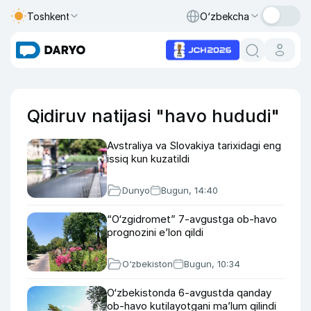
Toshkent
O‘zbekcha
Qidiruv natijasi "havo hududi"
Avstraliya va Slovakiya tarixidagi eng
issiq kun kuzatildi
Dunyo
Bugun, 14:40
“O‘zgidromet” 7-avgustga ob-havo
prognozini e’lon qildi
O‘zbekiston
Bugun, 10:34
O‘zbekistonda 6-avgustda qanday
ob-havo kutilayotgani ma’lum qilindi