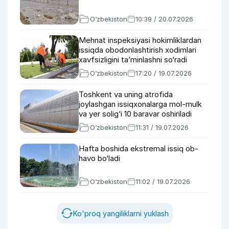
O‘zbekiston
10:39 / 20.07.2026
Mehnat inspeksiyasi hokimliklardan
issiqda obodonlashtirish xodimlari
xavfsizligini ta’minlashni so‘radi
O‘zbekiston
17:20 / 19.07.2026
Toshkent va uning atrofida
joylashgan issiqxonalarga mol-mulk
va yer solig‘i 10 baravar oshiriladi
O‘zbekiston
11:31 / 19.07.2026
Hafta boshida ekstremal issiq ob-
havo bo‘ladi
O‘zbekiston
11:02 / 19.07.2026
Ko'proq yangiliklarni yuklash