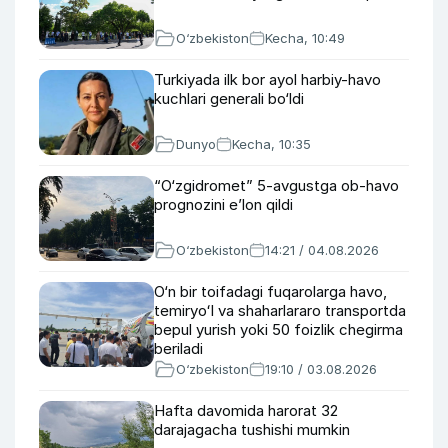
O‘zbekiston
Kecha, 10:49
Turkiyada ilk bor ayol harbiy-havo
kuchlari generali bo‘ldi
Dunyo
Kecha, 10:35
“O‘zgidromet” 5-avgustga ob-havo
prognozini e’lon qildi
O‘zbekiston
14:21 / 04.08.2026
O‘n bir toifadagi fuqarolarga havo,
temiryoʻl va shaharlararo transportda
bepul yurish yoki 50 foizlik chegirma
beriladi
O‘zbekiston
19:10 / 03.08.2026
Hafta davomida harorat 32
darajagacha tushishi mumkin