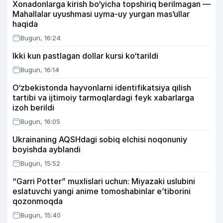
Xonadonlarga kirish bo‘yicha topshiriq berilmagan —
Mahallalar uyushmasi uyma-uy yurgan mas’ullar
haqida
Bugun, 16:24
Ikki kun pastlagan dollar kursi ko‘tarildi
Bugun, 16:14
O‘zbekistonda hayvonlarni identifikatsiya qilish
tartibi va ijtimoiy tarmoqlardagi feyk xabarlarga
izoh berildi
Bugun, 16:05
Ukrainaning AQSHdagi sobiq elchisi noqonuniy
boyishda ayblandi
Bugun, 15:52
“Garri Potter” muxlislari uchun: Miyazaki uslubini
eslatuvchi yangi anime tomoshabinlar e’tiborini
qozonmoqda
Bugun, 15:40