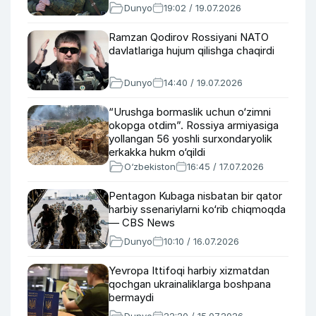
Dunyo
19:02 / 19.07.2026
Ramzan Qodirov Rossiyani NATO
davlatlariga hujum qilishga chaqirdi
Dunyo
14:40 / 19.07.2026
“Urushga bormaslik uchun o‘zimni
okopga otdim”. Rossiya armiyasiga
yollangan 56 yoshli surxondaryolik
erkakka hukm o‘qildi
O‘zbekiston
16:45 / 17.07.2026
Pentagon Kubaga nisbatan bir qator
harbiy ssenariylarni ko‘rib chiqmoqda
— CBS News
Dunyo
10:10 / 16.07.2026
Yevropa Ittifoqi harbiy xizmatdan
qochgan ukrainaliklarga boshpana
bermaydi