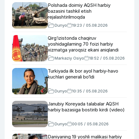
Polshada doimiy AQSH harbiy
bazasini tashkil etish
rejalashtirilmoqda
Dunyo
19:23 / 05.08.2026
Qirg‘izistonda chaqiruv
yoshidagilarning 70 foizi harbiy
xizmatga yaroqsiz ekani aniqlandi
Markaziy Osiyo
18:52 / 05.08.2026
Turkiyada ilk bor ayol harbiy-havo
kuchlari generali bo‘ldi
Dunyo
10:35 / 05.08.2026
Janubiy Koreyada talabalar AQSH
harbiy bazasiga bostirib kirdi (video)
Dunyo
00:05 / 05.08.2026
Daniyaning 19 yoshli malikasi harbiy