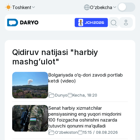
Toshkent
O‘zbekcha
Qidiruv natijasi "harbiy
mashgʻulot"
Bolgariyada o‘q-dori zavodi portlab
ketdi (video)
Dunyo
Kecha, 18:20
Senat harbiy xizmatchilar
pensiyasining eng yuqori miqdorini
100 foizgacha oshirishni nazarda
tutuvchi qonunni ma’qulladi
O‘zbekiston
15:15 / 08.08.2026