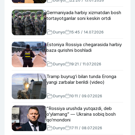
Dunyo
22:20 / 15.07.2026
Germaniyada harbiy xizmatdan bosh
tortayotganlar soni keskin ortdi
Dunyo
15:45 / 14.07.2026
Estoniya Rossiya chegarasida harbiy
baza qurishni boshladi
Dunyo
19:21 / 11.07.2026
Tramp buyrug‘i bilan tunda Eronga
yangi zarbalar berildi (video)
Dunyo
10:11 / 09.07.2026
“Rossiya urushda yutqazdi, deb
o‘ylamang” — Ukraina sobiq bosh
qo‘mondoni
Dunyo
17:11 / 08.07.2026