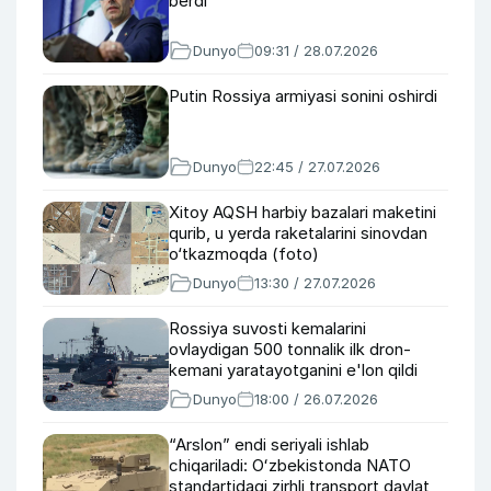
berdi
Dunyo
09:31 / 28.07.2026
Putin Rossiya armiyasi sonini oshirdi
Dunyo
22:45 / 27.07.2026
Xitoy AQSH harbiy bazalari maketini
qurib, u yerda raketalarini sinovdan
o‘tkazmoqda (foto)
Dunyo
13:30 / 27.07.2026
Rossiya suvosti kemalarini
ovlaydigan 500 tonnalik ilk dron-
kemani yaratayotganini e'lon qildi
Dunyo
18:00 / 26.07.2026
“Arslon” endi seriyali ishlab
chiqariladi: Oʻzbekistonda NATO
standartidagi zirhli transport davlat