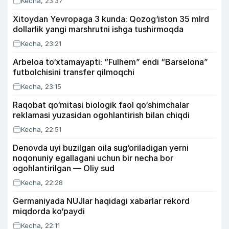
Kecha, 23:37
Xitoydan Yevropaga 3 kunda: Qozog‘iston 35 mlrd
dollarlik yangi marshrutni ishga tushirmoqda
Kecha, 23:21
Arbeloa to‘xtamayapti: “Fulhem” endi “Barselona”
futbolchisini transfer qilmoqchi
Kecha, 23:15
Raqobat qo‘mitasi biologik faol qo‘shimchalar
reklamasi yuzasidan ogohlantirish bilan chiqdi
Kecha, 22:51
Denovda uyi buzilgan oila sug‘oriladigan yerni
noqonuniy egallagani uchun bir necha bor
ogohlantirilgan — Oliy sud
Kecha, 22:28
Germaniyada NUJlar haqidagi xabarlar rekord
miqdorda ko‘paydi
Kecha, 22:11