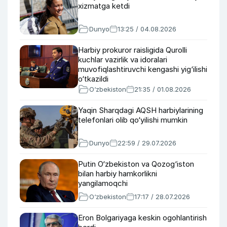
xizmatga ketdi
Dunyo
13:25 / 04.08.2026
Harbiy prokuror raisligida Qurolli
kuchlar vazirlik va idoralari
muvofiqlashtiruvchi kengashi yig‘ilishi
o‘tkazildi
O‘zbekiston
21:35 / 01.08.2026
Yaqin Sharqdagi AQSH harbiylarining
telefonlari olib qo‘yilishi mumkin
Dunyo
22:59 / 29.07.2026
Putin O‘zbekiston va Qozog‘iston
bilan harbiy hamkorlikni
yangilamoqchi
O‘zbekiston
17:17 / 28.07.2026
Eron Bolgariyaga keskin ogohlantirish