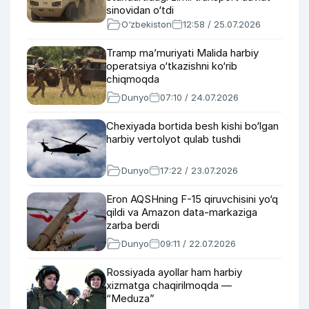
sinovidan o‘tdi
O‘zbekiston
12:58 / 25.07.2026
Tramp ma’muriyati Malida harbiy
operatsiya o‘tkazishni ko‘rib
chiqmoqda
Dunyo
07:10 / 24.07.2026
Chexiyada bortida besh kishi bo‘lgan
harbiy vertolyot qulab tushdi
Dunyo
17:22 / 23.07.2026
Eron AQSHning F-15 qiruvchisini yo‘q
qildi va Amazon data-markaziga
zarba berdi
Dunyo
09:11 / 22.07.2026
Rossiyada ayollar ham harbiy
xizmatga chaqirilmoqda —
“Meduza”