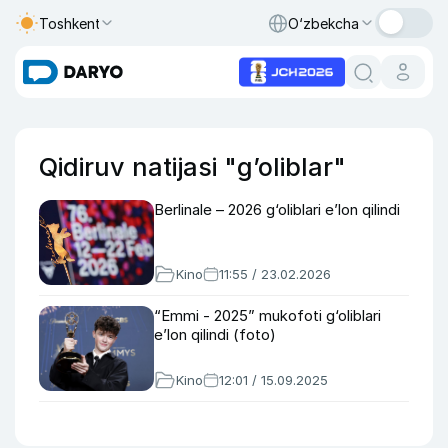
Toshkent
O‘zbekcha
Qidiruv natijasi "g’oliblar"
Berlinale – 2026 g‘oliblari e’lon qilindi
Kino
11:55 / 23.02.2026
“Emmi - 2025” mukofoti g‘oliblari
e’lon qilindi (foto)
Kino
12:01 / 15.09.2025