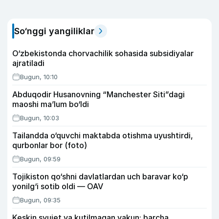
So‘nggi yangiliklar
O‘zbekistonda chorvachilik sohasida subsidiyalar
ajratiladi
Bugun, 10:10
Abduqodir Husanovning “Manchester Siti”dagi
maoshi ma’lum bo‘ldi
Bugun, 10:03
Tailandda o‘quvchi maktabda otishma uyushtirdi,
qurbonlar bor (foto)
Bugun, 09:59
Tojikiston qo‘shni davlatlardan uch baravar ko‘p
yonilg‘i sotib oldi — OAV
Bugun, 09:35
Keskin syujet va kutilmagan yakun: barcha