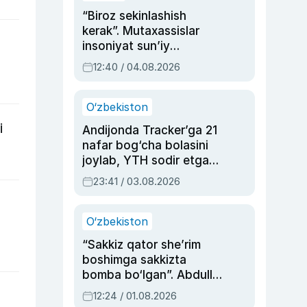
“Biroz sekinlashish
kerak”. Mutaxassislar
insoniyat sun’iy
intellektni boshqara
12:40 / 04.08.2026
olmay qolishidan xavotir
bildirdi
O‘zbekiston
i
Andijonda Tracker’ga 21
nafar bog‘cha bolasini
joylab, YTH sodir etgan
ayolga sud hukmi o‘qildi
23:41 / 03.08.2026
O‘zbekiston
“Sakkiz qator she’rim
boshimga sakkizta
bomba bo‘lgan”. Abdulla
Oripovni siyosiy
12:24 / 01.08.2026
ayblovlardan asrab