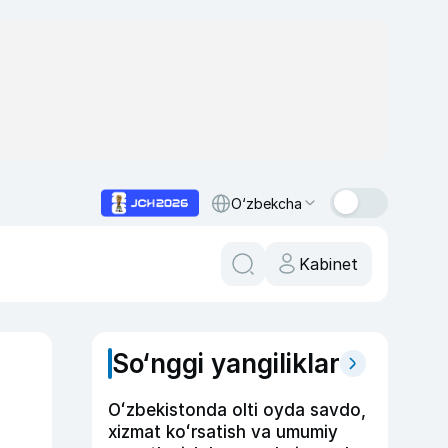
O‘zbekcha
Kabinet
So‘nggi yangiliklar
Oʻzbekistonda olti oyda savdo,
xizmat koʻrsatish va umumiy