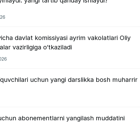
yinlaydi: yangi tartib qanday ishlaydi?
026
cha davlat komissiyasi ayrim vakolatlari Oliy
lar vazirligiga o‘tkaziladi
2026
quvchilari uchun yangi darslikka bosh muharrir
uchun abonementlarni yangilash muddatini