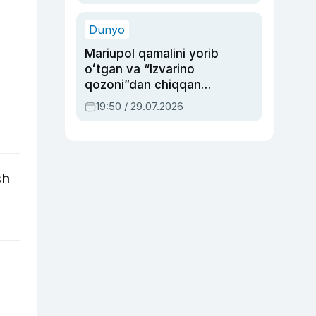
qolgan voqea
Dunyo
Mariupol qamalini yorib
oʻtgan va “Izvarino
qozoni”dan chiqqan
qahramon — Ukraina
19:50 / 29.07.2026
armiyasi bosh
qoʻmondoni Drapatiy
haqida
sh