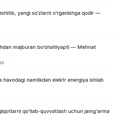
eshitib, yangi so‘zlarni o‘rganishga qodir —
ri ishdan majburan bo‘shatilyapti — Mehnat
026
 havodagi namlikdan elektr energiya ishlab
qiqotlarni qo‘llab-quvvatlash uchun jamg‘arma