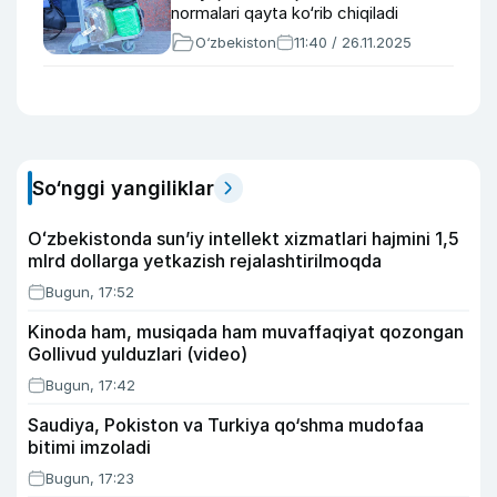
normalari qayta ko‘rib chiqiladi
O‘zbekiston
11:40 / 26.11.2025
So‘nggi yangiliklar
Oʻzbekistonda sunʼiy intellekt xizmatlari hajmini 1,5
mlrd dollarga yetkazish rejalashtirilmoqda
Bugun, 17:52
Kinoda ham, musiqada ham muvaffaqiyat qozongan
Gollivud yulduzlari (video)
Bugun, 17:42
Saudiya, Pokiston va Turkiya qo‘shma mudofaa
bitimi imzoladi
Bugun, 17:23