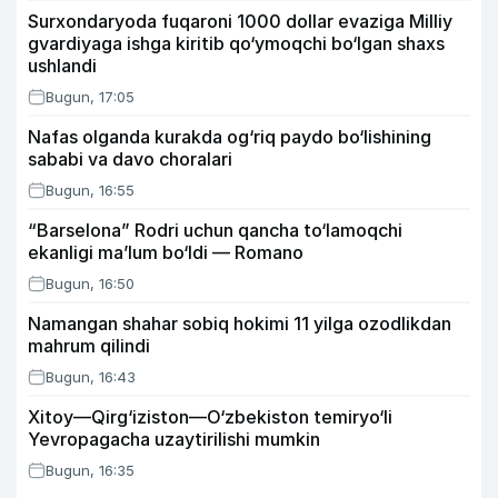
Surxondaryoda fuqaroni 1000 dollar evaziga Milliy
gvardiyaga ishga kiritib qo‘ymoqchi bo‘lgan shaxs
ushlandi
Bugun, 17:05
Nafas olganda kurakda og‘riq paydo bo‘lishining
sababi va davo choralari
Bugun, 16:55
“Barselona” Rodri uchun qancha to‘lamoqchi
ekanligi ma’lum bo‘ldi — Romano
Bugun, 16:50
Namangan shahar sobiq hokimi 11 yilga ozodlikdan
mahrum qilindi
Bugun, 16:43
Xitoy—Qirg‘iziston—O‘zbekiston temiryo‘li
Yevropagacha uzaytirilishi mumkin
Bugun, 16:35