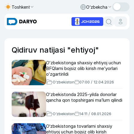
Toshkent
O‘zbekcha
Qidiruv natijasi "ehtiyoj"
Oʻzbekistonga shaxsiy ehtiyoj uchun
BFQlarni bojsiz olib kirish meʼyorlari
oʻzgartirildi
O‘zbekiston
07:00 / 12.04.2026
Oʻzbekistonda 2025-yilda donorlar
qancha qon topshirgani maʼlum qilindi
O‘zbekiston
14:11 / 08.01.2026
O‘zbekistonga tovarlarni shaxsiy
ehtiyoj uchun bojsiz olib kirish