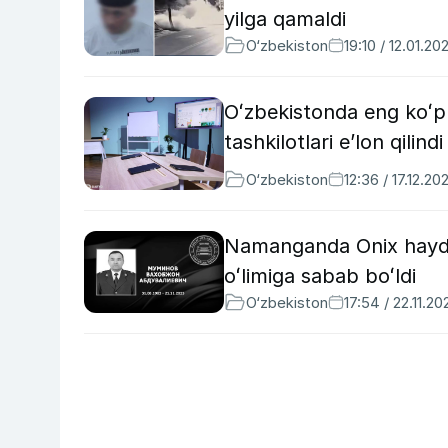
yilga qamaldi
O‘zbekiston
19:10 / 12.01.20
Oʻzbekistonda eng koʻp 
tashkilotlari eʼlon qilindi
O‘zbekiston
12:36 / 17.12.20
Namanganda Onix haydov
oʻlimiga sabab boʻldi
O‘zbekiston
17:54 / 22.11.20