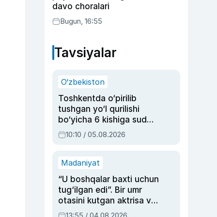
davo choralari
Bugun, 16:55
Tavsiyalar
O‘zbekiston
Toshkentda o‘pirilib
tushgan yo‘l qurilishi
bo‘yicha 6 kishiga sud
hukmi o‘qildi
10:10 / 05.08.2026
Madaniyat
“U boshqalar baxti uchun
tug‘ilgan edi”. Bir umr
otasini kutgan aktrisa va
dublyaj ustasi Rimma
13:55 / 04.08.2026