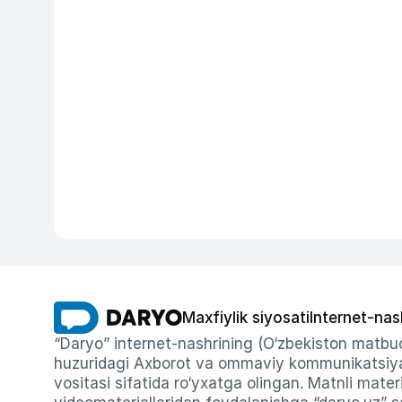
Maxfiylik siyosati
Internet-nas
“Daryo” internet-nashrining (O‘zbekiston matbuo
huzuridagi Axborot va ommaviy kommunikatsiyal
vositasi sifatida ro‘yxatga olingan. Matnli materi