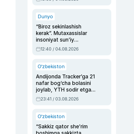
Ahmedovaning
sinovlarga to‘la hayoti
Dunyo
“Biroz sekinlashish
kerak”. Mutaxassislar
insoniyat sun’iy
intellektni boshqara
12:40 / 04.08.2026
olmay qolishidan xavotir
bildirdi
O‘zbekiston
Andijonda Tracker’ga 21
nafar bog‘cha bolasini
joylab, YTH sodir etgan
ayolga sud hukmi o‘qildi
23:41 / 03.08.2026
O‘zbekiston
“Sakkiz qator she’rim
boshimga sakkizta