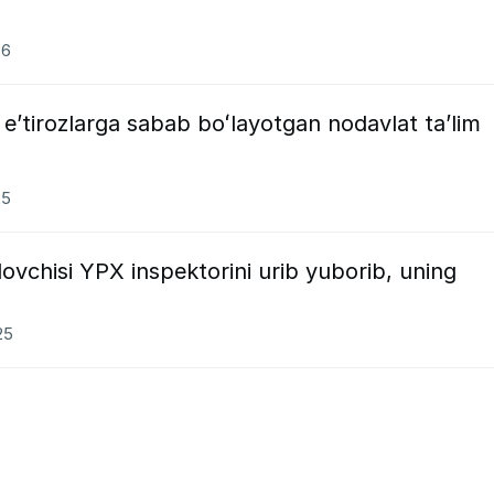
26
eʼtirozlarga sabab boʻlayotgan nodavlat taʼlim
25
chisi YPX inspektorini urib yuborib, uning
25