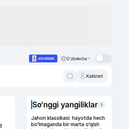
O‘zbekcha
Kabinet
So‘nggi yangiliklar
Jahon klassikasi: hayotda hech
bo‘lmaganda bir marta o‘qish
8