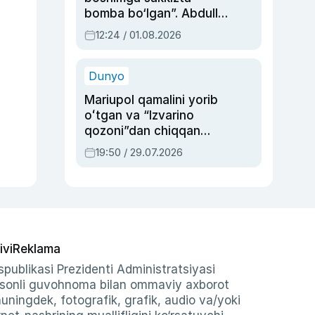
bomba bo‘lgan”. Abdulla
Oripovni siyosiy
12:24 / 01.08.2026
ayblovlardan asrab
qolgan voqea
Dunyo
Mariupol qamalini yorib
oʻtgan va “Izvarino
qozoni”dan chiqqan
qahramon — Ukraina
19:50 / 29.07.2026
armiyasi bosh
qoʻmondoni Drapatiy
haqida
ivi
Reklama
publikasi Prezidenti Administratsiyasi
-sonli guvohnoma bilan ommaviy axborot
shuningdek, fotografik, grafik, audio va/yoki