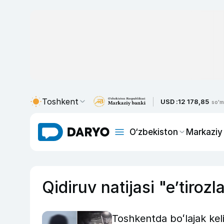
Toshkent
USD :
12 178,85
so'm
O‘zbekiston
Markaziy
Qidiruv natijasi "eʼtiroz
Toshkentda boʻlajak kel