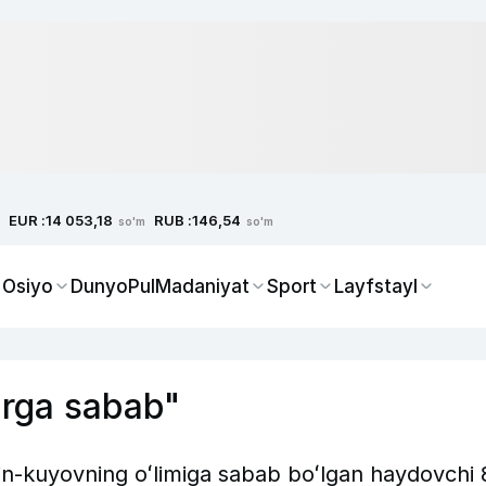
EUR :
RUB :
14 053,18
146,54
so'm
so'm
 Osiyo
Dunyo
Pul
Madaniyat
Sport
Layfstayl
larga sabab"
in-kuyovning oʻlimiga sabab boʻlgan haydovchi 