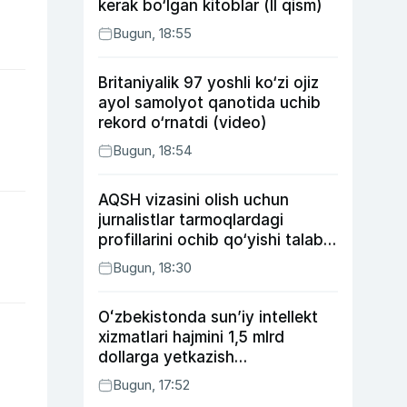
kerak bo‘lgan kitoblar (II qism)
Bugun, 18:55
Britaniyalik 97 yoshli ko‘zi ojiz
ayol samolyot qanotida uchib
rekord o‘rnatdi (video)
Bugun, 18:54
AQSH vizasini olish uchun
jurnalistlar tarmoqlardagi
profillarini ochib qo‘yishi talab
etilishi mumkin
Bugun, 18:30
Oʻzbekistonda sunʼiy intellekt
xizmatlari hajmini 1,5 mlrd
dollarga yetkazish
rejalashtirilmoqda
Bugun, 17:52