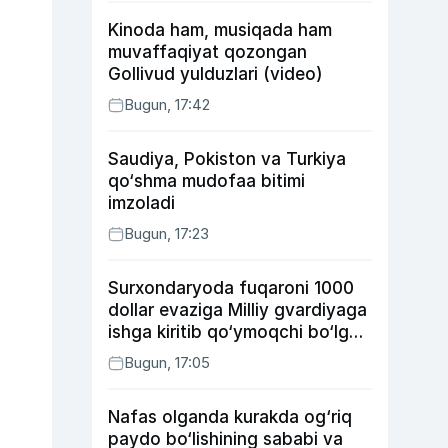
Kinoda ham, musiqada ham
muvaffaqiyat qozongan
Gollivud yulduzlari (video)
Bugun, 17:42
Saudiya, Pokiston va Turkiya
qo‘shma mudofaa bitimi
imzoladi
Bugun, 17:23
Surxondaryoda fuqaroni 1000
dollar evaziga Milliy gvardiyaga
ishga kiritib qo‘ymoqchi bo‘lgan
shaxs ushlandi
Bugun, 17:05
Nafas olganda kurakda og‘riq
paydo bo‘lishining sababi va