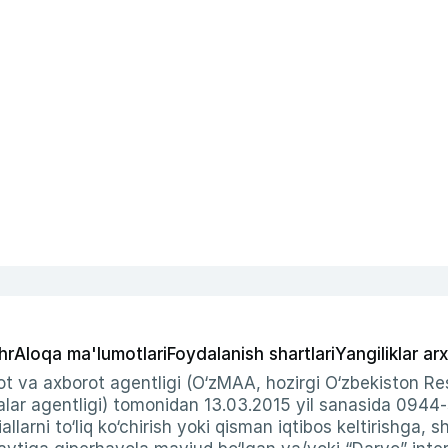
hr
Aloqa ma'lumotlari
Foydalanish shartlari
Yangiliklar arx
t va axborot agentligi (O‘zMAA, hozirgi O‘zbekiston Res
ar agentligi) tomonidan 13.03.2015 yil sanasida 0944
allarni to‘liq ko‘chirish yoki qisman iqtibos keltirishga, 