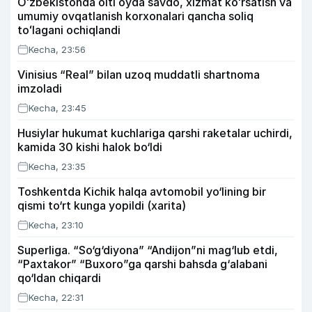
Oʻzbekistonda olti oyda savdo, xizmat koʻrsatish va
umumiy ovqatlanish korxonalari qancha soliq
toʻlagani ochiqlandi
Kecha, 23:56
Vinisius “Real” bilan uzoq muddatli shartnoma
imzoladi
Kecha, 23:45
Husiylar hukumat kuchlariga qarshi raketalar uchirdi,
kamida 30 kishi halok bo‘ldi
Kecha, 23:35
Toshkentda Kichik halqa avtomobil yo‘lining bir
qismi to‘rt kunga yopildi (xarita)
Kecha, 23:10
Superliga. “So‘g‘diyona” “Andijon”ni mag‘lub etdi,
“Paxtakor” “Buxoro”ga qarshi bahsda g‘alabani
qo‘ldan chiqardi
Kecha, 22:31