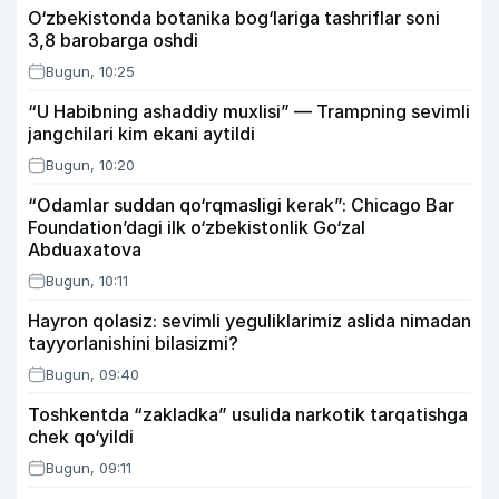
O‘zbekistonda botanika bog‘lariga tashriflar soni
3,8 barobarga oshdi
Bugun, 10:25
“U Habibning ashaddiy muxlisi” — Trampning sevimli
jangchilari kim ekani aytildi
Bugun, 10:20
“Odamlar suddan qo‘rqmasligi kerak”: Chicago Bar
Foundation’dagi ilk o‘zbekistonlik Go‘zal
Abduaxatova
Bugun, 10:11
Hayron qolasiz: sevimli yeguliklarimiz aslida nimadan
tayyorlanishini bilasizmi?
Bugun, 09:40
Toshkentda “zakladka” usulida narkotik tarqatishga
chek qo‘yildi
Bugun, 09:11