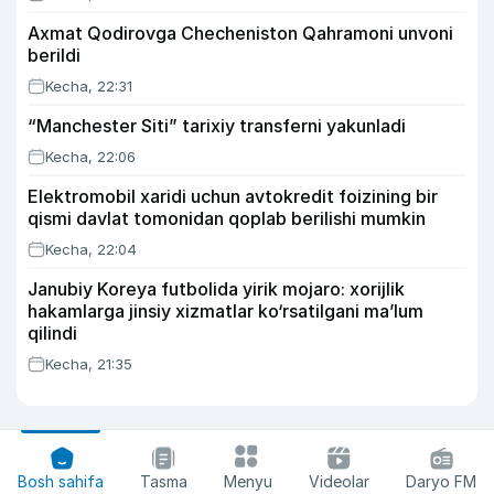
Axmat Qodirovga Checheniston Qahramoni unvoni
berildi
Kecha, 22:31
“Manchester Siti” tarixiy transferni yakunladi
Kecha, 22:06
Elektromobil xaridi uchun avtokredit foizining bir
qismi davlat tomonidan qoplab berilishi mumkin
Kecha, 22:04
Janubiy Koreya futbolida yirik mojaro: xorijlik
hakamlarga jinsiy xizmatlar ko‘rsatilgani ma’lum
qilindi
Kecha, 21:35
Bosh sahifa
Tasma
Menyu
Videolar
Daryo FM