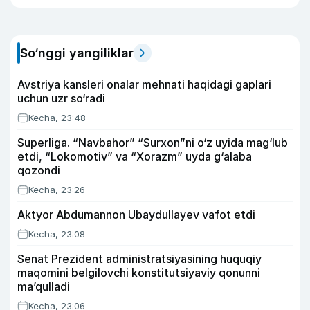
So‘nggi yangiliklar
Avstriya kansleri onalar mehnati haqidagi gaplari
uchun uzr so‘radi
Kecha, 23:48
Superliga. “Navbahor” “Surxon”ni o‘z uyida mag‘lub
etdi, “Lokomotiv” va “Xorazm” uyda g‘alaba
qozondi
Kecha, 23:26
Aktyor Abdu­mannon Ubaydullayev vafot etdi
Kecha, 23:08
Senat Prezident administratsiyasining huquqiy
maqomini belgilovchi konstitutsiyaviy qonunni
ma’qulladi
Kecha, 23:06