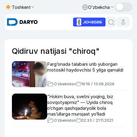
Toshkent
O‘zbekcha
Qidiruv natijasi "chiroq"
Farg‘onada talabani urib yuborgan
motosikl haydovchisi 5 yilga qamaldi
O‘zbekiston
19:19 / 13.06.2026
“Hokim buva, svetni yoqing, biz
sovqotyapmiz” — Uyida chiroq
o‘chgan qashqadaryolik bola
mas’ullarga murojaat yo‘lladi
O‘zbekiston
02:33 / 21.11.2021