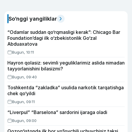
So‘nggi yangiliklar
“Odamlar suddan qo‘rqmasligi kerak”: Chicago Bar
Foundation’dagi ilk o‘zbekistonlik Go‘zal
Abduaxatova
Bugun, 10:11
Hayron qolasiz: sevimli yeguliklarimiz aslida nimadan
tayyorlanishini bilasizmi?
Bugun, 09:40
Toshkentda “zakladka” usulida narkotik tarqatishga
chek qo‘yildi
Bugun, 09:11
“Liverpul” “Barselona” sardorini ijaraga oladi
Bugun, 09:00
Qozog‘istonda ilk bor yo‘lovchili uchuvchisiz taksi