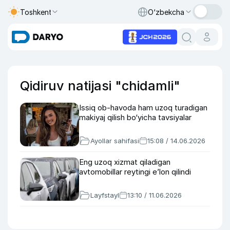
Toshkent
O‘zbekcha
Qidiruv natijasi "chidamli"
Issiq ob-havoda ham uzoq turadigan
makiyaj qilish bo‘yicha tavsiyalar
Ayollar sahifasi
15:08 / 14.06.2026
Eng uzoq xizmat qiladigan
avtomobillar reytingi e’lon qilindi
Layfstayl
13:10 / 11.06.2026