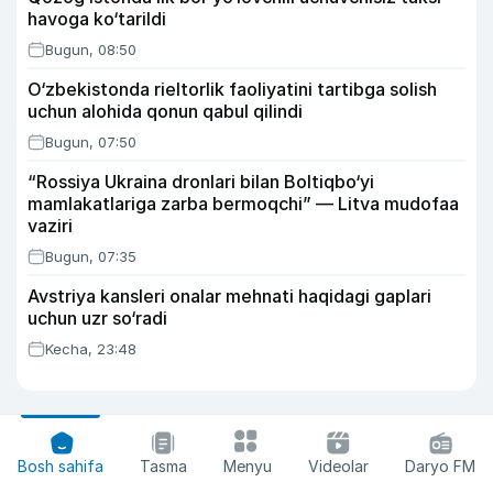
havoga ko‘tarildi
Bugun, 08:50
O‘zbekistonda rieltorlik faoliyatini tartibga solish
uchun alohida qonun qabul qilindi
Bugun, 07:50
“Rossiya Ukraina dronlari bilan Boltiqbo‘yi
mamlakatlariga zarba bermoqchi” — Litva mudofaa
vaziri
Bugun, 07:35
Avstriya kansleri onalar mehnati haqidagi gaplari
uchun uzr so‘radi
Kecha, 23:48
Bosh sahifa
Tasma
Menyu
Videolar
Daryo FM