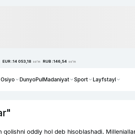
EUR :
RUB :
14 053,18
146,54
so'm
so'm
 Osiyo
Dunyo
Pul
Madaniyat
Sport
Layfstayl
ar"
qolishni oddiy hol deb hisoblashadi. Millenialla