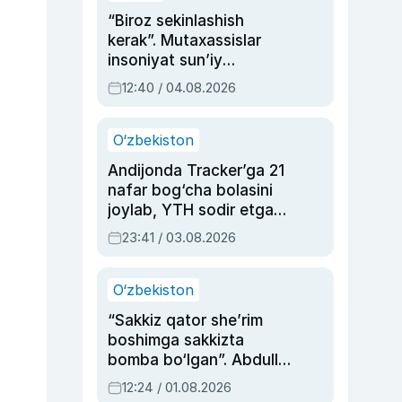
“Biroz sekinlashish
kerak”. Mutaxassislar
insoniyat sun’iy
intellektni boshqara
12:40 / 04.08.2026
olmay qolishidan xavotir
bildirdi
O‘zbekiston
Andijonda Tracker’ga 21
nafar bog‘cha bolasini
joylab, YTH sodir etgan
ayolga sud hukmi o‘qildi
23:41 / 03.08.2026
O‘zbekiston
“Sakkiz qator she’rim
boshimga sakkizta
bomba bo‘lgan”. Abdulla
Oripovni siyosiy
12:24 / 01.08.2026
ayblovlardan asrab