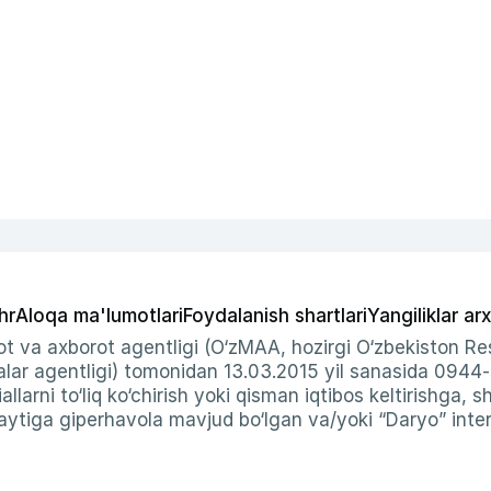
hr
Aloqa ma'lumotlari
Foydalanish shartlari
Yangiliklar arx
t va axborot agentligi (O‘zMAA, hozirgi O‘zbekiston Res
ar agentligi) tomonidan 13.03.2015 yil sanasida 0944
allarni to‘liq ko‘chirish yoki qisman iqtibos keltirishga, 
ytiga giperhavola mavjud bo‘lgan va/yoki “Daryo” intern