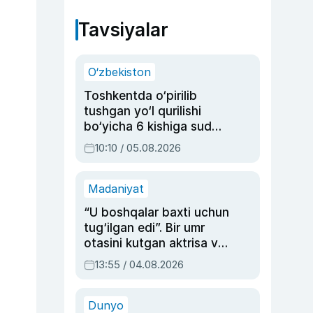
Tavsiyalar
O‘zbekiston
Toshkentda o‘pirilib
tushgan yo‘l qurilishi
bo‘yicha 6 kishiga sud
hukmi o‘qildi
10:10 / 05.08.2026
Madaniyat
“U boshqalar baxti uchun
tug‘ilgan edi”. Bir umr
otasini kutgan aktrisa va
dublyaj ustasi Rimma
13:55 / 04.08.2026
Ahmedovaning
sinovlarga to‘la hayoti
Dunyo