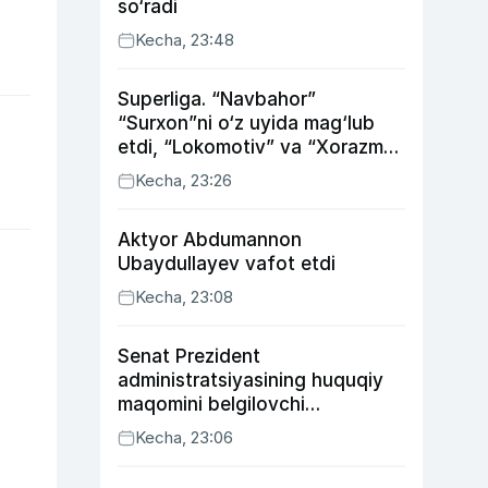
so‘radi
Kecha, 23:48
Superliga. “Navbahor”
“Surxon”ni o‘z uyida mag‘lub
etdi, “Lokomotiv” va “Xorazm”
uyda g‘alaba qozondi
Kecha, 23:26
Aktyor Abdu­mannon
Ubaydullayev vafot etdi
Kecha, 23:08
Senat Prezident
administratsiyasining huquqiy
maqomini belgilovchi
konstitutsiyaviy qonunni
Kecha, 23:06
ma’qulladi