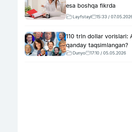
esa boshqa fikrda
Layfstayl
15:33 / 07.05.202
110 trln dollar vorislari
qanday taqsimlangan?
Dunyo
17:10 / 05.05.2026