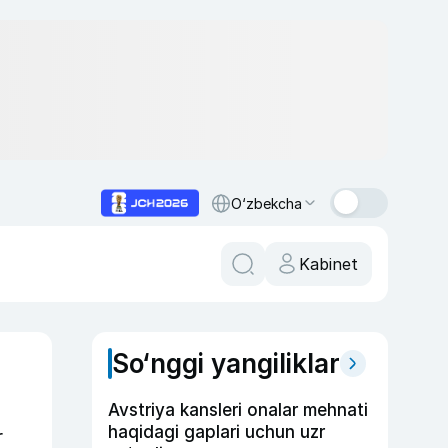
O‘zbekcha
Kabinet
So‘nggi yangiliklar
Avstriya kansleri onalar mehnati
haqidagi gaplari uchun uzr
r