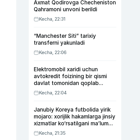
Axmat Qodirovga Checheniston
Qahramoni unvoni berildi
Kecha, 22:31
“Manchester Siti” tarixiy
transferni yakunladi
Kecha, 22:06
Elektromobil xaridi uchun
avtokredit foizining bir qismi
davlat tomonidan qoplab
berilishi mumkin
Kecha, 22:04
Janubiy Koreya futbolida yirik
mojaro: xorijlik hakamlarga jinsiy
xizmatlar ko‘rsatilgani ma’lum
qilindi
Kecha, 21:35