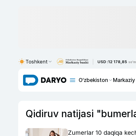
Toshkent
USD :
12 178,85
so'm
O‘zbekiston
Markaziy
Qidiruv natijasi "bumerl
Zumerlar 10 daqiqa kech 