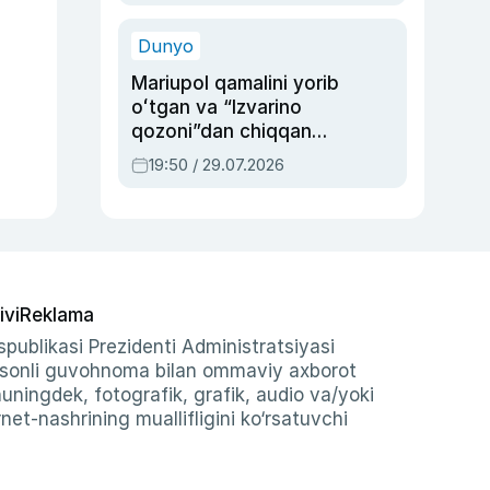
qolgan voqea
Dunyo
Mariupol qamalini yorib
oʻtgan va “Izvarino
qozoni”dan chiqqan
qahramon — Ukraina
19:50 / 29.07.2026
armiyasi bosh
qoʻmondoni Drapatiy
haqida
ivi
Reklama
publikasi Prezidenti Administratsiyasi
-sonli guvohnoma bilan ommaviy axborot
shuningdek, fotografik, grafik, audio va/yoki
et-nashrining muallifligini ko‘rsatuvchi