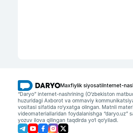
Maxfiylik siyosati
Internet-nas
“Daryo” internet-nashrining (O‘zbekiston matbuo
huzuridagi Axborot va ommaviy kommunikatsiyal
vositasi sifatida ro‘yxatga olingan. Matnli materi
videomateriallaridan foydalanishga “daryo.uz” sa
yozuv ilova qilingan taqdirda yo‘l qo‘yiladi.