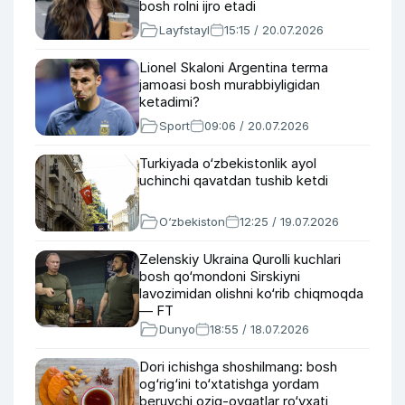
bosh rolni ijro etadi
Layfstayl
15:15 / 20.07.2026
Lionel Skaloni Argentina terma
jamoasi bosh murabbiyligidan
ketadimi?
Sport
09:06 / 20.07.2026
Turkiyada o‘zbekistonlik ayol
uchinchi qavatdan tushib ketdi
O‘zbekiston
12:25 / 19.07.2026
Zelenskiy Ukraina Qurolli kuchlari
bosh qo‘mondoni Sirskiyni
lavozimidan olishni ko‘rib chiqmoqda
— FT
Dunyo
18:55 / 18.07.2026
Dori ichishga shoshilmang: bosh
og‘rig‘ini to‘xtatishga yordam
beruvchi oziq-ovqatlar ro‘yxati