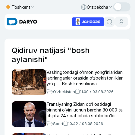
Toshkent
O‘zbekcha
Qidiruv natijasi "bosh
aylanishi"
Vashingtondagi o‘rmon yong‘inlaridan
jabrlanganlar orasida o‘zbekistonliklar
yo‘q — Bosh konsulxona
O‘zbekiston
11:00 / 03.08.2026
Fransiyaning Zidan qo‘l ostidagi
birinchi o‘yini uchun barcha 80 000 ta
chipta 24 soat ichida sotilib bo‘ldi
Sport
10:42 / 03.08.2026