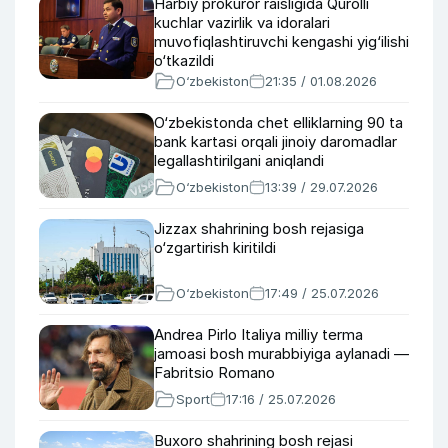
Harbiy prokuror raisligida Qurolli
kuchlar vazirlik va idoralari
muvofiqlashtiruvchi kengashi yig‘ilishi
o‘tkazildi
O‘zbekiston
21:35 / 01.08.2026
O‘zbekistonda chet elliklarning 90 ta
bank kartasi orqali jinoiy daromadlar
legallashtirilgani aniqlandi
O‘zbekiston
13:39 / 29.07.2026
Jizzax shahrining bosh rejasiga
o‘zgartirish kiritildi
O‘zbekiston
17:49 / 25.07.2026
Andrea Pirlo Italiya milliy terma
jamoasi bosh murabbiyiga aylanadi —
Fabritsio Romano
Sport
17:16 / 25.07.2026
Buxoro shahrining bosh rejasi