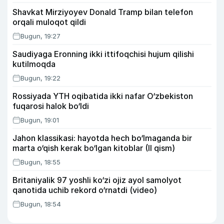
Shavkat Mirziyoyev Donald Tramp bilan telefon
orqali muloqot qildi
Bugun, 19:27
Saudiyaga Eronning ikki ittifoqchisi hujum qilishi
kutilmoqda
Bugun, 19:22
Rossiyada YTH oqibatida ikki nafar O‘zbekiston
fuqarosi halok bo‘ldi
Bugun, 19:01
Jahon klassikasi: hayotda hech bo‘lmaganda bir
marta o‘qish kerak bo‘lgan kitoblar (II qism)
Bugun, 18:55
Britaniyalik 97 yoshli ko‘zi ojiz ayol samolyot
qanotida uchib rekord o‘rnatdi (video)
Bugun, 18:54