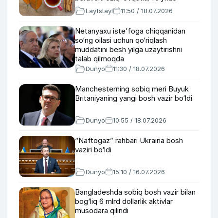
Layfstayl
11:50 / 18.07.2026
Netanyaxu iste’foga chiqqanidan
so‘ng oilasi uchun qo‘riqlash
muddatini besh yilga uzaytirishni
talab qilmoqda
Dunyo
11:30 / 18.07.2026
Manchesterning sobiq meri Buyuk
Britaniyaning yangi bosh vazir bo‘ldi
Dunyo
10:55 / 18.07.2026
“Naftogaz” rahbari Ukraina bosh
vaziri bo‘ldi
Dunyo
15:10 / 16.07.2026
Bangladeshda sobiq bosh vazir bilan
bog‘liq 6 mlrd dollarlik aktivlar
musodara qilindi