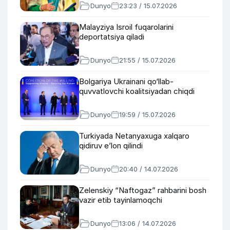
Dunyo
23:23 / 15.07.2026
Malayziya Isroil fuqarolarini
deportatsiya qiladi
Dunyo
21:55 / 15.07.2026
Bolgariya Ukrainani qo‘llab-
quvvatlovchi koalitsiyadan chiqdi
Dunyo
19:59 / 15.07.2026
Turkiyada Netanyaxuga xalqaro
qidiruv e’lon qilindi
Dunyo
20:40 / 14.07.2026
Zelenskiy “Naftogaz” rahbarini bosh
vazir etib tayinlamoqchi
Dunyo
13:06 / 14.07.2026