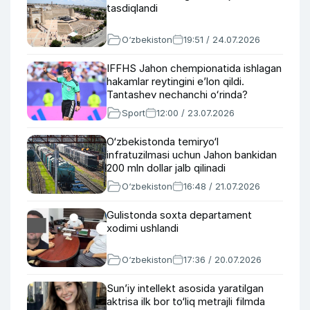
tasdiqlandi
O‘zbekiston
19:51 / 24.07.2026
IFFHS Jahon chempionatida ishlagan
hakamlar reytingini eʼlon qildi.
Tantashev nechanchi oʻrinda?
Sport
12:00 / 23.07.2026
O‘zbekistonda temiryo‘l
infratuzilmasi uchun Jahon bankidan
200 mln dollar jalb qilinadi
O‘zbekiston
16:48 / 21.07.2026
Gulistonda soxta departament
xodimi ushlandi
O‘zbekiston
17:36 / 20.07.2026
Sun’iy intellekt asosida yaratilgan
aktrisa ilk bor to‘liq metrajli filmda