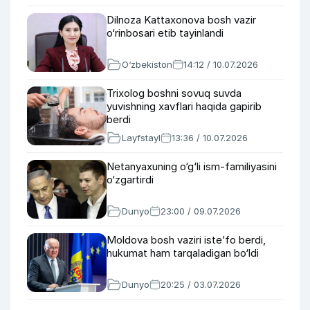
Dilnoza Kattaxonova bosh vazir
o‘rinbosari etib tayinlandi
O‘zbekiston
14:12 / 10.07.2026
Trixolog boshni sovuq suvda
yuvishning xavflari haqida gapirib
berdi
Layfstayl
13:36 / 10.07.2026
Netanyaxuning o‘g‘li ism-familiyasini
o‘zgartirdi
Dunyo
23:00 / 09.07.2026
Moldova bosh vaziri iste’fo berdi,
hukumat ham tarqaladigan bo‘ldi
Dunyo
20:25 / 03.07.2026