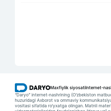
Maxfiylik siyosati
Internet-nas
“Daryo” internet-nashrining (O‘zbekiston matbuo
huzuridagi Axborot va ommaviy kommunikatsiyal
vositasi sifatida ro‘yxatga olingan. Matnli materi