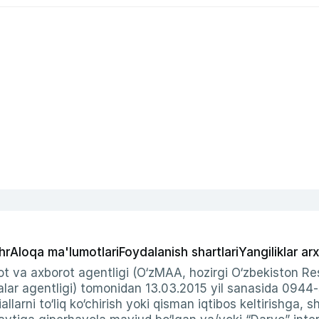
hr
Aloqa ma'lumotlari
Foydalanish shartlari
Yangiliklar arx
t va axborot agentligi (O‘zMAA, hozirgi O‘zbekiston Res
ar agentligi) tomonidan 13.03.2015 yil sanasida 0944
allarni to‘liq ko‘chirish yoki qisman iqtibos keltirishga, 