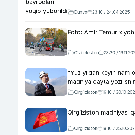
Dunyo
23:10 / 24.04.2025
Foto: Amir Temur xiyobo
O‘zbekiston
23:20 / 16.11.20
“Yuz yildan keyin ham 
madhiya qayta yozilishin
Qirg‘iziston
16:10 / 30.10.20
Qirg‘iziston madhiyasi q
Qirg‘iziston
18:10 / 25.10.20