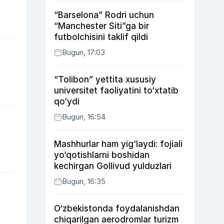
“Barselona” Rodri uchun
“Manchester Siti”ga bir
futbolchisini taklif qildi
Bugun, 17:03
“Tolibon” yettita xususiy
universitet faoliyatini to‘xtatib
qo‘ydi
Bugun, 16:54
Mashhurlar ham yig‘laydi: fojiali
yo‘qotishlarni boshidan
kechirgan Gollivud yulduzlari
Bugun, 16:35
O‘zbekistonda foydalanishdan
chiqarilgan aerodromlar turizm