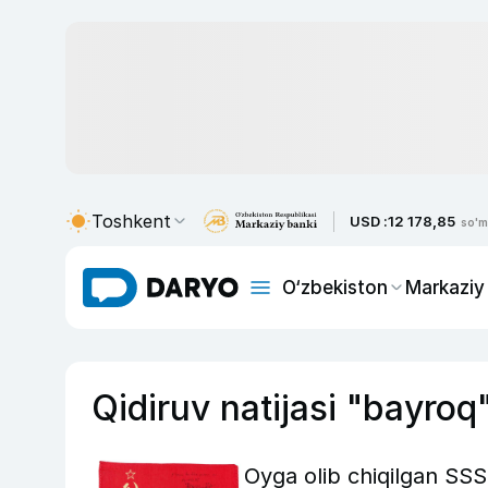
Toshkent
USD :
12 178,85
so'm
O‘zbekiston
Markaziy
Qidiruv natijasi "bayroq
Oyga olib сhiqilgan SSS