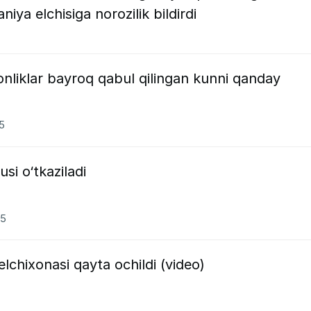
niya elchisiga norozilik bildirdi
onliklar bayroq qabul qilingan kunni qanday
25
si o‘tkaziladi
25
lchixonasi qayta ochildi (video)