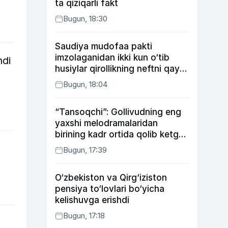
ta qiziqarli fakt
Bugun, 18:30
Saudiya mudofaa pakti
imzolaganidan ikki kun o‘tib
ndi
husiylar qirollikning neftni qayta
ishlash zavodiga hujum qildi
Bugun, 18:04
“Tansoqchi”: Gollivudning eng
yaxshi melodramalaridan
birining kadr ortida qolib ketgan
voqealari
Bugun, 17:39
O‘zbekiston va Qirg‘iziston
pensiya to‘lovlari bo‘yicha
kelishuvga erishdi
Bugun, 17:18