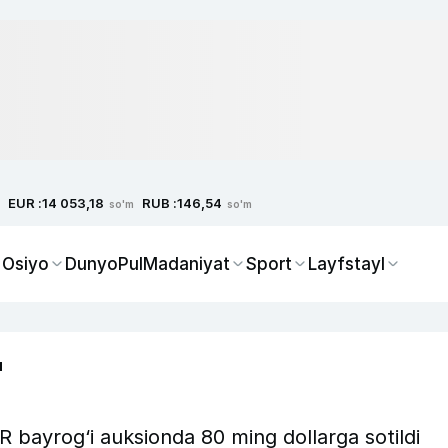
EUR :
RUB :
14 053,18
146,54
so'm
so'm
 Osiyo
Dunyo
Pul
Madaniyat
Sport
Layfstayl
"
R bayrog‘i auksionda 80 ming dollarga sotildi