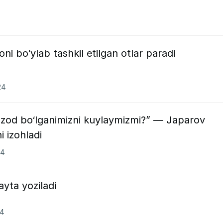
ni bo‘ylab tashkil etilgan otlar paradi
24
ozod bo‘lganimizni kuylaymizmi?” — Japarov
i izohladi
24
ayta yoziladi
24