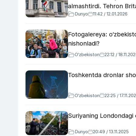
almashtirdi. Tehron Brita
Dunyo
11:42 / 12.01.2026
Fotogalereya: o‘zbekist
nishonladi?
O‘zbekiston
22:12 / 18.11.20
Toshkentda dronlar shou
O‘zbekiston
22:25 / 17.11.20
Suriyaning Londondagi e
Dunyo
20:49 / 13.11.2025