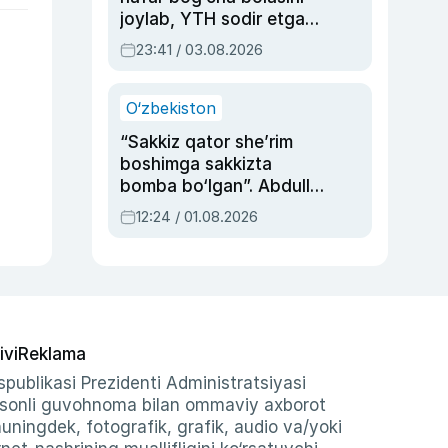
joylab, YTH sodir etgan
ayolga sud hukmi o‘qildi
23:41 / 03.08.2026
O‘zbekiston
“Sakkiz qator she’rim
boshimga sakkizta
bomba bo‘lgan”. Abdulla
Oripovni siyosiy
12:24 / 01.08.2026
ayblovlardan asrab
qolgan voqea
ivi
Reklama
publikasi Prezidenti Administratsiyasi
-sonli guvohnoma bilan ommaviy axborot
shuningdek, fotografik, grafik, audio va/yoki