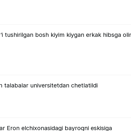
g‘i tushirilgan bosh kiyim kiygan erkak hibsga oli
talabalar universitetdan chetlatildi
r Eron elchixonasidagi bayroqni eskisiga