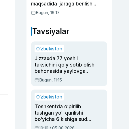
maqsadida ijaraga berilishi
mumkin
Bugun, 16:17
,
Tavsiyalar
O‘zbekiston
Jizzaxda 77 yoshli
taksichini qo‘y sotib olish
bahonasida yaylovga
olib borib o‘ldirgan yigit
Bugun, 11:15
20 yilga qamaldi
O‘zbekiston
Toshkentda o‘pirilib
tushgan yo‘l qurilishi
bo‘yicha 6 kishiga sud
hukmi o‘qildi
10:10 / 05.08.2026