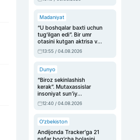
Madaniyat
“U boshqalar baxti uchun
tug‘ilgan edi”. Bir umr
otasini kutgan aktrisa va
dublyaj ustasi Rimma
13:55 / 04.08.2026
Ahmedovaning
sinovlarga to‘la hayoti
Dunyo
“Biroz sekinlashish
kerak”. Mutaxassislar
insoniyat sun’iy
intellektni boshqara
12:40 / 04.08.2026
olmay qolishidan xavotir
bildirdi
O‘zbekiston
Andijonda Tracker’ga 21
nafar bog‘cha bolasini