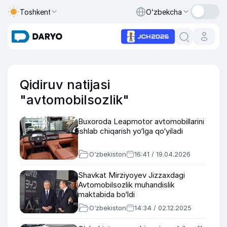
Toshkent
O‘zbekcha
Qidiruv natijasi
"avtomobilsozlik"
Buxoroda Leapmotor avtomobillarini
ishlab chiqarish yo‘lga qo‘yiladi
O‘zbekiston
16:41 / 19.04.2026
Shavkat Mirziyoyev Jizzaxdagi
Avtomobilsozlik muhandislik
maktabida bo‘ldi
O‘zbekiston
14:34 / 02.12.2025