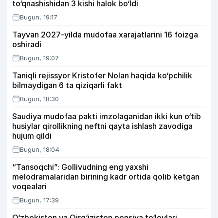
to‘qnashishidan 3 kishi halok bo‘ldi
Bugun, 19:17
Tayvan 2027-yilda mudofaa xarajatlarini 16 foizga
oshiradi
Bugun, 19:07
Taniqli rejissyor Kristofer Nolan haqida ko‘pchilik
bilmaydigan 6 ta qiziqarli fakt
Bugun, 18:30
Saudiya mudofaa pakti imzolaganidan ikki kun o‘tib
husiylar qirollikning neftni qayta ishlash zavodiga
hujum qildi
Bugun, 18:04
“Tansoqchi”: Gollivudning eng yaxshi
melodramalaridan birining kadr ortida qolib ketgan
voqealari
Bugun, 17:39
O‘zbekiston va Qirg‘iziston pensiya to‘lovlari