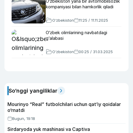
O‘zbekiston yana bir avtomobilsozlik
kompaniyasi bilan hamkorlik qiladi
O‘zbekiston
11:25 / 11.11.2025
O‘zbek olimlarining navbatdagi
g‘alabasi
O‘zbekiston
00:25 / 31.03.2025
So‘nggi yangiliklar
Mourinyo “Real” futbolchilari uchun qat’iy qoidalar
o‘rnatdi
Bugun, 19:18
Sirdaryoda yuk mashinasi va Captiva