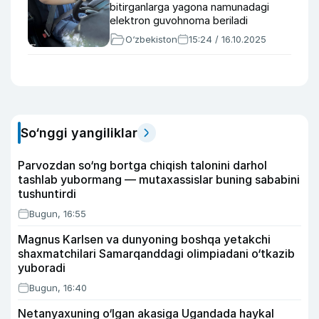
bitirganlarga yagona namunadagi
elektron guvohnoma beriladi
O‘zbekiston
15:24 / 16.10.2025
So‘nggi yangiliklar
Parvozdan so‘ng bortga chiqish talonini darhol
tashlab yubormang — mutaxassislar buning sababini
tushuntirdi
Bugun, 16:55
Magnus Karlsen va dunyoning boshqa yetakchi
shaxmatchilari Samarqanddagi olimpiadani o‘tkazib
yuboradi
Bugun, 16:40
Netanyaxuning o‘lgan akasiga Ugandada haykal