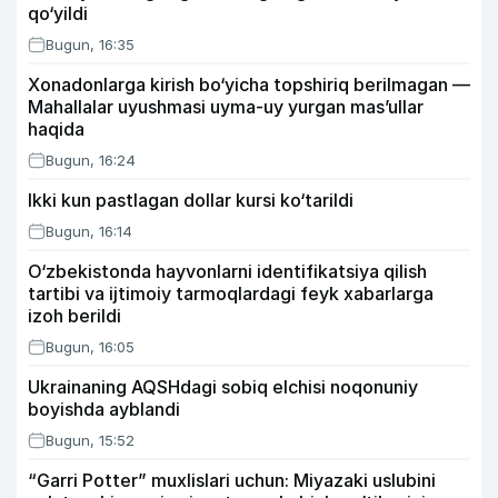
qo‘yildi
Bugun, 16:35
Xonadonlarga kirish bo‘yicha topshiriq berilmagan —
Mahallalar uyushmasi uyma-uy yurgan mas’ullar
haqida
Bugun, 16:24
Ikki kun pastlagan dollar kursi ko‘tarildi
Bugun, 16:14
O‘zbekistonda hayvonlarni identifikatsiya qilish
tartibi va ijtimoiy tarmoqlardagi feyk xabarlarga
izoh berildi
Bugun, 16:05
Ukrainaning AQSHdagi sobiq elchisi noqonuniy
boyishda ayblandi
Bugun, 15:52
“Garri Potter” muxlislari uchun: Miyazaki uslubini