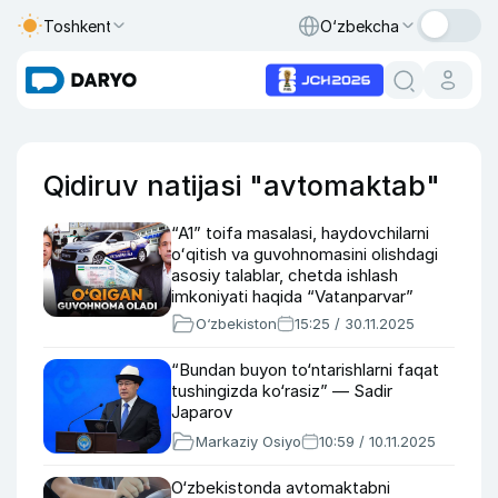
Toshkent
O‘zbekcha
Qidiruv natijasi "avtomaktab"
“A1” toifa masalasi, haydovchilarni
oʻqitish va guvohnomasini olishdagi
asosiy talablar, chetda ishlash
imkoniyati haqida “Vatanparvar”
tashkiloti rahbariyati bilan suhbat
O‘zbekiston
15:25 / 30.11.2025
“Bundan buyon to‘ntarishlarni faqat
tushingizda ko‘rasiz” — Sadir
Japarov
Markaziy Osiyo
10:59 / 10.11.2025
O‘zbekistonda avtomaktabni