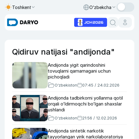
Toshkent
O‘zbekcha
Qidiruv natijasi "andijonda"
Andijonda yigit qarindoshini
tovuqlarni qamamagani uchun
pichoqladi
O‘zbekiston
07:45 / 24.02.2026
Andijonda tadbirkorni yollanma qotil
orqali oʻldirmoqchi boʻlgan shaxslar
ushlandi
O‘zbekiston
21:56 / 12.02.2026
Andijonda sintetik narkotik
tayyorlangan yirik narkolaboratoriya