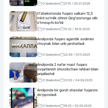
O‘zbekiston
21:15 / 05.01.2026
O‘zbekistonda fuqaro salkam 12,5
mlrd so‘mlik oltinni Qirg‘izistonga olib
o‘tmoqchi bo‘ldi
O‘zbekiston
15:32 / 19.12.2025
Andijonda fuqaro agentlik xodimini
choynak bilan urib jarohatladi
O‘zbekiston
22:45 / 01.11.2025
Andijonda 2 nafar mast fuqaro
ovqatlanish shoxobchasi rahbari bilan
janjallashdi
O‘zbekiston
23:20 / 04.09.2025
Andijonda bir guruh shaxslar fuqaroni
doʻpposladi
O‘zbekiston
19:25 / 02.09.2025