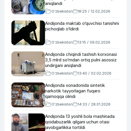
aniqlandi
O‘zbekiston
18:25 / 12.02.2026
Andijonda maktab o‘quvchisi tanishini
pichoqlab o‘ldirdi
O‘zbekiston
13:15 / 09.02.2026
Andijonda chiqindi tashish korxonasi
3,5 mlrd so‘mdan ortiq pulni asossiz
undirgani aniqlandi
O‘zbekiston
13:40 / 02.02.2026
Andijonda xonadonida sintetik
narkotik tayyorlagan fuqaro
qamoqqa olindi
O‘zbekiston
14:33 / 28.01.2026
Andijonda 13 yoshli bola mashinada
qoidabuzarlik qilgani uchun otasi
javobgarlikka tortildi