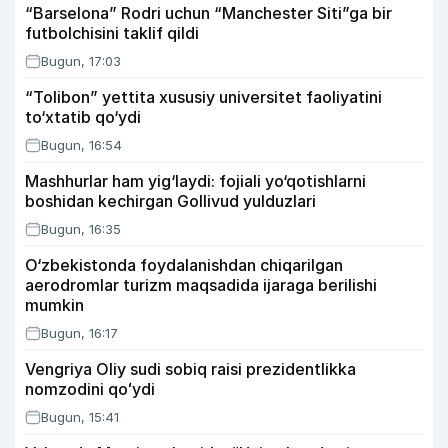
“Barselona” Rodri uchun “Manchester Siti”ga bir
futbolchisini taklif qildi
Bugun, 17:03
“Tolibon” yettita xususiy universitet faoliyatini
to‘xtatib qo‘ydi
Bugun, 16:54
Mashhurlar ham yig‘laydi: fojiali yo‘qotishlarni
boshidan kechirgan Gollivud yulduzlari
Bugun, 16:35
O‘zbekistonda foydalanishdan chiqarilgan
aerodromlar turizm maqsadida ijaraga berilishi
mumkin
Bugun, 16:17
Vengriya Oliy sudi sobiq raisi prezidentlikka
nomzodini qoʻydi
Bugun, 15:41