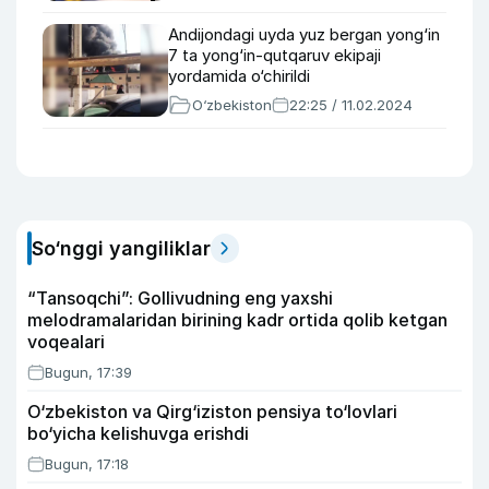
Andijondagi uyda yuz bergan yong‘in
7 ta yong‘in-qutqaruv ekipaji
yordamida o‘chirildi
O‘zbekiston
22:25 / 11.02.2024
So‘nggi yangiliklar
“Tansoqchi”: Gollivudning eng yaxshi
melodramalaridan birining kadr ortida qolib ketgan
voqealari
Bugun, 17:39
O‘zbekiston va Qirg‘iziston pensiya to‘lovlari
bo‘yicha kelishuvga erishdi
Bugun, 17:18