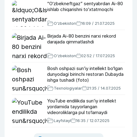
“O‘zbekneftgaz” sentyabrdan Ai-80
ishlab chiqarishni to‘xtatmoqchi
O‘zbekiston
16:09 / 21.07.2025
Birjada Ai-80 benzini narxi rekord
darajada qimmatlashdi
O‘zbekiston
02:52 / 17.07.2025
Bosh oshpazi sun’iy intellekt bo‘lgan
dunyodagi birinchi restoran Dubayda
ishga tushadi (foto)
Texnologiyalar
21:35 / 14.07.2025
YouTube endilikda sun’iy intellekt
yordamida tayyorlangan
videoroliklarga pul to‘lamaydi
Layfstayl
16:35 / 12.07.2025