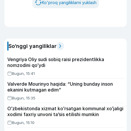
Ko'proq yangiliklarni yuklash
So‘nggi yangiliklar
Vengriya Oliy sudi sobiq raisi prezidentlikka
nomzodini qoʻydi
Bugun, 15:41
Valverde Mourinyo haqida: “Uning bunday inson
ekanini kutmagan edim”
Bugun, 15:35
Oʻzbekistonda xizmat koʻrsatgan kommunal xoʻjaligi
xodimi faxriy unvoni taʼsis etilishi mumkin
Bugun, 15:10