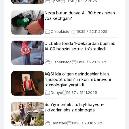
Sport
13:50 / 05.12.2025
Nega butun dunyo Ai-80 benzinidan
voz kechgan?
O‘zbekiston
19:35 / 22.11.2025
Oʻzbekistonda 1-dekabrdan boshlab
Ai-80 benzini sotuvi toʻxtatiladi
O‘zbekiston
18:56 / 22.11.2025
AQSHda o‘lgan qarindoshlar bilan
“muloqot qilish” imkonini beruvchi
texnologiya yaratildi
Dunyo
16:37 / 15.11.2025
Sun’iy intellekt tufayli hayvon-
aktyorlar ishsiz qolmoqda
Layfstayl
13:36 / 28.10.2025