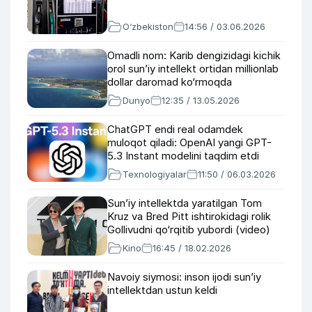
O‘zbekiston
14:56 / 03.06.2026
Omadli nom: Karib dengizidagi kichik
orol sun’iy intellekt ortidan millionlab
dollar daromad ko‘rmoqda
Dunyo
12:35 / 13.05.2026
ChatGPT endi real odamdek
muloqot qiladi: OpenAI yangi GPT-
5.3 Instant modelini taqdim etdi
Texnologiyalar
11:50 / 06.03.2026
Sun’iy intellektda yaratilgan Tom
Kruz va Bred Pitt ishtirokidagi rolik
Gollivudni qo‘rqitib yubordi (video)
Kino
16:45 / 18.02.2026
Navoiy siymosi: inson ijodi sun’iy
intellektdan ustun keldi