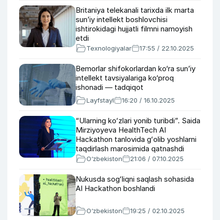
Britaniya telekanali tarixda ilk marta
sun’iy intellekt boshlovchisi
ishtirokidagi hujjatli filmni namoyish
etdi
Texnologiyalar
17:55 / 22.10.2025
Bemorlar shifokorlardan ko‘ra sun’iy
intellekt tavsiyalariga ko‘proq
ishonadi — tadqiqot
Layfstayl
16:20 / 16.10.2025
“Ularning koʻzlari yonib turibdi”. Saida
Mirziyoyeva HealthTech AI
Hackathon tanlovida gʻolib yoshlarni
taqdirlash marosimida qatnashdi
O‘zbekiston
21:06 / 07.10.2025
Nukusda sogʻliqni saqlash sohasida
AI Hackathon boshlandi
O‘zbekiston
19:25 / 02.10.2025