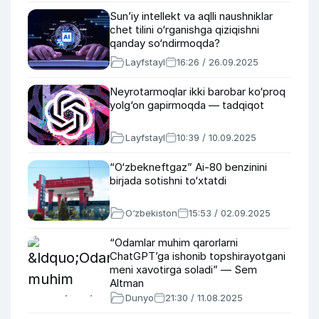
Sun’iy intellekt va aqlli naushniklar
chet tilini o‘rganishga qiziqishni
qanday so‘ndirmoqda?
Layfstayl
16:26 / 26.09.2025
Neyrotarmoqlar ikki barobar ko‘proq
yolg‘on gapirmoqda — tadqiqot
Layfstayl
10:39 / 10.09.2025
“O‘zbekneftgaz” Ai-80 benzinini
birjada sotishni to‘xtatdi
O‘zbekiston
15:53 / 02.09.2025
“Odamlar muhim qarorlarni
ChatGPT’ga ishonib topshirayotgani
meni xavotirga soladi” — Sem
Altman
Dunyo
21:30 / 11.08.2025