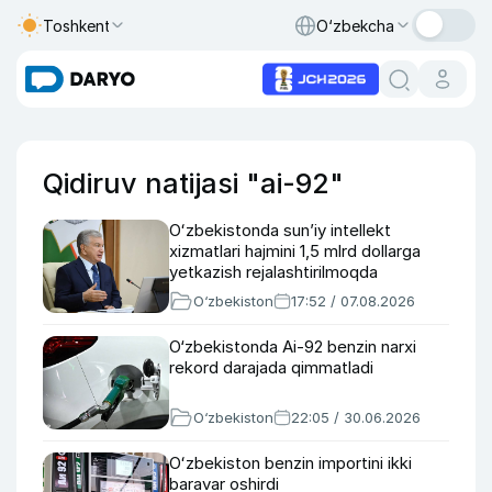
Toshkent
O‘zbekcha
Qidiruv natijasi "ai-92"
Oʻzbekistonda sunʼiy intellekt
xizmatlari hajmini 1,5 mlrd dollarga
yetkazish rejalashtirilmoqda
O‘zbekiston
17:52 / 07.08.2026
O‘zbekistonda Ai-92 benzin narxi
rekord darajada qimmatladi
O‘zbekiston
22:05 / 30.06.2026
Oʻzbekiston benzin importini ikki
baravar oshirdi