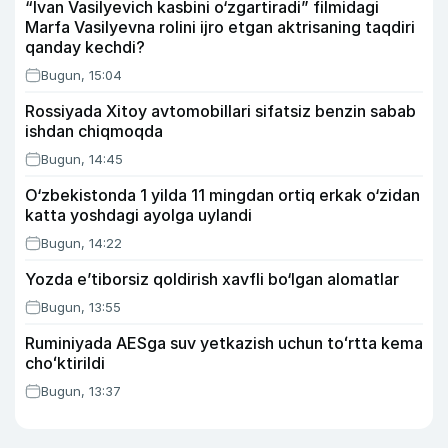
“Ivan Vasilyevich kasbini o‘zgartiradi” filmidagi
Marfa Vasilyevna rolini ijro etgan aktrisaning taqdiri
qanday kechdi?
Bugun, 15:04
Rossiyada Xitoy avtomobillari sifatsiz benzin sabab
ishdan chiqmoqda
Bugun, 14:45
O‘zbekistonda 1 yilda 11 mingdan ortiq erkak o‘zidan
katta yoshdagi ayolga uylandi
Bugun, 14:22
Yozda e’tiborsiz qoldirish xavfli bo‘lgan alomatlar
Bugun, 13:55
Ruminiyada AESga suv yetkazish uchun toʻrtta kema
choʻktirildi
Bugun, 13:37