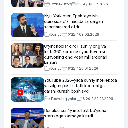
O‘zbekiston
13:09 / 14.02.2026
Nyu York meri Epshteyn ishi
doirasida o‘zi haqida tarqalgan
xabarlarni rad etdi
Dunyo
10:22 / 08.02.2026
O‘yinchoqlar qiroli, sun’iy ong va
Insta360 kamerasi yaratuvchisi —
dunyoning eng yosh milliarderlari
kimlar?
Dunyo
16:22 / 26.01.2026
YouTube 2026-yilda sun’iy intellektda
yasalgan past sifatli kontentga
qarshi kurash boshlaydi
Texnologiyalar
16:20 / 23.01.2026
Ronaldu sun’iy intellekt bo‘yicha
startapga sarmoya kiritdi