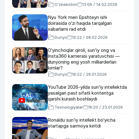
O‘zbekiston
13:09 / 14.02.2026
Nyu York meri Epshteyn ishi
doirasida o‘zi haqida tarqalgan
xabarlarni rad etdi
Dunyo
10:22 / 08.02.2026
O‘yinchoqlar qiroli, sun’iy ong va
Insta360 kamerasi yaratuvchisi —
dunyoning eng yosh milliarderlari
kimlar?
Dunyo
16:22 / 26.01.2026
YouTube 2026-yilda sun’iy intellektda
yasalgan past sifatli kontentga
qarshi kurash boshlaydi
Texnologiyalar
16:20 / 23.01.2026
Ronaldu sun’iy intellekt bo‘yicha
startapga sarmoya kiritdi