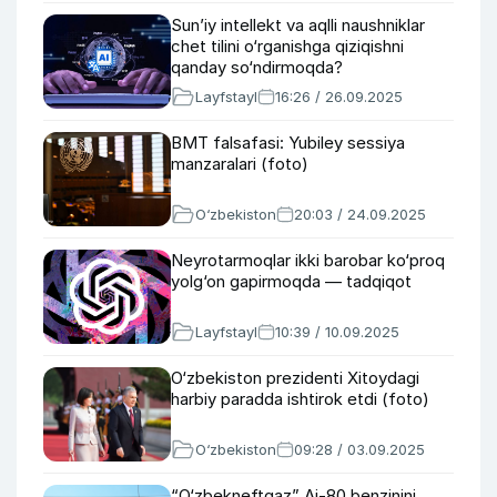
Sun’iy intellekt va aqlli naushniklar
chet tilini o‘rganishga qiziqishni
qanday so‘ndirmoqda?
Layfstayl
16:26 / 26.09.2025
BMT falsafasi: Yubiley sessiya
manzaralari (foto)
O‘zbekiston
20:03 / 24.09.2025
Neyrotarmoqlar ikki barobar ko‘proq
yolg‘on gapirmoqda — tadqiqot
Layfstayl
10:39 / 10.09.2025
O‘zbekiston prezidenti Xitoydagi
harbiy paradda ishtirok etdi (foto)
O‘zbekiston
09:28 / 03.09.2025
“O‘zbekneftgaz” Ai-80 benzinini