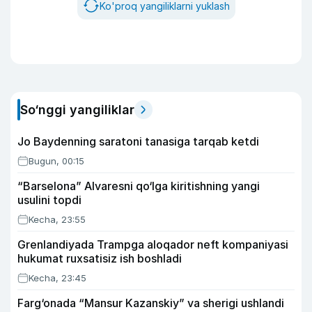
Ko'proq yangiliklarni yuklash
So‘nggi yangiliklar
Jo Baydenning saratoni tanasiga tarqab ketdi
Bugun, 00:15
“Barselona” Alvaresni qo‘lga kiritishning yangi
usulini topdi
Kecha, 23:55
Grenlandiyada Trampga aloqador neft kompaniyasi
hukumat ruxsatisiz ish boshladi
Kecha, 23:45
Farg‘onada “Mansur Kazanskiy” va sherigi ushlandi