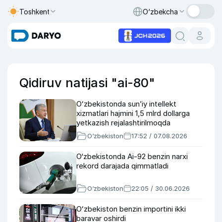
Toshkent
O‘zbekcha
Qidiruv natijasi "ai-80"
Oʻzbekistonda sunʼiy intellekt
xizmatlari hajmini 1,5 mlrd dollarga
yetkazish rejalashtirilmoqda
O‘zbekiston
17:52 / 07.08.2026
O‘zbekistonda Ai-92 benzin narxi
rekord darajada qimmatladi
O‘zbekiston
22:05 / 30.06.2026
Oʻzbekiston benzin importini ikki
baravar oshirdi