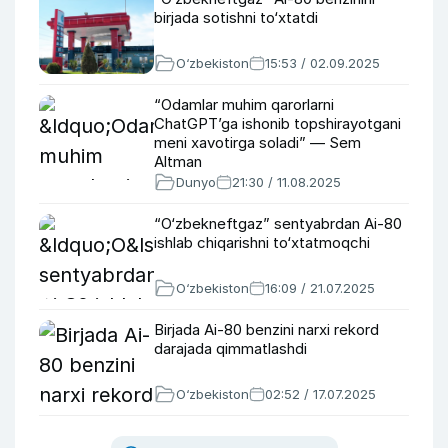
birjada sotishni to‘xtatdi
O‘zbekiston
15:53 / 02.09.2025
“Odamlar muhim qarorlarni
ChatGPT’ga ishonib topshirayotgani
meni xavotirga soladi” — Sem
Altman
Dunyo
21:30 / 11.08.2025
“O‘zbekneftgaz” sentyabrdan Ai-80
ishlab chiqarishni to‘xtatmoqchi
O‘zbekiston
16:09 / 21.07.2025
Birjada Ai-80 benzini narxi rekord
darajada qimmatlashdi
O‘zbekiston
02:52 / 17.07.2025