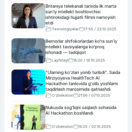
Britaniya telekanali tarixda ilk marta
sun’iy intellekt boshlovchisi
ishtirokidagi hujjatli filmni namoyish
etdi
Texnologiyalar
17:55 / 22.10.2025
Bemorlar shifokorlardan ko‘ra sun’iy
intellekt tavsiyalariga ko‘proq
ishonadi — tadqiqot
Layfstayl
16:20 / 16.10.2025
“Ularning koʻzlari yonib turibdi”. Saida
Mirziyoyeva HealthTech AI
Hackathon tanlovida gʻolib yoshlarni
taqdirlash marosimida qatnashdi
O‘zbekiston
21:06 / 07.10.2025
Nukusda sogʻliqni saqlash sohasida
AI Hackathon boshlandi
O‘zbekiston
19:25 / 02.10.2025