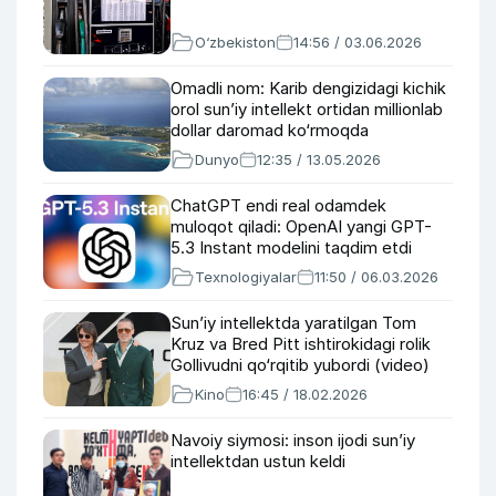
O‘zbekiston
14:56 / 03.06.2026
Omadli nom: Karib dengizidagi kichik
orol sun’iy intellekt ortidan millionlab
dollar daromad ko‘rmoqda
Dunyo
12:35 / 13.05.2026
ChatGPT endi real odamdek
muloqot qiladi: OpenAI yangi GPT-
5.3 Instant modelini taqdim etdi
Texnologiyalar
11:50 / 06.03.2026
Sun’iy intellektda yaratilgan Tom
Kruz va Bred Pitt ishtirokidagi rolik
Gollivudni qo‘rqitib yubordi (video)
Kino
16:45 / 18.02.2026
Navoiy siymosi: inson ijodi sun’iy
intellektdan ustun keldi