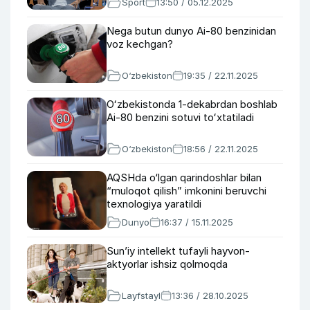
Sport
13:50 / 05.12.2025
Nega butun dunyo Ai-80 benzinidan
voz kechgan?
O‘zbekiston
19:35 / 22.11.2025
Oʻzbekistonda 1-dekabrdan boshlab
Ai-80 benzini sotuvi toʻxtatiladi
O‘zbekiston
18:56 / 22.11.2025
AQSHda o‘lgan qarindoshlar bilan
“muloqot qilish” imkonini beruvchi
texnologiya yaratildi
Dunyo
16:37 / 15.11.2025
Sun’iy intellekt tufayli hayvon-
aktyorlar ishsiz qolmoqda
Layfstayl
13:36 / 28.10.2025