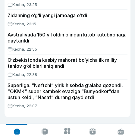
Kecha, 23:25
Zidanning o‘g‘li yangi jamoaga o‘tdi
Kecha, 23:15
Avstraliyada 150 yil oldin olingan kitob kutubxonaga
qaytarildi
Kecha, 22:55
O‘zbekistonda kasbiy mahorat bo‘yicha ilk milliy
tanlov g‘oliblari aniqlandi
Kecha, 22:38
Superliga. “Neftchi” yirik hisobda g‘alaba qozondi,
“OKMK” super kambek evaziga “Bunyodkor”dan
ustun keldi, “Nasaf” durang qayd etdi
Kecha, 22:07