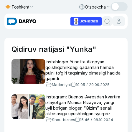
Toshkent
O‘zbekcha
Qidiruv natijasi "Yunka"
Instabloger Yunetta Akopyan
qo‘shiqchilikdagi qadamlari hamda
pulni to‘g‘ri taqsimlay olmasligi haqida
gapirdi
Madaniyat
19:05 / 29.09.2025
Instagram: Buenos-Ayresdan kvartira
izlayotgan Munisa Rizayeva, yangi
uyli bo‘lgan bloger, “Qizim” seriali
aktrisasiga uyushtirilgan syurpriz
Shou-biznes
15:46 / 08.10.2024