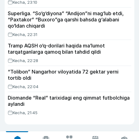
Kecha, 23:10
Superliga. “So‘g‘diyona” “Andijon”ni mag‘lub etdi,
“Paxtakor” “Buxoro”ga qarshi bahsda g‘alabani
qo‘ldan chiqardi
Kecha, 22:31
Tramp AQSH o‘q-dorilari haqida ma’lumot
tarqatganlarga qamoq bilan tahdid qildi
Kecha, 22:28
“Tolibon” Nangarhor viloyatida 72 gektar yerni
tortib oldi
Kecha, 22:04
Diomande “Real” tarixidagi eng qimmat futbolchiga
aylandi
Kecha, 21:45