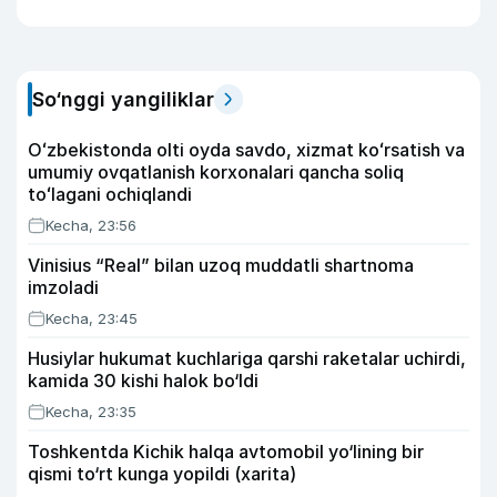
So‘nggi yangiliklar
Oʻzbekistonda olti oyda savdo, xizmat koʻrsatish va
umumiy ovqatlanish korxonalari qancha soliq
toʻlagani ochiqlandi
Kecha, 23:56
Vinisius “Real” bilan uzoq muddatli shartnoma
imzoladi
Kecha, 23:45
Husiylar hukumat kuchlariga qarshi raketalar uchirdi,
kamida 30 kishi halok bo‘ldi
Kecha, 23:35
Toshkentda Kichik halqa avtomobil yo‘lining bir
qismi to‘rt kunga yopildi (xarita)