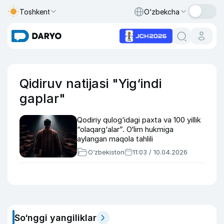
Toshkent
O‘zbekcha
Qidiruv natijasi "Yig‘indi
gaplar"
Qodiriy qulog‘idagi paxta va 100 yillik
“olaqarg‘alar”. O‘lim hukmiga
aylangan maqola tahlili
O‘zbekiston
11:03 / 10.04.2026
So‘nggi yangiliklar