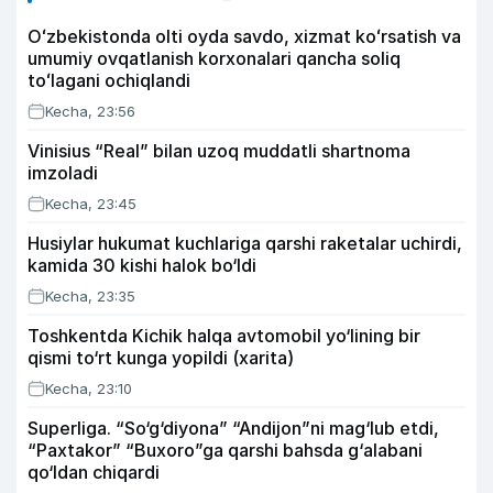
Oʻzbekistonda olti oyda savdo, xizmat koʻrsatish va
umumiy ovqatlanish korxonalari qancha soliq
toʻlagani ochiqlandi
Kecha, 23:56
Vinisius “Real” bilan uzoq muddatli shartnoma
imzoladi
Kecha, 23:45
Husiylar hukumat kuchlariga qarshi raketalar uchirdi,
kamida 30 kishi halok bo‘ldi
Kecha, 23:35
Toshkentda Kichik halqa avtomobil yo‘lining bir
qismi to‘rt kunga yopildi (xarita)
Kecha, 23:10
Superliga. “So‘g‘diyona” “Andijon”ni mag‘lub etdi,
“Paxtakor” “Buxoro”ga qarshi bahsda g‘alabani
qo‘ldan chiqardi