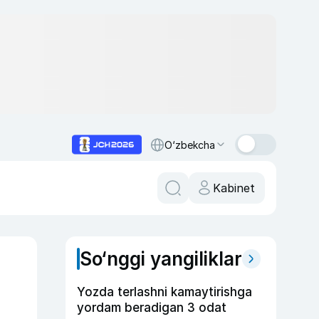
O‘zbekcha
Kabinet
So‘nggi yangiliklar
Yozda terlashni kamaytirishga
yordam beradigan 3 odat