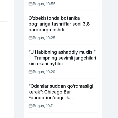
Bugun, 10:55
O‘zbekistonda botanika
bog‘lariga tashriflar soni 3,8
barobarga oshdi
Bugun, 10:25
“U Habibning ashaddiy muxlisi”
— Trampning sevimli jangchilari
kim ekani aytildi
Bugun, 10:20
“Odamlar suddan qo‘rqmasligi
kerak”: Chicago Bar
Foundation’dagi ilk
o‘zbekistonlik Go‘zal
Bugun, 10:11
Abduaxatova