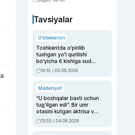
Tavsiyalar
O‘zbekiston
Toshkentda o‘pirilib
tushgan yo‘l qurilishi
bo‘yicha 6 kishiga sud
hukmi o‘qildi
10:10 / 05.08.2026
ta
Madaniyat
“U boshqalar baxti uchun
tug‘ilgan edi”. Bir umr
otasini kutgan aktrisa va
dublyaj ustasi Rimma
13:55 / 04.08.2026
Ahmedovaning
sinovlarga to‘la hayoti