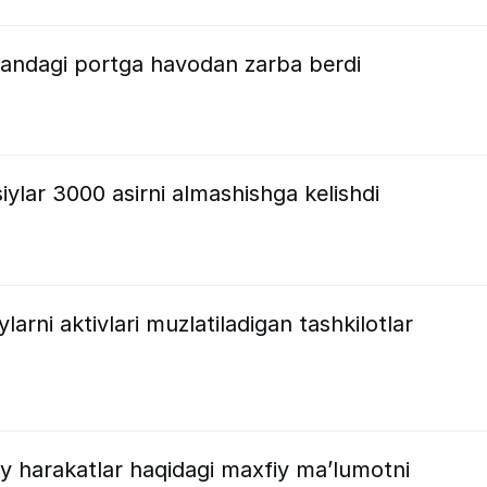
andagi portga havodan zarba berdi
lar 3000 asirni almashishga kelishdi
larni aktivlari muzlatiladigan tashkilotlar
y harakatlar haqidagi maxfiy ma’lumotni