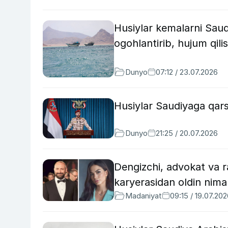
Husiylar kemalarni Saud
ogohlantirib, hujum qilis
Dunyo
07:12 / 23.07.2026
Husiylar Saudiyaga qarsh
Dunyo
21:25 / 20.07.2026
Dengizchi, advokat va r
karyerasidan oldin nima 
Madaniyat
09:15 / 19.07.20