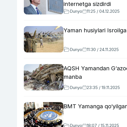
internetga sizdirdi
Dunyo
11:25 / 04.12.2025
Yaman husiylari Isroilga j
Dunyo
11:30 / 24.11.2025
AQSH Yamandan G‘azodag
manba
Dunyo
23:35 / 19.11.2025
BMT Yamanga qo‘yilgan s
Dunyo
18:07 / 15.11.2025