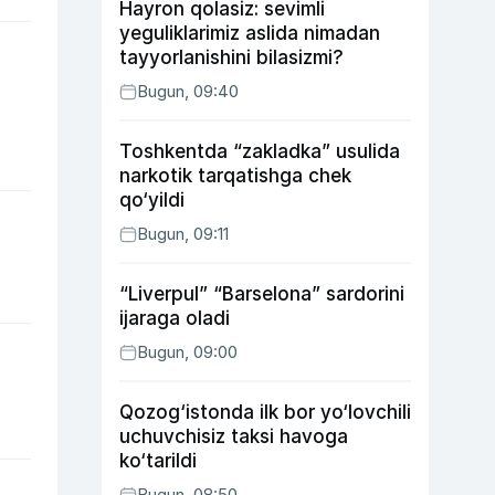
Hayron qolasiz: sevimli
yeguliklarimiz aslida nimadan
tayyorlanishini bilasizmi?
Bugun, 09:40
Toshkentda “zakladka” usulida
narkotik tarqatishga chek
qo‘yildi
Bugun, 09:11
“Liverpul” “Barselona” sardorini
ijaraga oladi
Bugun, 09:00
Qozog‘istonda ilk bor yo‘lovchili
uchuvchisiz taksi havoga
ko‘tarildi
Bugun, 08:50