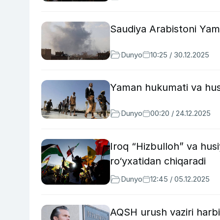
Saudiya Arabistoni Yam
Dunyo
10:25 / 30.12.2025
Yaman hukumati va husiy
Dunyo
00:20 / 24.12.2025
Iroq “Hizbulloh” va husiy
ro‘yxatidan chiqaradi
Dunyo
12:45 / 05.12.2025
AQSH urush vaziri harbi