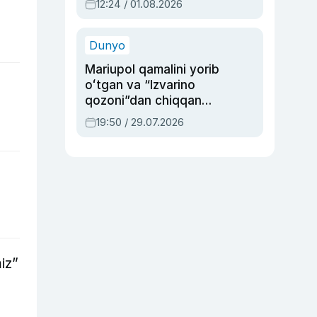
12:24 / 01.08.2026
ayblovlardan asrab
qolgan voqea
Dunyo
Mariupol qamalini yorib
oʻtgan va “Izvarino
qozoni”dan chiqqan
qahramon — Ukraina
19:50 / 29.07.2026
armiyasi bosh
qoʻmondoni Drapatiy
haqida
iz”