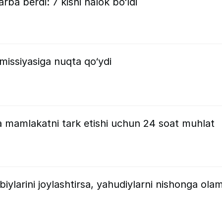
ba berdi: 7 kishi halok bo‘ldi
issiyasiga nuqta qo‘ydi
 mamlakatni tark etishi uchun 24 soat muhlat
biylarini joylashtirsa, yahudiylarni nishonga olam