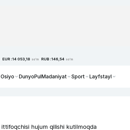
EUR :
RUB :
14 053,18
146,54
so'm
so'm
 Osiyo
Dunyo
Pul
Madaniyat
Sport
Layfstayl
"
ittifoqchisi hujum qilishi kutilmoqda