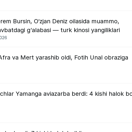
erem Bursin, O‘zjan Deniz oilasida muammo,
vbatdagi g‘alabasi — turk kinosi yangiliklari
2026
: Afra va Mert yarashib oldi, Fotih Unal obraziga
chlar Yamanga aviazarba berdi: 4 kishi halok bo‘