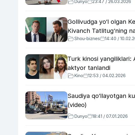
Dunyo
23:47 / 26.03.2026
Gollivudga yo‘l olgan K
Kivanch Tatlitug‘ning na
Shou-biznes
14:40 / 10.02.
Turk kinosi yangiliklari
aktyor tanlandi
Kino
12:53 / 04.02.2026
Saudiya qo‘llayotgan ku
(video)
Dunyo
18:41 / 07.01.2026