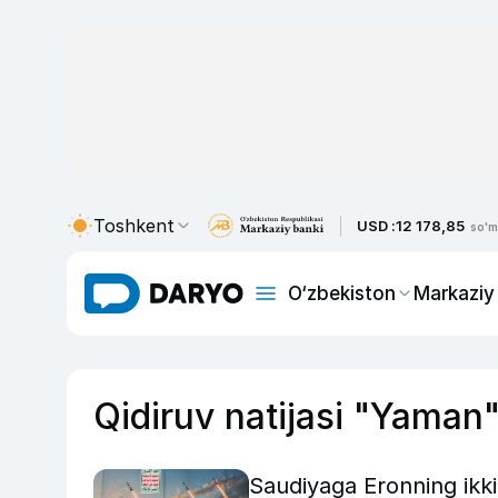
Toshkent
USD :
12 178,85
so'm
O‘zbekiston
Markaziy
Qidiruv natijasi "Yaman
Saudiyaga Eronning ikki 