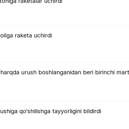
toniga raketalar uchirdi
oilga raketa uchirdi
Sharqda urush boshlanganidan beri birinchi mar
shiga qo‘shilishga tayyorligini bildirdi