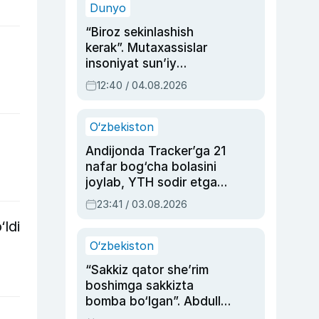
Dunyo
“Biroz sekinlashish
kerak”. Mutaxassislar
insoniyat sun’iy
intellektni boshqara
12:40 / 04.08.2026
olmay qolishidan xavotir
bildirdi
O‘zbekiston
Andijonda Tracker’ga 21
nafar bog‘cha bolasini
joylab, YTH sodir etgan
ayolga sud hukmi o‘qildi
23:41 / 03.08.2026
ldi
O‘zbekiston
“Sakkiz qator she’rim
boshimga sakkizta
bomba bo‘lgan”. Abdulla
Oripovni siyosiy