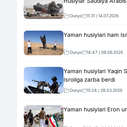
Husiylar Saudiya Arabis
Dunyo
11:31 / 14.07.2026
Yaman husiylari ham Isr
Dunyo
14:47 / 08.06.2026
Yaman husiylari Yaqin 
Isroilga zarba berdi
Dunyo
15:24 / 28.03.2026
Yaman husiylari Eron uru