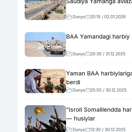
Saudiya Yamanga aviazar
Dunyo
20:15 / 02.01.2026
BAA Yamandagi harbiy m
Dunyo
20:30 / 31.12.2025
Yaman BAA harbiylariga
berdi
Dunyo
20:55 / 30.12.2025
“Isroil Somalilendda har
— husiylar
Dunyo
13:30 / 30.12.2025