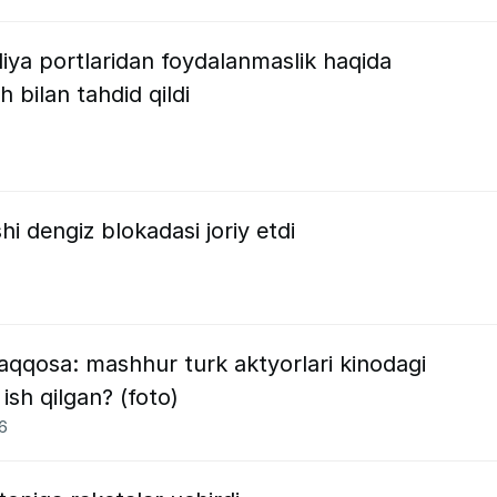
iya portlaridan foydalanmaslik haqida
h bilan tahdid qildi
i dengiz blokadasi joriy etdi
aqqosa: mashhur turk aktyorlari kinodagi
ish qilgan? (foto)
26