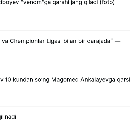
boyev “venom”ga qarshi jang qiladi (foto)
va Chempionlar Ligasi bilan bir darajada” —
v 10 kundan so‘ng Magomed Ankalayevga qars
linadi