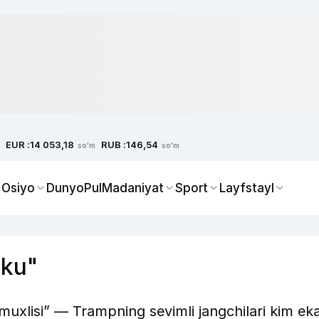
EUR :
RUB :
14 053,18
146,54
so'm
so'm
 Osiyo
Dunyo
Pul
Madaniyat
Sport
Layfstayl
aku"
uxlisi” — Trampning sevimli jangchilari kim eka