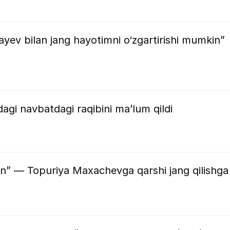
ev bilan jang hayotimni o‘zgartirishi mumkin”
gi navbatdagi raqibini ma’lum qildi
an” — Topuriya Maxachevga qarshi jang qilishga