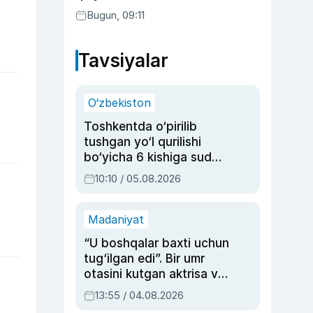
Bugun, 09:11
Tavsiyalar
O‘zbekiston
Toshkentda o‘pirilib
tushgan yo‘l qurilishi
bo‘yicha 6 kishiga sud
hukmi o‘qildi
10:10 / 05.08.2026
Madaniyat
“U boshqalar baxti uchun
tug‘ilgan edi”. Bir umr
otasini kutgan aktrisa va
dublyaj ustasi Rimma
13:55 / 04.08.2026
Ahmedovaning