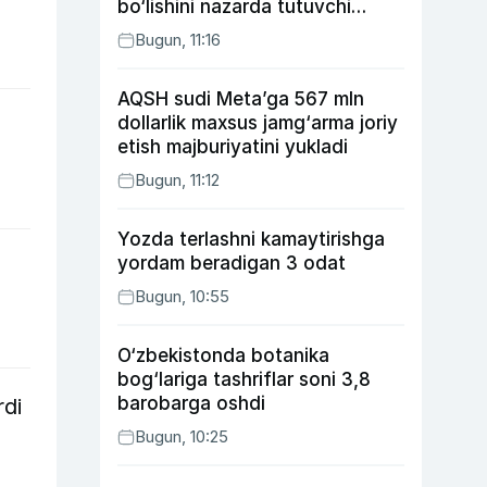
bo‘lishini nazarda tutuvchi
qonunni ma’qulladi
Bugun, 11:16
AQSH sudi Meta’ga 567 mln
dollarlik maxsus jamg‘arma joriy
etish majburiyatini yukladi
Bugun, 11:12
Yozda terlashni kamaytirishga
yordam beradigan 3 odat
Bugun, 10:55
O‘zbekistonda botanika
bog‘lariga tashriflar soni 3,8
barobarga oshdi
rdi
Bugun, 10:25