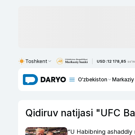
Toshkent
USD :
12 178,85
so'm
O‘zbekiston
Markaziy
Qidiruv natijasi "UFC B
“U Habibning ashaddiy m