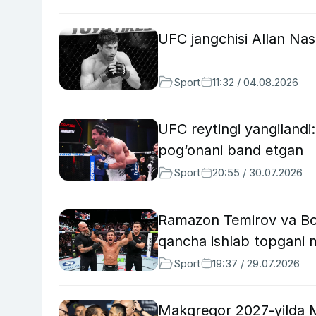
UFC jangchisi Allan Nas
Sport
11:32 / 04.08.2026
UFC reytingi yangilandi:
pog‘onani band etgan
Sport
20:55 / 30.07.2026
Ramazon Temirov va Bo
qancha ishlab topgani m
Sport
19:37 / 29.07.2026
Makgregor 2027-yilda M