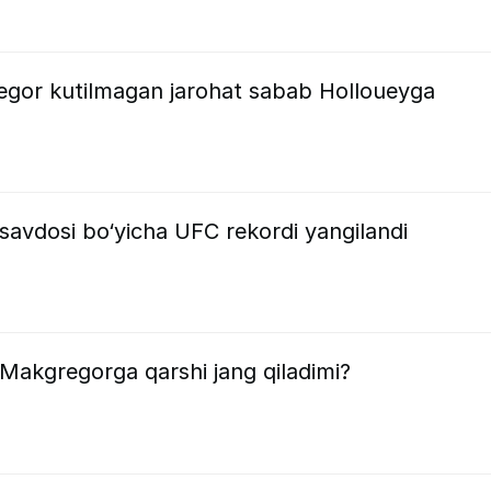
gor kutilmagan jarohat sabab Holloueyga
 savdosi bo‘yicha UFC rekordi yangilandi
akgregorga qarshi jang qiladimi?