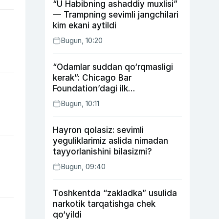
“U Habibning ashaddiy muxlisi”
— Trampning sevimli jangchilari
kim ekani aytildi
Bugun, 10:20
“Odamlar suddan qo‘rqmasligi
kerak”: Chicago Bar
Foundation’dagi ilk
o‘zbekistonlik Go‘zal
Bugun, 10:11
Abduaxatova
Hayron qolasiz: sevimli
yeguliklarimiz aslida nimadan
tayyorlanishini bilasizmi?
Bugun, 09:40
Toshkentda “zakladka” usulida
narkotik tarqatishga chek
qo‘yildi