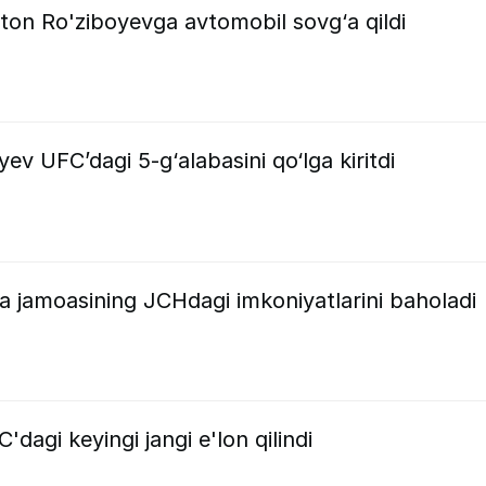
on Ro'ziboyevga avtomobil sovg‘a qildi
v UFC’dagi 5-g‘alabasini qo‘lga kiritdi
a jamoasining JCHdagi imkoniyatlarini baholadi
agi keyingi jangi e'lon qilindi