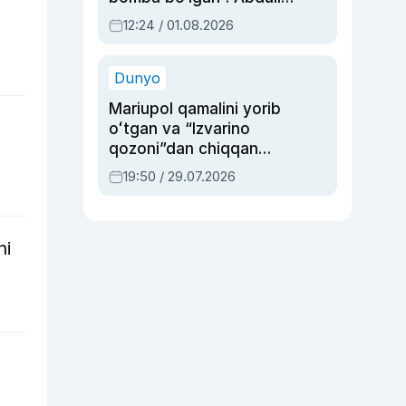
Oripovni siyosiy
12:24 / 01.08.2026
ayblovlardan asrab
qolgan voqea
Dunyo
Mariupol qamalini yorib
oʻtgan va “Izvarino
qozoni”dan chiqqan
qahramon — Ukraina
19:50 / 29.07.2026
armiyasi bosh
qoʻmondoni Drapatiy
haqida
hi