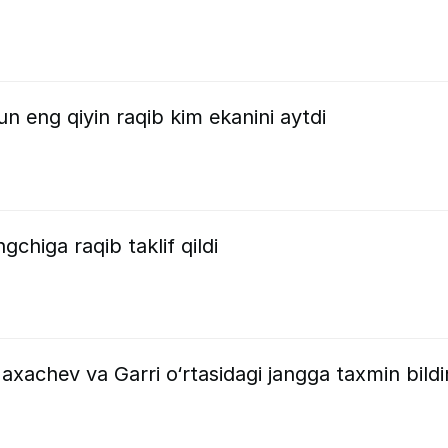
 eng qiyin raqib kim ekanini aytdi
chiga raqib taklif qildi
achev va Garri o‘rtasidagi jangga taxmin bildi