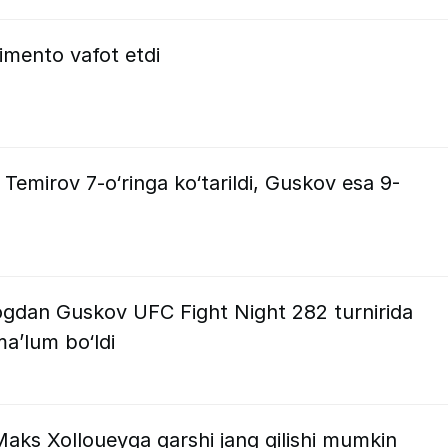
imento vafot etdi
 Temirov 7-o‘ringa ko‘tarildi, Guskov esa 9-
gdan Guskov UFC Fight Night 282 turnirida
a’lum bo‘ldi
aks Xolloueyga qarshi jang qilishi mumkin