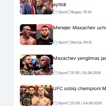
aytildi
Sport
Bugun, 10:20
Menejer Maxachev uchun
Sport
Kecha, 09:15
Maxachev yengilmas jang
Sport
21:30 / 05.08.2026
UFC sobiq chempioni Max
Sport
22:00 / 04.08.2026