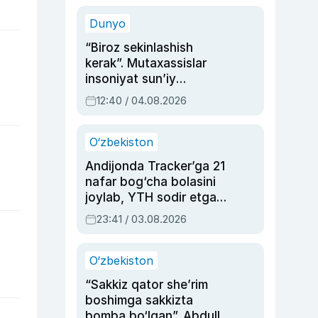
sinovlarga to‘la hayoti
Dunyo
“Biroz sekinlashish
kerak”. Mutaxassislar
insoniyat sun’iy
intellektni boshqara
12:40 / 04.08.2026
olmay qolishidan xavotir
bildirdi
O‘zbekiston
Andijonda Tracker’ga 21
nafar bog‘cha bolasini
joylab, YTH sodir etgan
ayolga sud hukmi o‘qildi
23:41 / 03.08.2026
O‘zbekiston
“Sakkiz qator she’rim
boshimga sakkizta
bomba bo‘lgan”. Abdulla