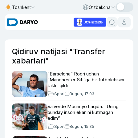
Toshkent
O‘zbekcha
Qidiruv natijasi "Transfer
xabarlari"
“Barselona” Rodri uchun
“Manchester Siti”ga bir futbolchisini
taklif qildi
Sport
Bugun, 17:03
Valverde Mourinyo haqida: “Uning
bunday inson ekanini kutmagan
edim”
Sport
Bugun, 15:35