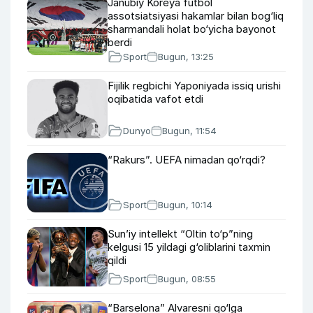
Janubiy Koreya futbol
assotsiatsiyasi hakamlar bilan bog‘liq
sharmandali holat bo‘yicha bayonot
berdi
Sport
Bugun, 13:25
Fijilik regbichi Yaponiyada issiq urishi
oqibatida vafot etdi
Dunyo
Bugun, 11:54
“Rakurs”. UEFA nimadan qo‘rqdi?
Sport
Bugun, 10:14
Sun’iy intellekt “Oltin to‘p”ning
kelgusi 15 yildagi g‘oliblarini taxmin
qildi
Sport
Bugun, 08:55
“Barselona” Alvaresni qo‘lga