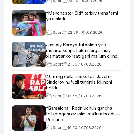
Sport
23:26 / 07.08.2026
“Manchester Siti” tarixiy transferni
yakunladi
Sport
22:06 / 07.08.2026
Janubiy Koreya futbolida yirik
mojaro: xorijlik hakamlarga jinsiy
xizmatlar ko‘rsatilgani ma’lum qilindi
Sport
21:35 / 07.08.2026
40 ming dollar mukofot: Javohir
Sindorov nufuzli turnirda ikkinchi
bo‘ldi
Sport
17:55 / 07.08.2026
“Barselona” Rodri uchun qancha
to‘lamoqchi ekanligi ma’lum bo‘ldi —
Romano
Sport
16:50 / 07.08.2026