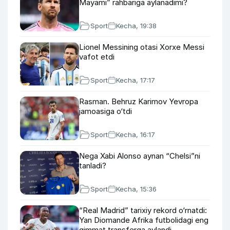
Mayami” rahbariga aylanadimi?
Sport
Kecha, 19:38
Lionel Messining otasi Xorxe Messi
vafot etdi
Sport
Kecha, 17:17
Rasman. Behruz Karimov Yevropa
jamoasiga o‘tdi
Sport
Kecha, 16:17
Nega Xabi Alonso aynan “Chelsi”ni
tanladi?
Sport
Kecha, 15:36
“Real Madrid” tarixiy rekord o‘rnatdi:
Yan Diomande Afrika futbolidagi eng
qimmat transferga aylandi