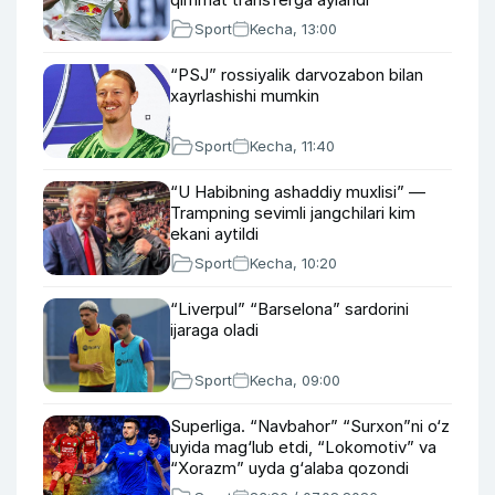
Sport
Kecha, 13:00
“PSJ” rossiyalik darvozabon bilan
xayrlashishi mumkin
Sport
Kecha, 11:40
“U Habibning ashaddiy muxlisi” —
Trampning sevimli jangchilari kim
ekani aytildi
Sport
Kecha, 10:20
“Liverpul” “Barselona” sardorini
ijaraga oladi
Sport
Kecha, 09:00
Superliga. “Navbahor” “Surxon”ni o‘z
uyida mag‘lub etdi, “Lokomotiv” va
“Xorazm” uyda g‘alaba qozondi