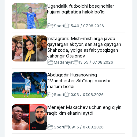
Ugandalik futbolchi bosqinchilar
hujumi oqibatida halok bo‘ldi
Sport
15:40 / 07.08.2026
Instagram: Mish-mishlarga javob
qaytargan aktyor, san’atga qaytgan
Shahzoda, yo‘lga asfalt yotqizgan
Jahongir Otajonov
Madaniyat
13:55 / 07.08.2026
Abduqodir Husanovning
“Manchester Siti”dagi maoshi
ma’lum bo‘ldi
Sport
10:03 / 07.08.2026
Menejer Maxachev uchun eng qiyin
raqib kim ekanini aytdi
Sport
09:15 / 07.08.2026