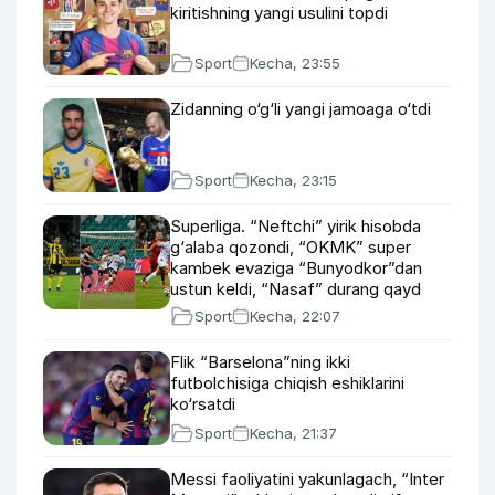
kiritishning yangi usulini topdi
Sport
Kecha, 23:55
Zidanning o‘g‘li yangi jamoaga o‘tdi
Sport
Kecha, 23:15
Superliga. “Neftchi” yirik hisobda
g‘alaba qozondi, “OKMK” super
kambek evaziga “Bunyodkor”dan
ustun keldi, “Nasaf” durang qayd
etdi
Sport
Kecha, 22:07
Flik “Barselona”ning ikki
futbolchisiga chiqish eshiklarini
ko‘rsatdi
Sport
Kecha, 21:37
Messi faoliyatini yakunlagach, “Inter