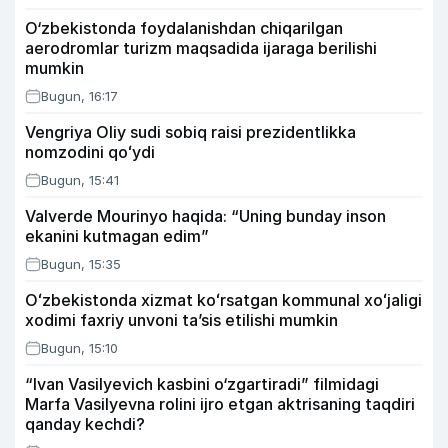
O‘zbekistonda foydalanishdan chiqarilgan
aerodromlar turizm maqsadida ijaraga berilishi
mumkin
Bugun, 16:17
Vengriya Oliy sudi sobiq raisi prezidentlikka
nomzodini qoʻydi
Bugun, 15:41
Valverde Mourinyo haqida: “Uning bunday inson
ekanini kutmagan edim”
Bugun, 15:35
Oʻzbekistonda xizmat koʻrsatgan kommunal xoʻjaligi
xodimi faxriy unvoni taʼsis etilishi mumkin
Bugun, 15:10
“Ivan Vasilyevich kasbini o‘zgartiradi” filmidagi
Marfa Vasilyevna rolini ijro etgan aktrisaning taqdiri
qanday kechdi?