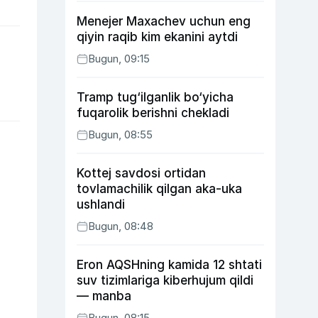
Menejer Maxachev uchun eng
qiyin raqib kim ekanini aytdi
Bugun, 09:15
Tramp tug‘ilganlik bo‘yicha
fuqarolik berishni chekladi
Bugun, 08:55
Kottej savdosi ortidan
tovlamachilik qilgan aka-uka
ushlandi
Bugun, 08:48
Eron AQSHning kamida 12 shtati
suv tizimlariga kiberhujum qildi
— manba
Bugun, 08:15