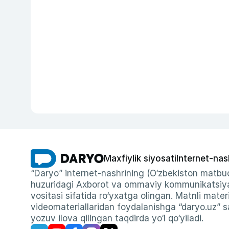
Maxfiylik siyosati
Internet-nas
“Daryo” internet-nashrining (O‘zbekiston matbuo
huzuridagi Axborot va ommaviy kommunikatsiyal
vositasi sifatida ro‘yxatga olingan. Matnli materi
videomateriallaridan foydalanishga “daryo.uz” sa
yozuv ilova qilingan taqdirda yo‘l qo‘yiladi.