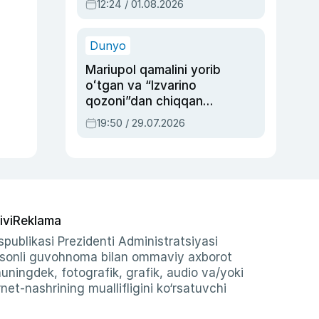
12:24 / 01.08.2026
ayblovlardan asrab
qolgan voqea
Dunyo
Mariupol qamalini yorib
oʻtgan va “Izvarino
qozoni”dan chiqqan
qahramon — Ukraina
19:50 / 29.07.2026
armiyasi bosh
qoʻmondoni Drapatiy
haqida
ivi
Reklama
publikasi Prezidenti Administratsiyasi
-sonli guvohnoma bilan ommaviy axborot
shuningdek, fotografik, grafik, audio va/yoki
et-nashrining muallifligini ko‘rsatuvchi