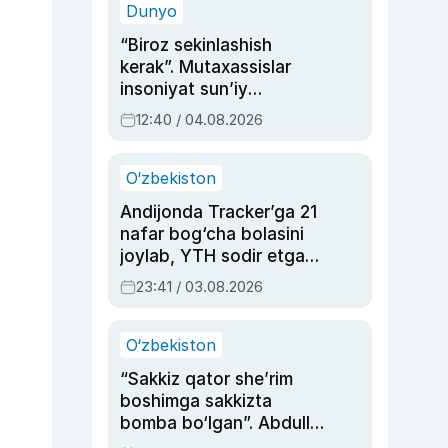
Dunyo
“Biroz sekinlashish
kerak”. Mutaxassislar
insoniyat sun’iy
intellektni boshqara
12:40 / 04.08.2026
olmay qolishidan xavotir
bildirdi
O‘zbekiston
Andijonda Tracker’ga 21
nafar bog‘cha bolasini
joylab, YTH sodir etgan
ayolga sud hukmi o‘qildi
23:41 / 03.08.2026
O‘zbekiston
“Sakkiz qator she’rim
boshimga sakkizta
bomba bo‘lgan”. Abdulla
Oripovni siyosiy