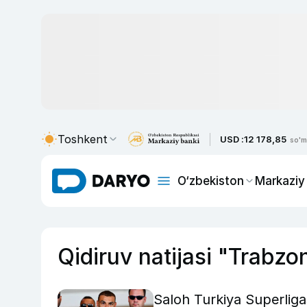
Toshkent
USD :
12 178,85
so'm
O‘zbekiston
Markaziy
Qidiruv natijasi "Trabzo
Saloh Turkiya Superliga