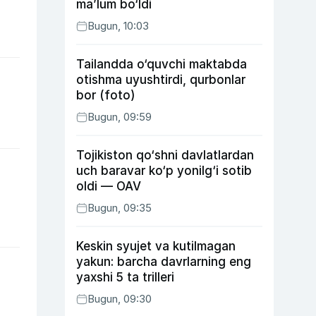
ma’lum bo‘ldi
Bugun, 10:03
Tailandda o‘quvchi maktabda
otishma uyushtirdi, qurbonlar
bor (foto)
Bugun, 09:59
Tojikiston qo‘shni davlatlardan
uch baravar ko‘p yonilg‘i sotib
oldi — OAV
Bugun, 09:35
Keskin syujet va kutilmagan
yakun: barcha davrlarning eng
yaxshi 5 ta trilleri
Bugun, 09:30