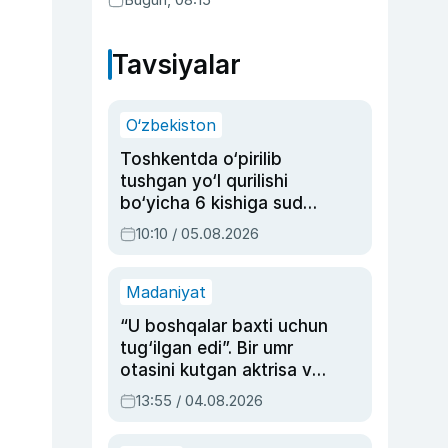
Tavsiyalar
O‘zbekiston
Toshkentda o‘pirilib
tushgan yo‘l qurilishi
bo‘yicha 6 kishiga sud
hukmi o‘qildi
10:10 / 05.08.2026
Madaniyat
“U boshqalar baxti uchun
tug‘ilgan edi”. Bir umr
otasini kutgan aktrisa va
dublyaj ustasi Rimma
13:55 / 04.08.2026
Ahmedovaning
sinovlarga to‘la hayoti