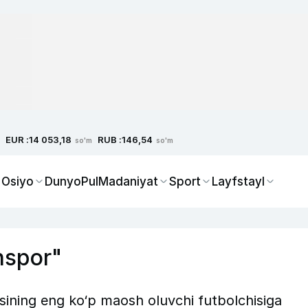
EUR :
RUB :
14 053,18
146,54
so'm
so'm
 Osiyo
Dunyo
Pul
Madaniyat
Sport
Layfstayl
nspor"
sining eng ko‘p maosh oluvchi futbolchisiga