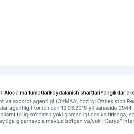
hr
Aloqa ma'lumotlari
Foydalanish shartlari
Yangiliklar arx
t va axborot agentligi (O‘zMAA, hozirgi O‘zbekiston Res
ar agentligi) tomonidan 13.03.2015 yil sanasida 0944
allarni to‘liq ko‘chirish yoki qisman iqtibos keltirishga, 
ytiga giperhavola mavjud bo‘lgan va/yoki “Daryo” intern