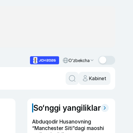
O‘zbekcha
Kabinet
So‘nggi yangiliklar
Abduqodir Husanovning
“Manchester Siti”dagi maoshi