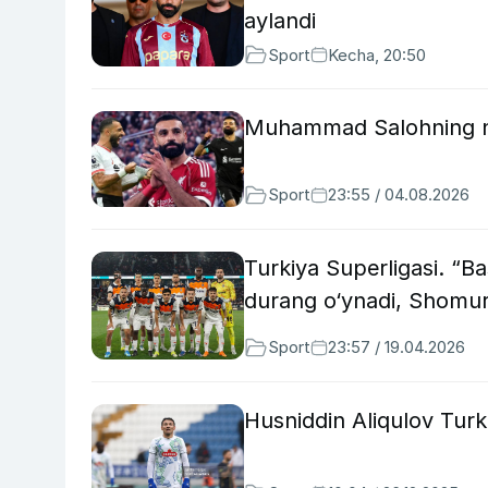
aylandi
Sport
Kecha, 20:50
Muhammad Salohning na
Sport
23:55 / 04.08.2026
Turkiya Superligasi. “
durang o‘ynadi, Shomur
Sport
23:57 / 19.04.2026
Husniddin Aliqulov Turk