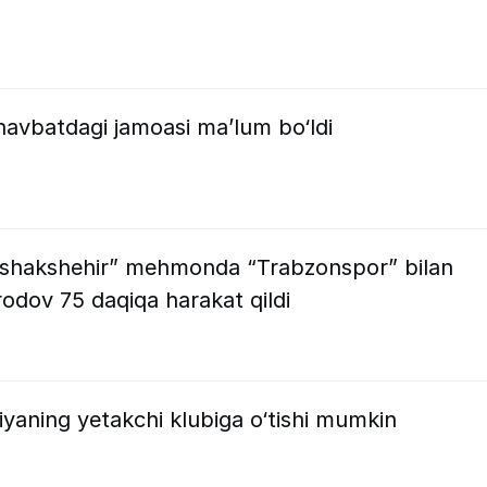
vbatdagi jamoasi ma’lum bo‘ldi
Bashakshehir” mehmonda “Trabzonspor” bilan
odov 75 daqiqa harakat qildi
iyaning yetakchi klubiga o‘tishi mumkin