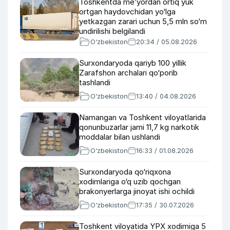
Toshkentda me’yordan ortiq yuk
ortgan haydovchidan yo‘lga
yetkazgan zarari uchun 5,5 mln so‘m
undirilishi belgilandi
O‘zbekiston
20:34 / 05.08.2026
Surxondaryoda qariyb 100 yillik
Zarafshon archalari qo‘porib
tashlandi
O‘zbekiston
13:40 / 04.08.2026
Namangan va Toshkent viloyatlarida
qonunbuzarlar jami 11,7 kg narkotik
moddalar bilan ushlandi
O‘zbekiston
16:33 / 01.08.2026
Surxondaryoda qo‘riqxona
xodimlariga o‘q uzib qochgan
brakonyerlarga jinoyat ishi ochildi
O‘zbekiston
17:35 / 30.07.2026
Toshkent viloyatida YPX xodimiga 5