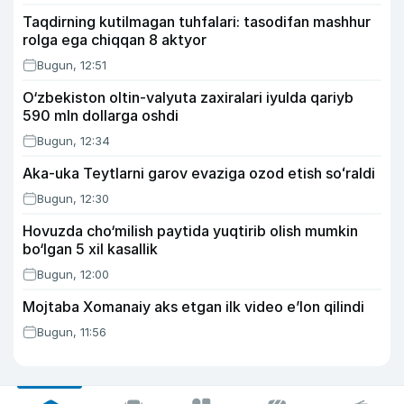
Taqdirning kutilmagan tuhfalari: tasodifan mashhur
rolga ega chiqqan 8 aktyor
Bugun, 12:51
O‘zbekiston oltin-valyuta zaxiralari iyulda qariyb
590 mln dollarga oshdi
Bugun, 12:34
Aka-uka Teytlarni garov evaziga ozod etish soʻraldi
Bugun, 12:30
Hovuzda cho‘milish paytida yuqtirib olish mumkin
bo‘lgan 5 xil kasallik
Bugun, 12:00
Mojtaba Xomanaiy aks etgan ilk video e’lon qilindi
Bugun, 11:56