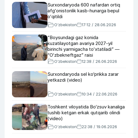
Surxondaryoda 600 nafardan ortiq
afgʻonistonlik kasb-hunarga bepul
oʻqitildi
O‘zbekiston
17:12 / 28.06.2026
“Boysundagi gaz konida
kuzatilayotgan avariya 2027-yil
birinchi yarmigacha toʻxtatiladi” —
“Oʻzbekneftgaz” raisi
O‘zbekiston
12:38 / 26.06.2026
Surxondaryoda sel ko‘prikka zarar
yetkazdi (video)
O‘zbekiston
10:34 / 22.06.2026
Toshkent viloyatida Bo‘zsuv kanaliga
tushib ketgan erkak qutqarib olindi
(video)
O‘zbekiston
22:38 / 19.06.2026