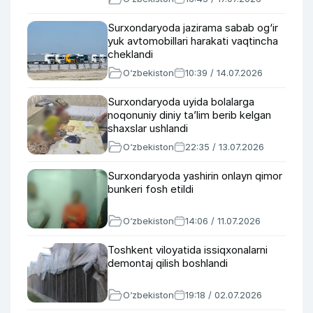
Surxondaryoda jazirama sabab og‘ir
yuk avtomobillari harakati vaqtincha
cheklandi
O‘zbekiston
10:39 / 14.07.2026
Surxondaryoda uyida bolalarga
noqonuniy diniy ta’lim berib kelgan
shaxslar ushlandi
O‘zbekiston
22:35 / 13.07.2026
Surxondaryoda yashirin onlayn qimor
bunkeri fosh etildi
O‘zbekiston
14:06 / 11.07.2026
Toshkent viloyatida issiqxonalarni
demontaj qilish boshlandi
O‘zbekiston
19:18 / 02.07.2026