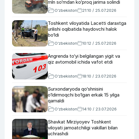
mln so‘mdan ko‘proq jarima solindi
O‘zbekiston
21:10 / 25.07.2026
Toshkent viloyatida Lacetti daraxtga
urilishi oqibatida haydovchi halok
bo‘ldi
O‘zbekiston
10:12 / 25.07.2026
Angrenda to‘yi belgilangan yigit va
qiz avtomobil ichida vafot etdi
O‘zbekiston
18:10 / 23.07.2026
Surxondaryoda qo‘shnisini
o‘ldirmoqchi bo‘lgan erkak 15 yilga
qamaldi
O‘zbekiston
14:10 / 23.07.2026
Shavkat Mirziyoyev Toshkent
viloyati jamoatchiligi vakillari bilan
uchrashdi