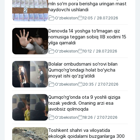
mln so‘m pora berishga uringan mast
haydovchi ushlandi
O‘zbekiston
12:05 / 28.07.2026
Denovda 14 yoshga to‘lmagan qiz
nomusiga teggan sobiq IIB xodimi 15
yilga qamaldi
O‘zbekiston
10:12 / 28.07.2026
Bolalar ombudsmani so‘rovi bilan
Qumqo‘rg‘ondagi holat bo‘yicha
jinoyat ishi qo‘zg‘atildi
O‘zbekiston
20:35 / 27.07.2026
Qumqo‘rg‘onda ota 9 yoshli qiziga
tezak yedirdi. Onaning arzi esa
javobsiz qolmoqda
O‘zbekiston
18:26 / 27.07.2026
Toshkent shahri va viloyatida
ekologik qoidalarni buzganlarga 300