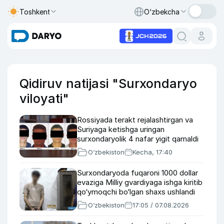
Toshkent
O‘zbekcha
Qidiruv natijasi "Surxondaryo
viloyati"
Rossiyada terakt rejalashtirgan va
Suriyaga ketishga uringan
surxondaryolik 4 nafar yigit qamaldi
O‘zbekiston
Kecha, 17:40
Surxondaryoda fuqaroni 1000 dollar
evaziga Milliy gvardiyaga ishga kiritib
qo‘ymoqchi bo‘lgan shaxs ushlandi
O‘zbekiston
17:05 / 07.08.2026