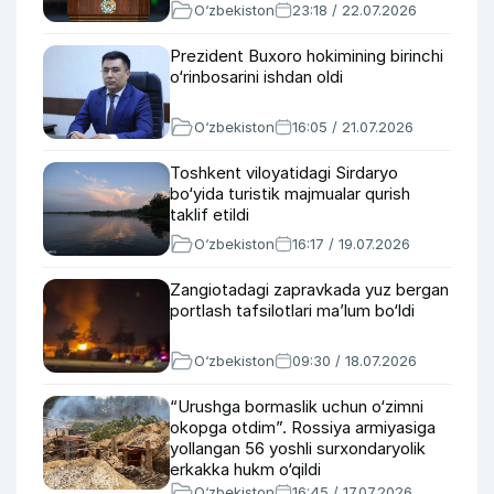
O‘zbekiston
23:18 / 22.07.2026
Prezident Buxoro hokimining birinchi
o‘rinbosarini ishdan oldi
O‘zbekiston
16:05 / 21.07.2026
Toshkent viloyatidagi Sirdaryo
bo‘yida turistik majmualar qurish
taklif etildi
O‘zbekiston
16:17 / 19.07.2026
Zangiotadagi zapravkada yuz bergan
portlash tafsilotlari ma’lum bo‘ldi
O‘zbekiston
09:30 / 18.07.2026
“Urushga bormaslik uchun o‘zimni
okopga otdim”. Rossiya armiyasiga
yollangan 56 yoshli surxondaryolik
erkakka hukm o‘qildi
O‘zbekiston
16:45 / 17.07.2026