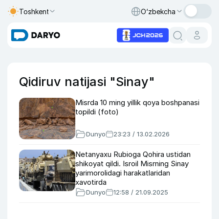
Toshkent
O‘zbekcha
Qidiruv natijasi "Sinay"
Misrda 10 ming yillik qoya boshpanasi
topildi (foto)
Dunyo
23:23 / 13.02.2026
Netanyaxu Rubioga Qohira ustidan
shikoyat qildi. Isroil Misrning Sinay
yarimorolidagi harakatlaridan
xavotirda
Dunyo
12:58 / 21.09.2025