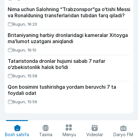
Nima uchun Salohning “Trabzonspor”ga o‘tishi Messi
va Ronalduning transferlaridan tubdan farq qiladi?
Bugun, 16:20
Britaniyaning harbiy dronlaridagi kameralar Xitoyga
ma’lumot uzatgani aniqlandi
Bugun, 16:10
Tataristonda dronlar hujumi sabab 7 nafar
o‘zbekistonlik halok bo‘ldi
Bugun, 15:58
Qon bosimini tushirishga yordam beruvchi 7 ta
foydali odat
Bugun, 15:56
Bosh sahifa
Tasma
Menyu
Videolar
Daryo FM