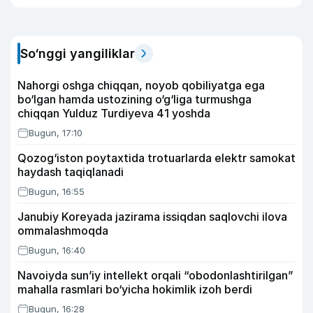
So‘nggi yangiliklar
Nahorgi oshga chiqqan, noyob qobiliyatga ega
bo‘lgan hamda ustozining o‘g‘liga turmushga
chiqqan Yulduz Turdiyeva 41 yoshda
Bugun, 17:10
Qozog‘iston poytaxtida trotuarlarda elektr samokat
haydash taqiqlanadi
Bugun, 16:55
Janubiy Koreyada jazirama issiqdan saqlovchi ilova
ommalashmoqda
Bugun, 16:40
Navoiyda sun’iy intellekt orqali “obodonlashtirilgan”
mahalla rasmlari bo‘yicha hokimlik izoh berdi
Bugun, 16:28