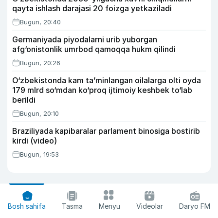
qayta ishlash darajasi 20 foizga yetkaziladi
Bugun, 20:40
Germaniyada piyodalarni urib yuborgan
afg‘onistonlik umrbod qamoqqa hukm qilindi
Bugun, 20:26
O‘zbekistonda kam ta’minlangan oilalarga olti oyda
179 mlrd so‘mdan ko‘proq ijtimoiy keshbek to‘lab
berildi
Bugun, 20:10
Braziliyada kapibaralar parlament binosiga bostirib
kirdi (video)
Bugun, 19:53
Bosh sahifa
Tasma
Menyu
Videolar
Daryo FM