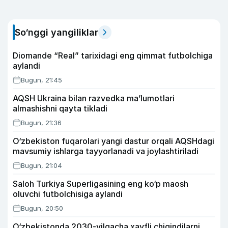
So‘nggi yangiliklar
Diomande “Real” tarixidagi eng qimmat futbolchiga
aylandi
Bugun, 21:45
AQSH Ukraina bilan razvedka ma’lumotlari
almashishni qayta tikladi
Bugun, 21:36
O‘zbekiston fuqarolari yangi dastur orqali AQSHdagi
mavsumiy ishlarga tayyorlanadi va joylashtiriladi
Bugun, 21:04
Saloh Turkiya Superligasining eng ko‘p maosh
oluvchi futbolchisiga aylandi
Bugun, 20:50
O‘zbekistonda 2030-yilgacha xavfli chiqindilarni