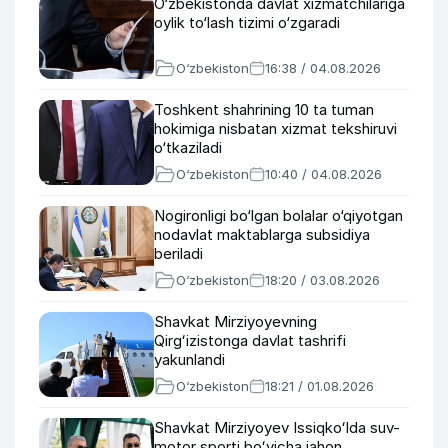
O‘zbekistonda davlat xizmatchilariga
oylik to‘lash tizimi o‘zgaradi
O‘zbekiston
16:38 / 04.08.2026
Toshkent shahrining 10 ta tuman
hokimiga nisbatan xizmat tekshiruvi
o‘tkaziladi
O‘zbekiston
10:40 / 04.08.2026
Nogironligi bo‘lgan bolalar o‘qiyotgan
nodavlat maktablarga subsidiya
beriladi
O‘zbekiston
18:20 / 03.08.2026
Shavkat Mirziyoyevning
Qirgʻizistonga davlat tashrifi
yakunlandi
O‘zbekiston
18:21 / 01.08.2026
Shavkat Mirziyoyev Issiqkoʻlda suv-
motor sporti boʻyicha jahon