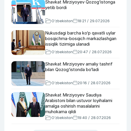
Shavkat Mirziyoyev Qozog‘istonga
yetib bordi
O‘zbekiston
18:21 / 29.07.2026
Nukusdagi barcha ko‘p qavatli uylar
bosqichma-bosqich markazlashgan
issiqlik tizimiga ulanadi
O‘zbekiston
20:47 / 28.07.2026
Shavkat Mirziyoyev amaliy tashrif
bilan Qozog‘istonda bo‘ladi
O‘zbekiston
20:16 / 28.07.2026
Shavkat Mirziyoyev Saudiya
Arabistoni bilan ustuvor loyihalarni
amalga oshirish masalalarini
muhokama qildi
O‘zbekiston
19:40 / 28.07.2026