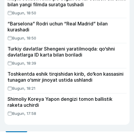
bilan yangi filmda suratga tushadi
Bugun, 18:50
“Barselona” Rodri uchun “Real Madrid” bilan
kurashadi
Bugun, 18:50
Turkiy davlatlar Shengeni yaratilmoqda: qo‘shni
davlatlarga ID karta bilan boriladi
Bugun, 18:39
Toshkentda eshik tirqishidan kirib, do‘kon kassasini
tunagan o‘smir jinoyat ustida ushlandi
Bugun, 18:21
Shimoliy Koreya Yapon dengizi tomon ballistik
raketa uchirdi
Bugun, 17:58