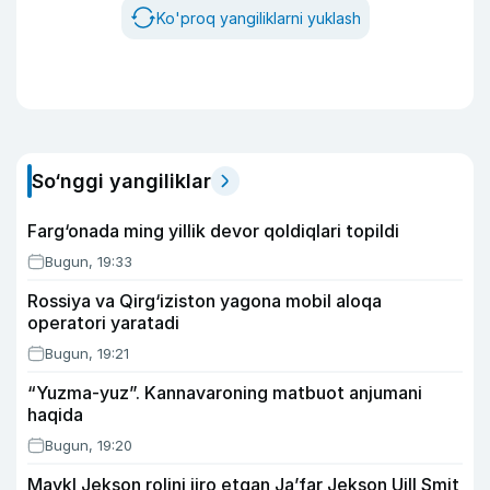
Ko'proq yangiliklarni yuklash
So‘nggi yangiliklar
Farg‘onada ming yillik devor qoldiqlari topildi
Bugun, 19:33
Rossiya va Qirg‘iziston yagona mobil aloqa
operatori yaratadi
Bugun, 19:21
“Yuzma-yuz”. Kannavaroning matbuot anjumani
haqida
Bugun, 19:20
Maykl Jekson rolini ijro etgan Ja’far Jekson Uill Smit