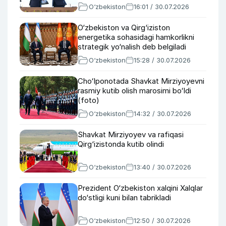
O‘zbekiston
16:01 / 30.07.2026
O‘zbekiston va Qirg‘iziston
energetika sohasidagi hamkorlikni
strategik yo‘nalish deb belgiladi
O‘zbekiston
15:28 / 30.07.2026
Choʻlponotada Shavkat Mirziyoyevni
rasmiy kutib olish marosimi boʻldi
(foto)
O‘zbekiston
14:32 / 30.07.2026
Shavkat Mirziyoyev va rafiqasi
Qirg‘izistonda kutib olindi
O‘zbekiston
13:40 / 30.07.2026
Prezident O‘zbekiston xalqini Xalqlar
do‘stligi kuni bilan tabrikladi
O‘zbekiston
12:50 / 30.07.2026