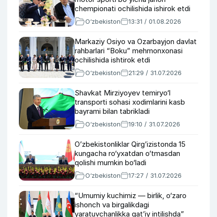
chempionati ochilishida ishirok etdi
O‘zbekiston
13:31 / 01.08.2026
Markaziy Osiyo va Ozarbayjon davlat
rahbarlari “Boku” mehmonxonasi
ochilishida ishtirok etdi
O‘zbekiston
21:29 / 31.07.2026
Shavkat Mirziyoyev temiryo‘l
transporti sohasi xodimlarini kasb
bayrami bilan tabrikladi
O‘zbekiston
19:10 / 31.07.2026
O’zbekistonliklar Qirg’izistonda 15
kungacha ro‘yxatdan o‘tmasdan
qolishi mumkin bo‘ladi
O‘zbekiston
17:27 / 31.07.2026
“Umumiy kuchimiz — birlik, o‘zaro
ishonch va birgalikdagi
yaratuvchanlikka qatʼiy intilishda”