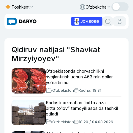
Toshkent
O‘zbekcha
Qidiruv natijasi "Shavkat
Mirzyiyoyev"
Oʻzbekistonda chorvachilikni
rivojlantirish uchun 463 mln dollar
yoʻnaltiriladi
O‘zbekiston
Kecha, 18:31
Kadastr xizmatlari “bitta ariza —
bitta to‘lov” tamoyili asosida tashkil
etiladi
O‘zbekiston
18:20 / 04.08.2026