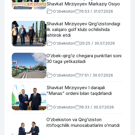
Shavkat Mirziyoyev Markaziy Osiyo
va Ozarbayjon haqida
O‘zbekiston
15:53 / 31.07.2026
Shavkat Mirziyoyev Qirg‘izistondagi
ilk xalqaro golf klubi ochilishida
ishtirok etdi
O‘zbekiston
20:25 / 30.07.2026
O‘zbek-qirg‘iz chegara punktlari soni
30 taga yetkaziladi
O‘zbekiston
17:51 / 30.07.2026
Shavkat Mirziyoyev I darajali
“Manas” ordeni bilan taqdirlandi
O‘zbekiston
16:33 / 30.07.2026
O‘zbekiston va Qirg‘iziston
ittifoqchilik munosabatlarini o‘rnatdi