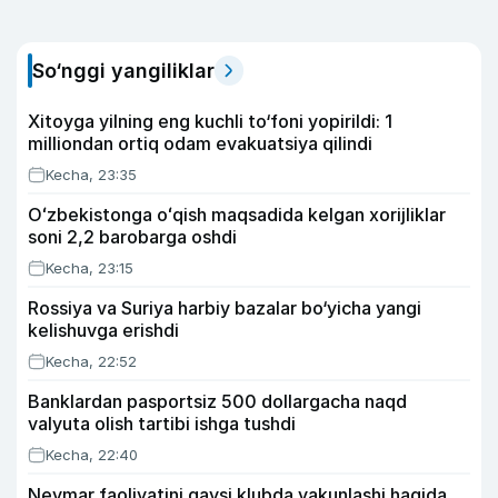
So‘nggi yangiliklar
Xitoyga yilning eng kuchli to‘foni yopirildi: 1
milliondan ortiq odam evakuatsiya qilindi
Kecha, 23:35
Oʻzbekistonga oʻqish maqsadida kelgan xorijliklar
soni 2,2 barobarga oshdi
Kecha, 23:15
Rossiya va Suriya harbiy bazalar bo‘yicha yangi
kelishuvga erishdi
Kecha, 22:52
Banklardan pasportsiz 500 dollargacha naqd
valyuta olish tartibi ishga tushdi
Kecha, 22:40
Neymar faoliyatini qaysi klubda yakunlashi haqida