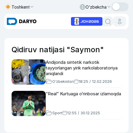
Toshkent
O‘zbekcha
Qidiruv natijasi "Saymon"
Andijonda sintetik narkotik
tayyorlangan yirik narkolaboratoriya
aniqlandi
O‘zbekiston
18:25 / 12.02.2026
“Real” Kurtuaga o‘rinbosar izlamoqda
Sport
12:55 / 30.12.2025