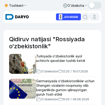
Toshkent
O‘zbekcha
Qidiruv natijasi "Rossiyada
o‘zbekistonlik"
Turkiyada o‘zbekistonlik ayol
uchinchi qavatdan tushib ketdi
O‘zbekiston
12:25 / 19.07.2026
Germaniyada o‘zbekistonliklar uchun
Shengen vizalarini noqonuniy olib
berganlikda gumon qilinayotgan
guruh fosh etildi
O‘zbekiston
15:05 / 06.06.2026