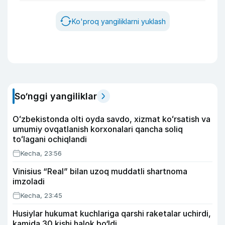
Ko'proq yangiliklarni yuklash
So‘nggi yangiliklar
Oʻzbekistonda olti oyda savdo, xizmat koʻrsatish va
umumiy ovqatlanish korxonalari qancha soliq
toʻlagani ochiqlandi
Kecha, 23:56
Vinisius “Real” bilan uzoq muddatli shartnoma
imzoladi
Kecha, 23:45
Husiylar hukumat kuchlariga qarshi raketalar uchirdi,
kamida 30 kishi halok bo‘ldi