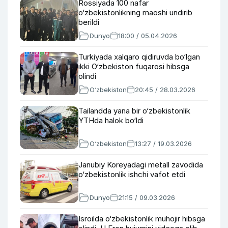
Rossiyada 100 nafar
o‘zbekistonlikning maoshi undirib
berildi
Dunyo
18:00 / 05.04.2026
Turkiyada xalqaro qidiruvda bo‘lgan
ikki O‘zbekiston fuqarosi hibsga
olindi
O‘zbekiston
20:45 / 28.03.2026
Tailandda yana bir o‘zbekistonlik
YTHda halok bo‘ldi
O‘zbekiston
13:27 / 19.03.2026
Janubiy Koreyadagi metall zavodida
o‘zbekistonlik ishchi vafot etdi
Dunyo
21:15 / 09.03.2026
Isroilda o‘zbekistonlik muhojir hibsga