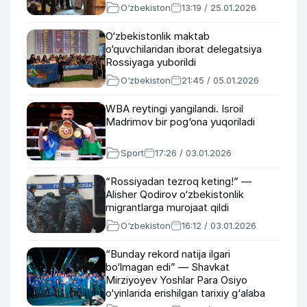
O‘zbekiston
13:19 / 25.01.2026
O‘zbekistonlik maktab
o‘quvchilaridan iborat delegatsiya
Rossiyaga yuborildi
O‘zbekiston
21:45 / 05.01.2026
WBA reytingi yangilandi. Isroil
Madrimov bir pog‘ona yuqoriladi
Sport
17:26 / 03.01.2026
“Rossiyadan tezroq keting!” —
Alisher Qodirov o‘zbekistonlik
migrantlarga murojaat qildi
O‘zbekiston
16:12 / 03.01.2026
“Bunday rekord natija ilgari
bo‘lmagan edi” — Shavkat
Mirziyoyev Yoshlar Para Osiyo
o‘yinlarida erishilgan tarixiy g‘alaba
bilan tabrikladi