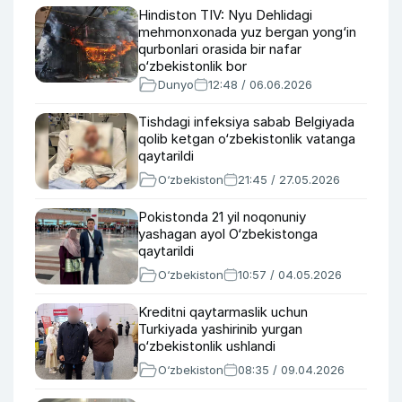
Hindiston TIV: Nyu Dehlidagi
mehmonxonada yuz bergan yong‘in
qurbonlari orasida bir nafar
o‘zbekistonlik bor
Dunyo
12:48 / 06.06.2026
Tishdagi infeksiya sabab Belgiyada
qolib ketgan o‘zbekistonlik vatanga
qaytarildi
O‘zbekiston
21:45 / 27.05.2026
Pokistonda 21 yil noqonuniy
yashagan ayol O‘zbekistonga
qaytarildi
O‘zbekiston
10:57 / 04.05.2026
Kreditni qaytarmaslik uchun
Turkiyada yashirinib yurgan
o‘zbekistonlik ushlandi
O‘zbekiston
08:35 / 09.04.2026