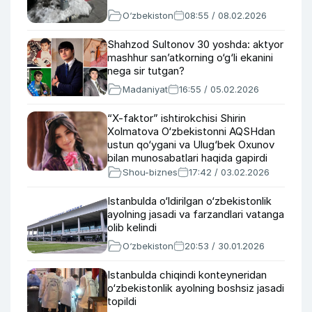
O‘zbekiston
08:55 / 08.02.2026
Shahzod Sultonov 30 yoshda: aktyor
mashhur san’atkorning o‘g‘li ekanini
nega sir tutgan?
Madaniyat
16:55 / 05.02.2026
“X-faktor” ishtirokchisi Shirin
Xolmatova O‘zbekistonni AQSHdan
ustun qo‘ygani va Ulug‘bek Oxunov
bilan munosabatlari haqida gapirdi
Shou-biznes
17:42 / 03.02.2026
Istanbulda o‘ldirilgan o‘zbekistonlik
ayolning jasadi va farzandlari vatanga
olib kelindi
O‘zbekiston
20:53 / 30.01.2026
Istanbulda chiqindi konteyneridan
o‘zbekistonlik ayolning boshsiz jasadi
topildi