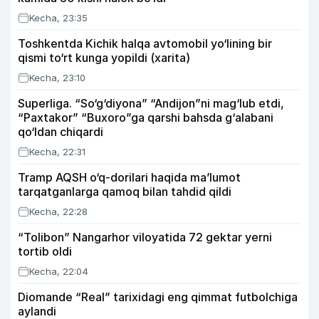
Kecha, 23:35
Toshkentda Kichik halqa avtomobil yo‘lining bir
qismi to‘rt kunga yopildi (xarita)
Kecha, 23:10
Superliga. “So‘g‘diyona” “Andijon”ni mag‘lub etdi,
“Paxtakor” “Buxoro”ga qarshi bahsda g‘alabani
qo‘ldan chiqardi
Kecha, 22:31
Tramp AQSH o‘q-dorilari haqida ma’lumot
tarqatganlarga qamoq bilan tahdid qildi
Kecha, 22:28
“Tolibon” Nangarhor viloyatida 72 gektar yerni
tortib oldi
Kecha, 22:04
Diomande “Real” tarixidagi eng qimmat futbolchiga
aylandi