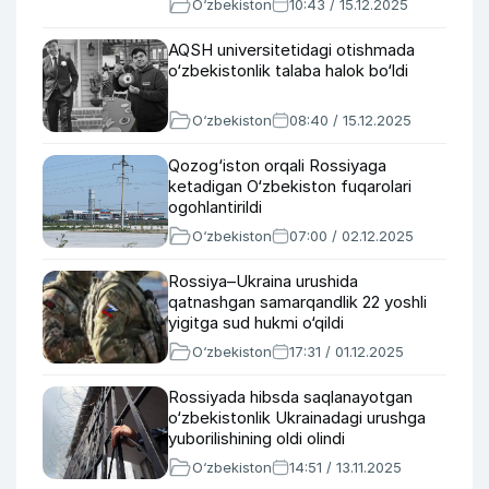
O‘zbekiston
10:43 / 15.12.2025
AQSH universitetidagi otishmada
o‘zbekistonlik talaba halok bo‘ldi
O‘zbekiston
08:40 / 15.12.2025
Qozog‘iston orqali Rossiyaga
ketadigan O‘zbekiston fuqarolari
ogohlantirildi
O‘zbekiston
07:00 / 02.12.2025
Rossiya–Ukraina urushida
qatnashgan samarqandlik 22 yoshli
yigitga sud hukmi o‘qildi
O‘zbekiston
17:31 / 01.12.2025
Rossiyada hibsda saqlanayotgan
o‘zbekistonlik Ukrainadagi urushga
yuborilishining oldi olindi
O‘zbekiston
14:51 / 13.11.2025