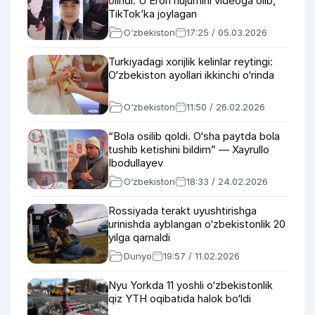
olindi. U Eron hujumini videoga olib,
TikTok’ka joylagan
O‘zbekiston
17:25 / 05.03.2026
Turkiyadagi xorijlik kelinlar reytingi:
O‘zbekiston ayollari ikkinchi o‘rinda
O‘zbekiston
11:50 / 26.02.2026
“Bola osilib qoldi. O‘sha paytda bola
tushib ketishini bildim” — Xayrullo
Ibodullayev
O‘zbekiston
18:33 / 24.02.2026
Rossiyada terakt uyushtirishga
urinishda ayblangan o‘zbekistonlik 20
yilga qamaldi
Dunyo
19:57 / 11.02.2026
Nyu Yorkda 11 yoshli o‘zbekistonlik
qiz YTH oqibatida halok bo‘ldi