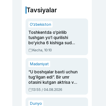
Tavsiyalar
O‘zbekiston
Toshkentda o‘pirilib
tushgan yo‘l qurilishi
bo‘yicha 6 kishiga sud
hukmi o‘qildi
Kecha, 10:10
Madaniyat
“U boshqalar baxti uchun
tug‘ilgan edi”. Bir umr
otasini kutgan aktrisa va
dublyaj ustasi Rimma
13:55 / 04.08.2026
Ahmedovaning
sinovlarga to‘la hayoti
Dunyo