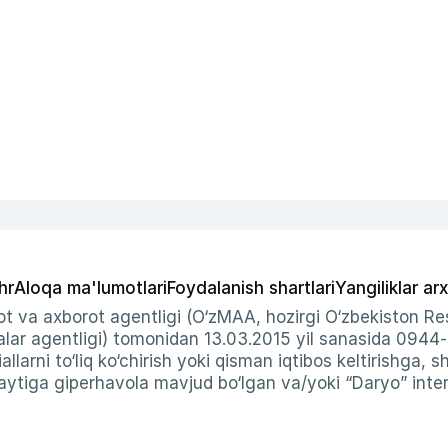
hr
Aloqa ma'lumotlari
Foydalanish shartlari
Yangiliklar arx
t va axborot agentligi (O‘zMAA, hozirgi O‘zbekiston Res
ar agentligi) tomonidan 13.03.2015 yil sanasida 0944
allarni to‘liq ko‘chirish yoki qisman iqtibos keltirishga, 
ytiga giperhavola mavjud bo‘lgan va/yoki “Daryo” intern