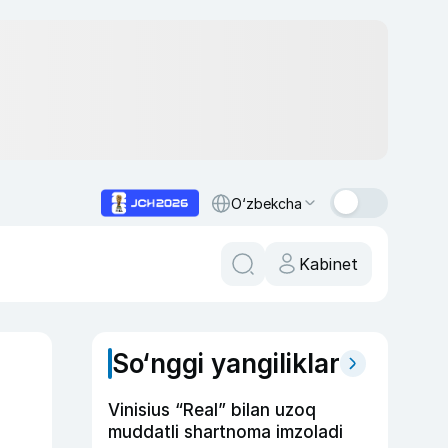
O‘zbekcha
Kabinet
So‘nggi yangiliklar
Vinisius “Real” bilan uzoq
muddatli shartnoma imzoladi