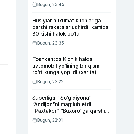
Bugun, 23:45
Husiylar hukumat kuchlariga
qarshi raketalar uchirdi, kamida
30 kishi halok bo‘ldi
Bugun, 23:35
Toshkentda Kichik halqa
avtomobil yo‘lining bir qismi
to‘rt kunga yopildi (xarita)
Bugun, 23:22
Superliga. “So‘g‘diyona”
“Andijon”ni mag‘lub etdi,
“Paxtakor” “Buxoro”ga qarshi
bahsda g‘alabani qo‘ldan
Bugun, 22:31
chiqardi