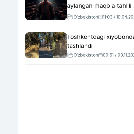
aylangan maqola tahlili
O‘zbekiston
11:03 / 10.04.2
Toshkentdagi xiyobonda
tashlandi
O‘zbekiston
09:51 / 03.11.2