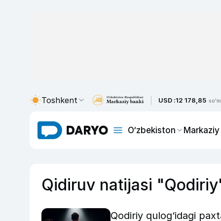
Toshkent
USD :
12 178,85
so'm
O‘zbekiston
Markaziy
Qidiruv natijasi "Qodiriy
Qodiriy qulog‘idagi paxt