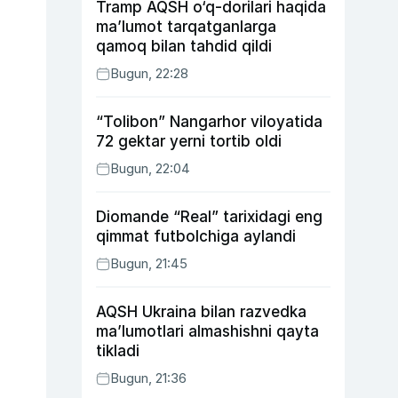
Tramp AQSH o‘q-dorilari haqida
ma’lumot tarqatganlarga
qamoq bilan tahdid qildi
Bugun, 22:28
“Tolibon” Nangarhor viloyatida
72 gektar yerni tortib oldi
Bugun, 22:04
Diomande “Real” tarixidagi eng
qimmat futbolchiga aylandi
Bugun, 21:45
AQSH Ukraina bilan razvedka
ma’lumotlari almashishni qayta
tikladi
Bugun, 21:36