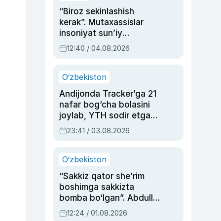
“Biroz sekinlashish
kerak”. Mutaxassislar
insoniyat sun’iy
intellektni boshqara
12:40 / 04.08.2026
olmay qolishidan xavotir
bildirdi
O‘zbekiston
Andijonda Tracker’ga 21
nafar bog‘cha bolasini
joylab, YTH sodir etgan
ayolga sud hukmi o‘qildi
23:41 / 03.08.2026
O‘zbekiston
“Sakkiz qator she’rim
boshimga sakkizta
bomba bo‘lgan”. Abdulla
Oripovni siyosiy
12:24 / 01.08.2026
ayblovlardan asrab