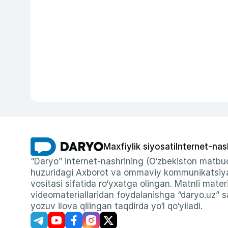
Maxfiylik siyosati
Internet-nas
“Daryo” internet-nashrining (O‘zbekiston matbuo
huzuridagi Axborot va ommaviy kommunikatsiyal
vositasi sifatida ro‘yxatga olingan. Matnli materi
videomateriallaridan foydalanishga “daryo.uz” sa
yozuv ilova qilingan taqdirda yo‘l qo‘yiladi.