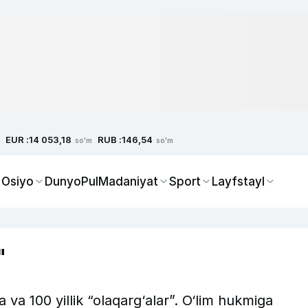
EUR :
RUB :
14 053,18
146,54
so'm
so'm
 Osiyo
Dunyo
Pul
Madaniyat
Sport
Layfstayl
"
a va 100 yillik “olaqarg‘alar”. O‘lim hukmiga