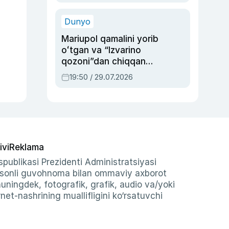
qolgan voqea
Dunyo
Mariupol qamalini yorib
oʻtgan va “Izvarino
qozoni”dan chiqqan
qahramon — Ukraina
19:50 / 29.07.2026
armiyasi bosh
qoʻmondoni Drapatiy
haqida
ivi
Reklama
publikasi Prezidenti Administratsiyasi
-sonli guvohnoma bilan ommaviy axborot
shuningdek, fotografik, grafik, audio va/yoki
et-nashrining muallifligini ko‘rsatuvchi