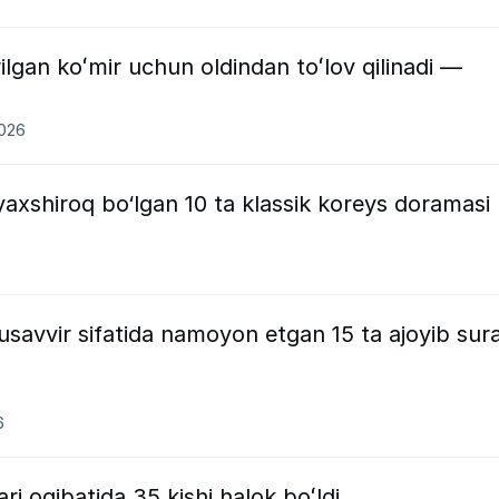
rilgan koʻmir uchun oldindan toʻlov qilinadi —
2026
axshiroq bo‘lgan 10 ta klassik koreys doramasi
musavvir sifatida namoyon etgan 15 ta ajoyib sur
6
i oqibatida 35 kishi halok boʻldi