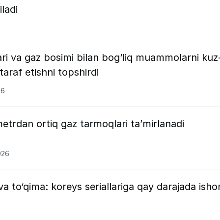
ladi
lari va gaz bosimi bilan bog‘liq muammolarni kuz
raf etishni topshirdi
26
etrdan ortiq gaz tarmoqlari ta’mirlanadi
026
a to‘qima: koreys seriallariga qay darajada isho