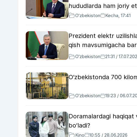
hududlarda ham joriy eti
O‘zbekiston
Kecha, 17:41
Prezident elektr uzilish
qish mavsumigacha barta
O‘zbekiston
21:31 / 17.07.20
O‘zbekistonda 700 kilom
O‘zbekiston
19:23 / 06.07.2
Doramalardagi haqiqat v
bo‘ladi?
Kino
10:55 / 28.06.2026