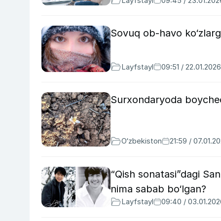
Layfstayl
09:45 / 23.01.202
Sovuq ob-havo ko‘zlarga
Layfstayl
09:51 / 22.01.2026
Surxondaryoda boychec
O‘zbekiston
21:59 / 07.01.2
“Qish sonatasi”dagi San
nima sabab bo‘lgan?
Layfstayl
09:40 / 03.01.202