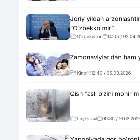
Joriy yildan arzonlashti
“Oʻzbekkoʻmir”
O‘zbekiston
14:05 / 02.04.
Zamonaviylaridan ham y
Kino
12:40 / 05.03.2026
Qish fasli o‘zini mohir 
Layfstayl
09:30 / 16.02.202
Yaponiyada qor boʻronlar