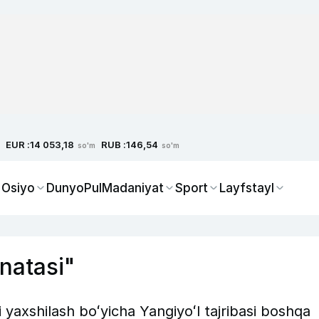
EUR :
RUB :
14 053,18
146,54
so'm
so'm
 Osiyo
Dunyo
Pul
Madaniyat
Sport
Layfstayl
onatasi"
i yaxshilash boʻyicha Yangiyoʻl tajribasi boshqa