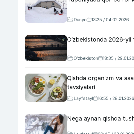
Dunyo
13:25 / 04.02.2026
O‘zbekistonda 2026-yil 
O‘zbekiston
18:35 / 29.01.2
Qishda organizm va asab
tavsiyalari
Layfstayl
16:55 / 28.01.202
Nega aynan qishda tush