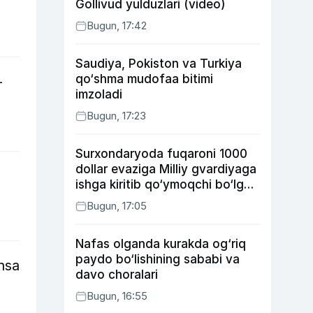
Gollivud yulduzlari (video)
Bugun, 17:42
Saudiya, Pokiston va Turkiya
qo‘shma mudofaa bitimi
-
imzoladi
Bugun, 17:23
Surxondaryoda fuqaroni 1000
dollar evaziga Milliy gvardiyaga
ishga kiritib qo‘ymoqchi bo‘lgan
shaxs ushlandi
Bugun, 17:05
Nafas olganda kurakda og‘riq
paydo bo‘lishining sababi va
nsa
davo choralari
Bugun, 16:55