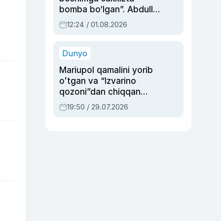
bomba bo‘lgan”. Abdulla
Oripovni siyosiy
12:24 / 01.08.2026
ayblovlardan asrab
qolgan voqea
Dunyo
Mariupol qamalini yorib
oʻtgan va “Izvarino
qozoni”dan chiqqan
qahramon — Ukraina
19:50 / 29.07.2026
armiyasi bosh
qoʻmondoni Drapatiy
haqida