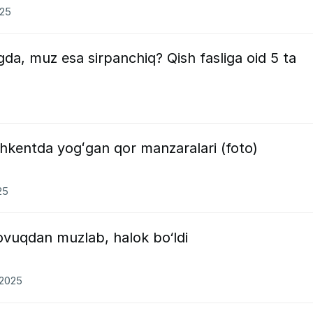
025
a, muz esa sirpanchiq? Qish fasliga oid 5 ta
oshkentda yogʻgan qor manzaralari (foto)
25
ovuqdan muzlab, halok bo‘ldi
2.2025