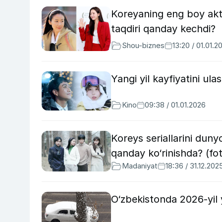
Koreyaning eng boy aktr
taqdiri qanday kechdi?
Shou-biznes
13:20 / 01.01.2
Yangi yil kayfiyatini ula
Kino
09:38 / 01.01.2026
Koreys seriallarini duny
qanday ko‘rinishda? (fo
Madaniyat
18:36 / 31.12.202
O‘zbekistonda 2026-yil