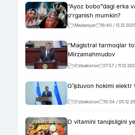
“Ayoz bobo”dagi erka 
o‘rganish mumkin?
Madaniyat
16:40 / 12.12.202
“Magistral tarmoqlar to
Mirzamahmudov
O‘zbekiston
17:57 / 11.12.20
Gʻijduvon hokimi elektr 
O‘zbekiston
15:34 / 05.12.2
D vitamini tanqisligini