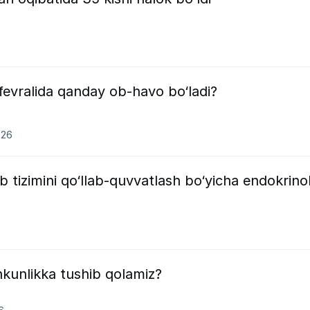
fevralida qanday ob-havo bo‘ladi?
026
 tizimini qo‘llab-quvvatlash bo‘yicha endokrino
6
kunlikka tushib qolamiz?