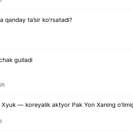
6
 qanday ta’sir ko‘rsatadi?
hak gulladi
026
 Xyuk — koreyalik aktyor Pak Yon Xaning o‘limi
6