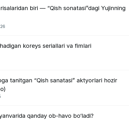
isalaridan biri — “Qish sonatasi”dagi Yujinning
026
shadigan koreys seriallari va fimlari
oga tanitgan “Qish sanatasi” aktyorlari hozir
to)
5
 yanvarida qanday ob-havo bo‘ladi?