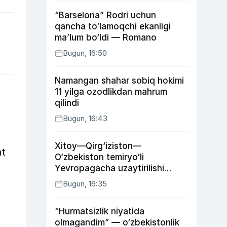
“Barselona” Rodri uchun
qancha to‘lamoqchi ekanligi
ma’lum bo‘ldi — Romano
Bugun, 16:50
Namangan shahar sobiq hokimi
11 yilga ozodlikdan mahrum
qilindi
Bugun, 16:43
Xitoy—Qirg‘iziston—
at
O‘zbekiston temiryo‘li
Yevropagacha uzaytirilishi
mumkin
Bugun, 16:35
“Hurmatsizlik niyatida
olmagandim” — o‘zbekistonlik