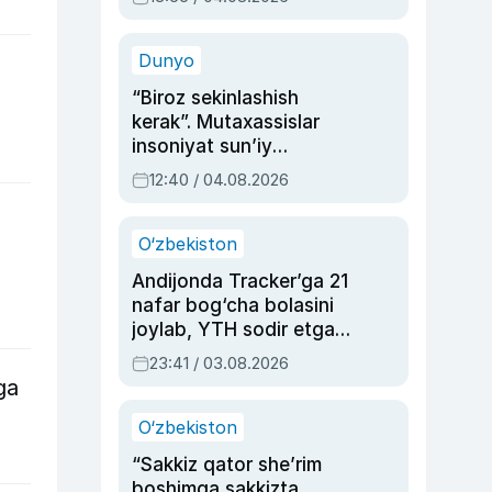
Ahmedovaning
sinovlarga to‘la hayoti
Dunyo
“Biroz sekinlashish
kerak”. Mutaxassislar
insoniyat sun’iy
intellektni boshqara
12:40 / 04.08.2026
olmay qolishidan xavotir
bildirdi
O‘zbekiston
Andijonda Tracker’ga 21
nafar bog‘cha bolasini
joylab, YTH sodir etgan
ayolga sud hukmi o‘qildi
23:41 / 03.08.2026
ga
O‘zbekiston
“Sakkiz qator she’rim
boshimga sakkizta