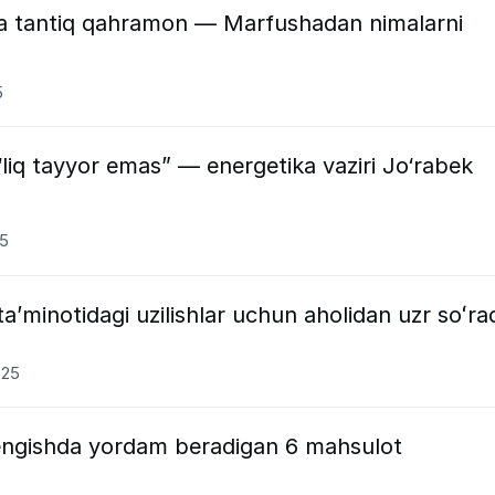
va tantiq qahramon — Marfushadan nimalarni
5
‘liq tayyor emas” — energetika vaziri Jo‘rabek
25
ta’minotidagi uzilishlar uchun aholidan uzr soʻra
025
 yengishda yordam beradigan 6 mahsulot