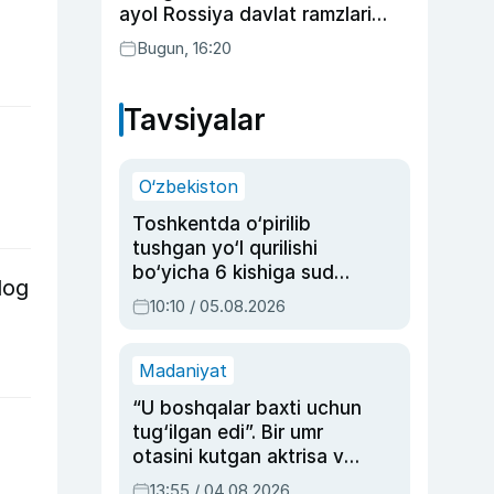
ayol Rossiya davlat ramzlari
tushirilgan poyandoz haqida
Bugun, 16:20
Tavsiyalar
O‘zbekiston
Toshkentda o‘pirilib
tushgan yo‘l qurilishi
bo‘yicha 6 kishiga sud
log
hukmi o‘qildi
10:10 / 05.08.2026
Madaniyat
“U boshqalar baxti uchun
tug‘ilgan edi”. Bir umr
otasini kutgan aktrisa va
dublyaj ustasi Rimma
13:55 / 04.08.2026