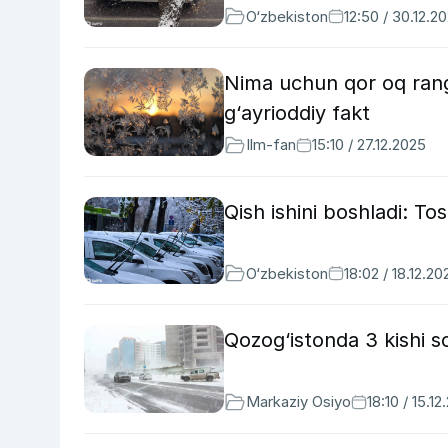
O‘zbekiston
12:50 / 30.12.2
Nima uchun qor oq rangd
g‘ayrioddiy fakt
Ilm-fan
15:10 / 27.12.2025
Qish ishini boshladi: T
O‘zbekiston
18:02 / 18.12.20
Qozog‘istonda 3 kishi s
Markaziy Osiyo
18:10 / 15.1