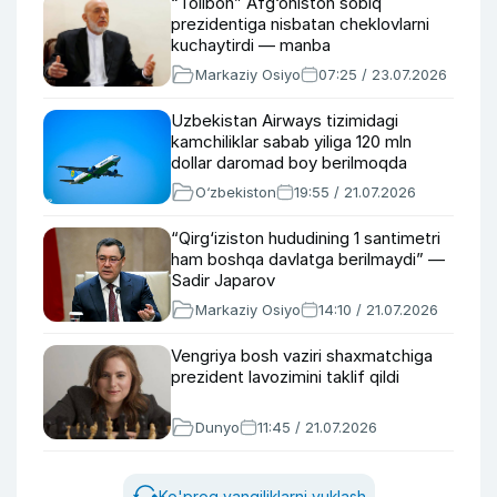
“Tolibon” Afg‘oniston sobiq
prezidentiga nisbatan cheklovlarni
kuchaytirdi — manba
Markaziy Osiyo
07:25 / 23.07.2026
Uzbekistan Airways tizimidagi
kamchiliklar sabab yiliga 120 mln
dollar daromad boy berilmoqda
O‘zbekiston
19:55 / 21.07.2026
“Qirg‘iziston hududining 1 santimetri
ham boshqa davlatga berilmaydi” —
Sadir Japarov
Markaziy Osiyo
14:10 / 21.07.2026
Vengriya bosh vaziri shaxmatchiga
prezident lavozimini taklif qildi
Dunyo
11:45 / 21.07.2026
Ko'proq yangiliklarni yuklash