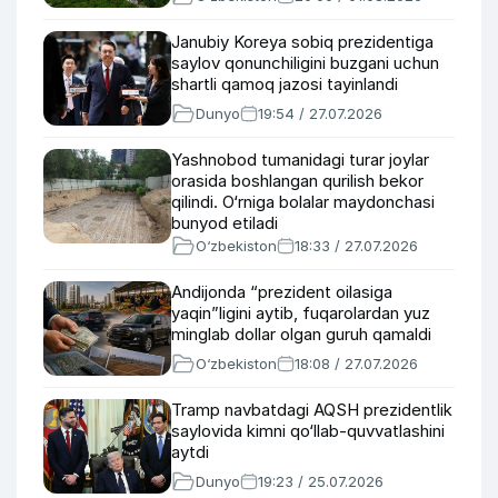
Janubiy Koreya sobiq prezidentiga
saylov qonunchiligini buzgani uchun
shartli qamoq jazosi tayinlandi
Dunyo
19:54 / 27.07.2026
Yashnobod tumanidagi turar joylar
orasida boshlangan qurilish bekor
qilindi. O‘rniga bolalar maydonchasi
bunyod etiladi
O‘zbekiston
18:33 / 27.07.2026
Andijonda “prezident oilasiga
yaqin”ligini aytib, fuqarolardan yuz
minglab dollar olgan guruh qamaldi
O‘zbekiston
18:08 / 27.07.2026
Tramp navbatdagi AQSH prezidentlik
saylovida kimni qo‘llab-quvvatlashini
aytdi
Dunyo
19:23 / 25.07.2026