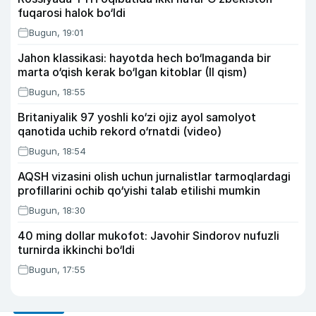
fuqarosi halok bo‘ldi
Bugun, 19:01
Jahon klassikasi: hayotda hech bo‘lmaganda bir
marta o‘qish kerak bo‘lgan kitoblar (II qism)
Bugun, 18:55
Britaniyalik 97 yoshli ko‘zi ojiz ayol samolyot
qanotida uchib rekord o‘rnatdi (video)
Bugun, 18:54
AQSH vizasini olish uchun jurnalistlar tarmoqlardagi
profillarini ochib qo‘yishi talab etilishi mumkin
Bugun, 18:30
40 ming dollar mukofot: Javohir Sindorov nufuzli
turnirda ikkinchi bo‘ldi
Bugun, 17:55