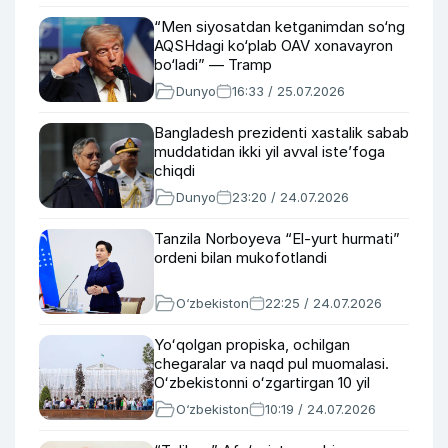
“Men siyosatdan ketganimdan so‘ng
AQSHdagi ko‘plab OAV xonavayron
bo‘ladi” — Tramp
Dunyo
16:33 / 25.07.2026
Bangladesh prezidenti xastalik sabab
muddatidan ikki yil avval iste’foga
chiqdi
Dunyo
23:20 / 24.07.2026
Tanzila Norboyeva “El-yurt hurmati”
ordeni bilan mukofotlandi
O‘zbekiston
22:25 / 24.07.2026
Yoʻqolgan propiska, ochilgan
chegaralar va naqd pul muomalasi.
Oʻzbekistonni oʻzgartirgan 10 yil
O‘zbekiston
10:19 / 24.07.2026