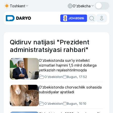
Toshkent
O‘zbekcha
Qidiruv natijasi "Prezident
administratsiyasi rahbari"
Oʻzbekistonda sunʼiy intellekt
xizmatlari hajmini 1,5 mlrd dollarga
yetkazish rejalashtirilmoqda
O‘zbekiston
Bugun, 17:52
O‘zbekistonda chorvachilik sohasida
subsidiyalar ajratiladi
O‘zbekiston
Bugun, 10:10