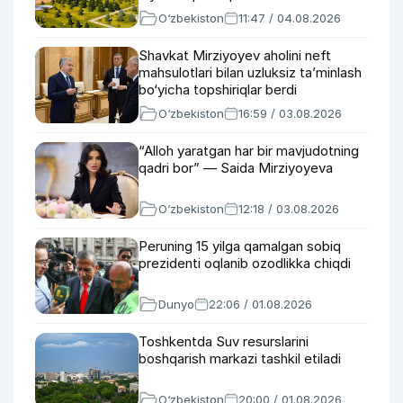
O‘zbekiston
11:47 / 04.08.2026
Shavkat Mirziyoyev aholini neft
mahsulotlari bilan uzluksiz ta’minlash
bo‘yicha topshiriqlar berdi
O‘zbekiston
16:59 / 03.08.2026
“Alloh yaratgan har bir mavjudotning
qadri bor” — Saida Mirziyoyeva
O‘zbekiston
12:18 / 03.08.2026
Peruning 15 yilga qamalgan sobiq
prezidenti oqlanib ozodlikka chiqdi
Dunyo
22:06 / 01.08.2026
Toshkentda Suv resurslarini
boshqarish markazi tashkil etiladi
O‘zbekiston
20:00 / 01.08.2026