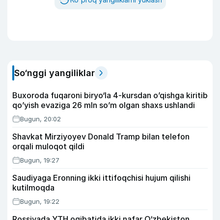
So‘nggi yangiliklar
Buxoroda fuqaroni biryo‘la 4-kursdan o’qishga kiritib
qo’yish evaziga 26 mln so’m olgan shaxs ushlandi
Bugun, 20:02
Shavkat Mirziyoyev Donald Tramp bilan telefon
orqali muloqot qildi
Bugun, 19:27
Saudiyaga Eronning ikki ittifoqchisi hujum qilishi
kutilmoqda
Bugun, 19:22
Rossiyada YTH oqibatida ikki nafar O‘zbekiston