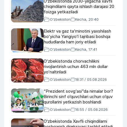
O‘zbekistonda 2030-yilgacha xavfli
chiqindilarni qayta ishlash darajasi 20
foizga yetkaziladi
O‘zbekiston
Kecha, 20:40
Elektr va gaz taʼminotini yaxshilash
boʻyicha Yangiyoʻl tajribasi boshqa
hududlarda ham joriy etiladi
O‘zbekiston
Kecha, 17:41
Oʻzbekistonda chorvachilikni
rivojlantirish uchun 463 mln dollar
yoʻnaltiriladi
O‘zbekiston
18:31 / 05.08.2026
“Prezident sovg‘asi”da nimalar bor?
Birinchi sinf o‘quvchilari uchun o‘quv
qurollarini yetkazish boshlandi
O‘zbekiston
16:55 / 05.08.2026
O‘zbekistonda Xavfli chiqindilarni
boshqarish direksiyasi tashkil etiladi