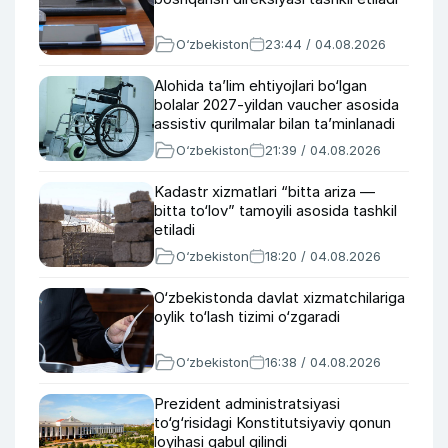
O‘zbekiston
23:44 / 04.08.2026
Alohida ta’lim ehtiyojlari bo‘lgan
bolalar 2027-yildan vaucher asosida
assistiv qurilmalar bilan ta’minlanadi
O‘zbekiston
21:39 / 04.08.2026
Kadastr xizmatlari “bitta ariza —
bitta to‘lov” tamoyili asosida tashkil
etiladi
O‘zbekiston
18:20 / 04.08.2026
O‘zbekistonda davlat xizmatchilariga
oylik to‘lash tizimi o‘zgaradi
O‘zbekiston
16:38 / 04.08.2026
Prezident administratsiyasi
to‘g‘risidagi Konstitutsiyaviy qonun
loyihasi qabul qilindi