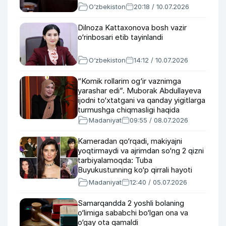
O‘zbekiston
20:18 / 10.07.2026
Dilnoza Kattaxonova bosh vazir
o‘rinbosari etib tayinlandi
O‘zbekiston
14:12 / 10.07.2026
“Komik rollarim og‘ir vaznimga
yarashar edi”. Muborak Abdullayeva
ijodni to‘xtatgani va qanday yigitlarga
turmushga chiqmasligi haqida
Madaniyat
09:55 / 08.07.2026
Kameradan qo‘rqadi, makiyajni
yoqtirmaydi va ajrimdan so‘ng 2 qizni
tarbiyalamoqda: Tuba
Buyukustunning ko‘p qirrali hayoti
haqida
Madaniyat
12:40 / 05.07.2026
Samarqandda 2 yoshli bolaning
o‘limiga sababchi bo‘lgan ona va
o‘gay ota qamaldi