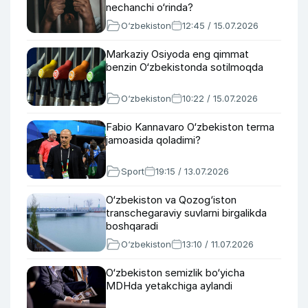
nechanchi o‘rinda?
O‘zbekiston
12:45 / 15.07.2026
Markaziy Osiyoda eng qimmat
benzin O‘zbekistonda sotilmoqda
O‘zbekiston
10:22 / 15.07.2026
Fabio Kannavaro O‘zbekiston terma
jamoasida qoladimi?
Sport
19:15 / 13.07.2026
O‘zbekiston va Qozog‘iston
transchegaraviy suvlarni birgalikda
boshqaradi
O‘zbekiston
13:10 / 11.07.2026
O‘zbekiston semizlik bo‘yicha
MDHda yetakchiga aylandi