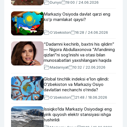
Dunyo
19:00 / 24.06.2026
Markaziy Osiyoda davlat qarzi eng
koʻp mamlakat qaysi?
O‘zbekiston
16:28 / 24.06.2026
“Dadamni kechirib, baxtni his qildim”
— Nigora Abdullaxonova “Afandining
qizlari”ni sog‘inishi va otasi bilan
munosabatlari yaxshilangani haqida
gapirdi
Madaniyat
10:32 / 22.06.2026
Global tinchlik indeksi e’lon qilindi:
O‘zbekiston va Markaziy Osiyo
davlatlari nechanchi o‘rinda?
O‘zbekiston
21:48 / 18.06.2026
Issiqko‘lda Markaziy Osiyodagi eng
yirik quyosh elektr stansiyasi ishga
tushirildi