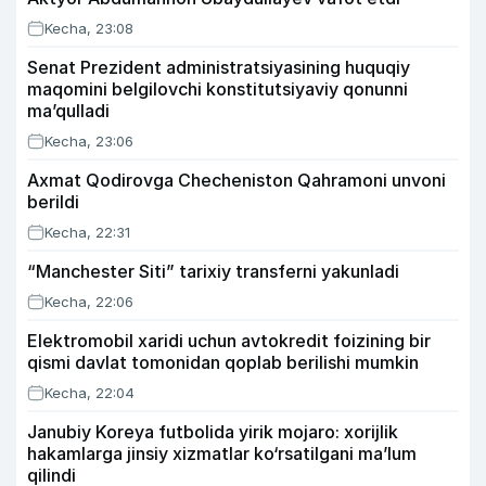
Kecha, 23:08
Senat Prezident administratsiyasining huquqiy
maqomini belgilovchi konstitutsiyaviy qonunni
ma’qulladi
Kecha, 23:06
Axmat Qodirovga Checheniston Qahramoni unvoni
berildi
Kecha, 22:31
“Manchester Siti” tarixiy transferni yakunladi
Kecha, 22:06
Elektromobil xaridi uchun avtokredit foizining bir
qismi davlat tomonidan qoplab berilishi mumkin
Kecha, 22:04
Janubiy Koreya futbolida yirik mojaro: xorijlik
hakamlarga jinsiy xizmatlar ko‘rsatilgani ma’lum
qilindi