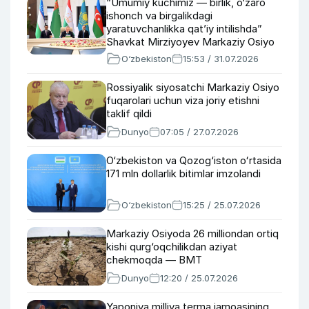
“Umumiy kuchimiz — birlik, o‘zaro
ishonch va birgalikdagi
yaratuvchanlikka qatʼiy intilishda”
Shavkat Mirziyoyev Markaziy Osiyo
va Ozarbayjon haqida
O‘zbekiston
15:53 / 31.07.2026
Rossiyalik siyosatchi Markaziy Osiyo
fuqarolari uchun viza joriy etishni
taklif qildi
Dunyo
07:05 / 27.07.2026
O‘zbekiston va Qozog‘iston oʻrtasida
171 mln dollarlik bitimlar imzolandi
O‘zbekiston
15:25 / 25.07.2026
Markaziy Osiyoda 26 milliondan ortiq
kishi qurg‘oqchilikdan aziyat
chekmoqda — BMT
Dunyo
12:20 / 25.07.2026
Yaponiya milliya terma jamoasining