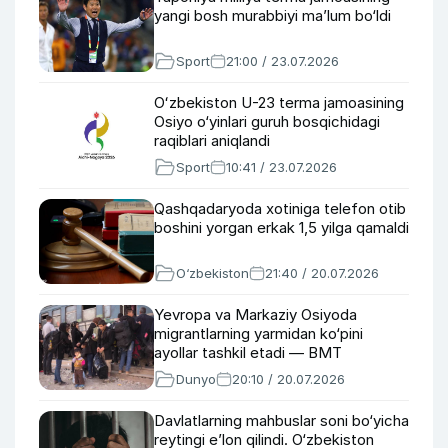
yangi bosh murabbiyi ma’lum bo‘ldi
Sport
21:00 / 23.07.2026
Oʻzbekiston U-23 terma jamoasining
Osiyo o‘yinlari guruh bosqichidagi
raqiblari aniqlandi
Sport
10:41 / 23.07.2026
Qashqadaryoda xotiniga telefon otib
boshini yorgan erkak 1,5 yilga qamaldi
O‘zbekiston
21:40 / 20.07.2026
Yevropa va Markaziy Osiyoda
migrantlarning yarmidan ko‘pini
ayollar tashkil etadi — BMT
Dunyo
20:10 / 20.07.2026
Davlatlarning mahbuslar soni bo‘yicha
reytingi e’lon qilindi. O‘zbekiston