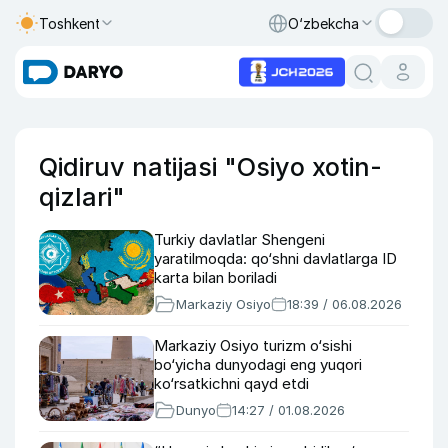
Toshkent
O‘zbekcha
Qidiruv natijasi "Osiyo xotin-
qizlari"
Turkiy davlatlar Shengeni
yaratilmoqda: qo‘shni davlatlarga ID
karta bilan boriladi
Markaziy Osiyo
18:39 / 06.08.2026
Markaziy Osiyo turizm o‘sishi
bo‘yicha dunyodagi eng yuqori
ko‘rsatkichni qayd etdi
Dunyo
14:27 / 01.08.2026