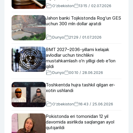
O‘zbekiston
13:15 / 02.07.2026
Jahon banki Tojikistonda Rog‘un GES
uchun 300 mln dollar ajratdi
Dunyo
21:29 / 01.07.2026
BMT 2027–2036-yillarni kelajak
avlodlar uchun tinchlikni
mustahkamlash o‘n yilligi deb e’lon
qildi
Dunyo
00:10 / 28.06.2026
Toshkentda hujra tashkil qilgan er-
xotin ushlandi
O‘zbekiston
16:43 / 25.06.2026
Pokistonda eri tomonidan 12 yil
davomida asirlikda saqlangan ayol
qutqarildi