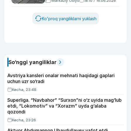
Markaziy Osiyo
18:10 / 16.06.2026
Ko'proq yangiliklarni yuklash
So‘nggi yangiliklar
Avstriya kansleri onalar mehnati haqidagi gaplari
uchun uzr so‘radi
Kecha, 23:48
Superliga. “Navbahor” “Surxon”ni o‘z uyida mag‘lub
etdi, “Lokomotiv” va “Xorazm” uyda g‘alaba
qozondi
Kecha, 23:26
Aktyor Abdu­mannon Ubaydullayev vafot etdi