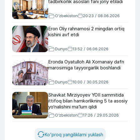
tadbirkorlik asoslari fani joriy etiladi
O‘zbekiston
20:23 / 08.06.2026
Eron Oliy rahnamosi 2 mingdan ortiq
kishini avf etdi
Dunyo
13:52 / 06.06.2026
Eronda Oyatulloh Ali Xomanaiy dafn
marosimiga tayyorgarlik boshlandi
Dunyo
10:00 / 30.05.2026
Shavkat Mirziyoyev YOII sammitida
ittifoq bilan hamkorlikning 5 ta asosiy
yo‘nalishini ma’lum qildi
O‘zbekiston
17:26 / 29.05.2026
Ko'proq yangiliklarni yuklash