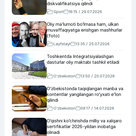
diskvalifikatsiya qilindi
Sport
16:15 / 29.07.2026
Oliy ma’lumoti bo‘lmasa ham, ulkan
muvaffaqiyatga erishgan mashhurlar
(foto)
Layfstayl
13:35 / 25.07.2026
Toshkentda Integratsiyalashgan
dasturlar oliy maktabi tashkil etiladi
O‘zbekiston
13:50 / 20.07.2026
O‘zbekistonda taqiqlangan manba va
kontentlar yangilangan ro‘yxati e’lon
qilindi
O‘zbekiston
09:17 / 14.07.2026
O‘qishni ko‘chirishda milliy va xalqaro
sertifikatlar 2026-yildan inobatga
olinadi