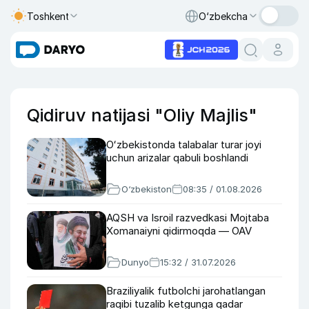
Toshkent
O‘zbekcha
Qidiruv natijasi "Oliy Majlis"
Oʻzbekistonda talabalar turar joyi
uchun arizalar qabuli boshlandi
O‘zbekiston
08:35 / 01.08.2026
AQSH va Isroil razvedkasi Mojtaba
Xomanaiyni qidirmoqda — OAV
Dunyo
15:32 / 31.07.2026
Braziliyalik futbolchi jarohatlangan
raqibi tuzalib ketgunga qadar