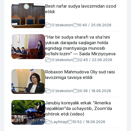
Besh nafar sudya lavozimidan ozod
etildi
O‘zbekiston
10:40 / 25.06.2026
“Har bir sudya sharafi va sha’nini
yuksak darajada saqlagan holda
egnidagi mantiyasiga munosib
bo‘lishi lozim” — Saida Mirziyoyeva
O‘zbekiston
22:45 / 22.06.2026
Robaxon Mahmudova Oliy sud raisi
lavozimiga tavsiya etildi
O‘zbekiston
20:36 / 18.06.2026
Janubiy koreyalik erkak “Amerika
tepaliklari”da uchayotib, Zoom’da
ishtirok etdi (video)
Layfstayl
10:52 / 18.06.2026