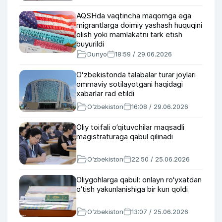
AQSHda vaqtincha maqomga ega
migrantlarga doimiy yashash huquqini
olish yoki mamlakatni tark etish
buyurildi
Dunyo
18:59 / 29.06.2026
Oʻzbekistonda talabalar turar joylari
ommaviy sotilayotgani haqidagi
xabarlar rad etildi
O‘zbekiston
16:08 / 29.06.2026
Oliy toifali o‘qituvchilar maqsadli
magistraturaga qabul qilinadi
O‘zbekiston
22:50 / 25.06.2026
Oliygohlarga qabul: onlayn ro‘yxatdan
o‘tish yakunlanishiga bir kun qoldi
O‘zbekiston
13:07 / 25.06.2026