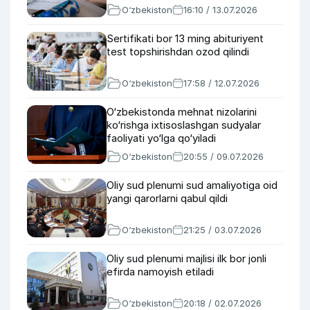
O‘zbekiston
16:10 / 13.07.2026
Sertifikati bor 13 ming abituriyent
test topshirishdan ozod qilindi
O‘zbekiston
17:58 / 12.07.2026
O‘zbekistonda mehnat nizolarini
ko‘rishga ixtisoslashgan sudyalar
faoliyati yo‘lga qo‘yiladi
O‘zbekiston
20:55 / 09.07.2026
Oliy sud plenumi sud amaliyotiga oid
yangi qarorlarni qabul qildi
O‘zbekiston
21:25 / 03.07.2026
Oliy sud plenumi majlisi ilk bor jonli
efirda namoyish etiladi
O‘zbekiston
20:18 / 02.07.2026