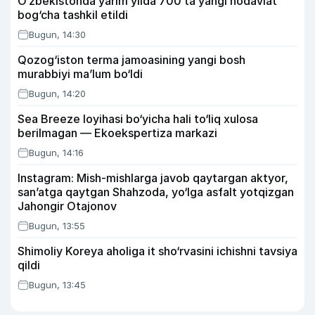
O‘zbekistonda yarim yilda 700 ta yangi nodavlat
bog‘cha tashkil etildi
Bugun, 14:30
Qozog‘iston terma jamoasining yangi bosh
murabbiyi ma’lum bo‘ldi
Bugun, 14:20
Sea Breeze loyihasi bo‘yicha hali to‘liq xulosa
berilmagan — Ekoekspertiza markazi
Bugun, 14:16
Instagram: Mish-mishlarga javob qaytargan aktyor,
san’atga qaytgan Shahzoda, yo‘lga asfalt yotqizgan
Jahongir Otajonov
Bugun, 13:55
Shimoliy Koreya aholiga it sho‘rvasini ichishni tavsiya
qildi
Bugun, 13:45