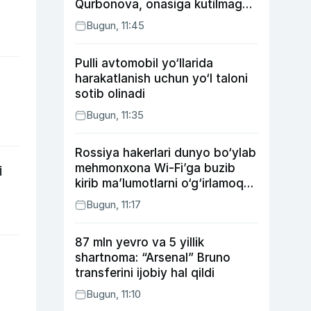
Qurbonova, onasiga kutilmagan
sovg‘a tayyorlagan Umid vines,
Bugun, 11:45
xonanda Rayhon nimadan xafa?
Pulli avtomobil yo‘llarida
harakatlanish uchun yo‘l taloni
sotib olinadi
Bugun, 11:35
Rossiya hakerlari dunyo bo‘ylab
mehmonxona Wi-Fi’ga buzib
i
kirib ma’lumotlarni o‘g‘irlamoqda
— Microsoft
Bugun, 11:17
87 mln yevro va 5 yillik
shartnoma: “Arsenal” Bruno
transferini ijobiy hal qildi
Bugun, 11:10