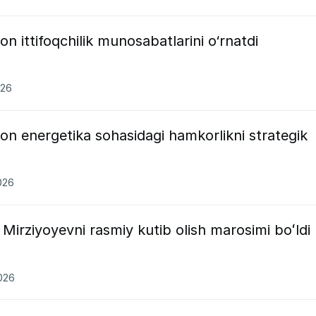
on ittifoqchilik munosabatlarini o‘rnatdi
026
ton energetika sohasidagi hamkorlikni strategik
026
irziyoyevni rasmiy kutib olish marosimi boʻldi
2026