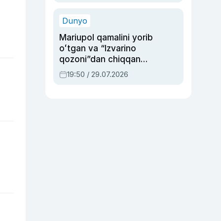
qolgan voqea
Dunyo
Mariupol qamalini yorib
oʻtgan va “Izvarino
qozoni”dan chiqqan
qahramon — Ukraina
19:50 / 29.07.2026
armiyasi bosh
qoʻmondoni Drapatiy
haqida