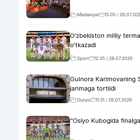
Madaniyat
15:05 / 28.07.20
O‘zbekiston milliy terma
o‘tkazadi
Sport
12:35 / 28.07.2026
Gulnora Karimovaning Sh
jarimaga tortildi
Dunyo
11:31 / 28.07.2026
“Osiyo Kubogida finalg