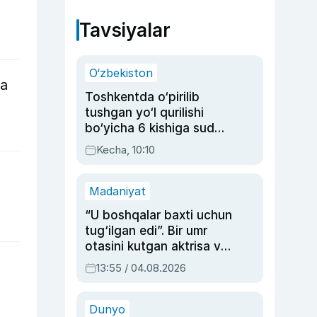
Tavsiyalar
O‘zbekiston
ga
Toshkentda o‘pirilib
tushgan yo‘l qurilishi
bo‘yicha 6 kishiga sud
hukmi o‘qildi
Kecha, 10:10
Madaniyat
“U boshqalar baxti uchun
tug‘ilgan edi”. Bir umr
otasini kutgan aktrisa va
dublyaj ustasi Rimma
13:55 / 04.08.2026
Ahmedovaning
sinovlarga to‘la hayoti
Dunyo