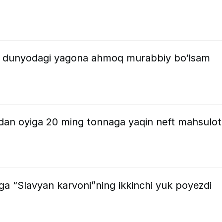
 dunyodagi yagona ahmoq murabbiy bo‘lsam
ndan oyiga 20 ming tonnaga yaqin neft mahsulot
a “Slavyan karvoni”ning ikkinchi yuk poyezdi