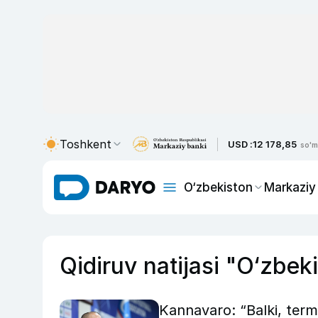
Toshkent
USD :
12 178,85
so'm
O‘zbekiston
Markaziy
Qidiruv natijasi "O‘zbek
Kannavaro: “Balki, term