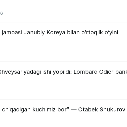
26
 jamoasi Janubiy Koreya bilan o‘rtoqlik o‘yini
veysariyadagi ishi yopildi: Lombard Odier bank
a chiqadigan kuchimiz bor” — Otabek Shukurov