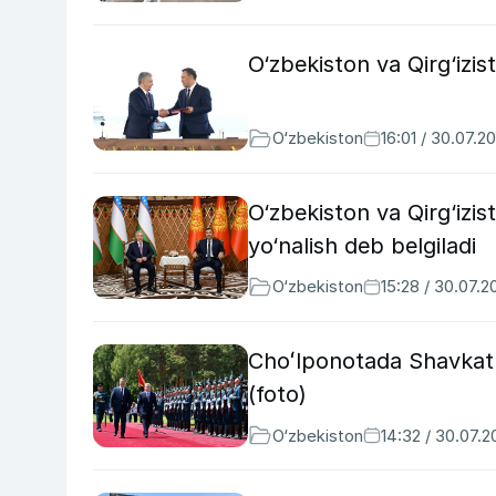
O‘zbekiston va Qirg‘izist
O‘zbekiston
16:01 / 30.07.2
O‘zbekiston va Qirg‘izis
yo‘nalish deb belgiladi
O‘zbekiston
15:28 / 30.07.2
Choʻlponotada Shavkat M
(foto)
O‘zbekiston
14:32 / 30.07.