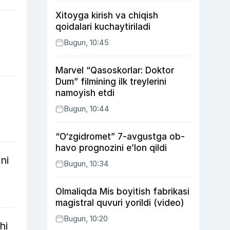
Xitoyga kirish va chiqish
qoidalari kuchaytiriladi
Bugun, 10:45
Marvel “Qasoskorlar: Doktor
Dum” filmining ilk treylerini
namoyish etdi
Bugun, 10:44
“O‘zgidromet” 7-avgustga ob-
havo prognozini e’lon qildi
ni
Bugun, 10:34
Olmaliqda Mis boyitish fabrikasi
magistral quvuri yorildi (video)
Bugun, 10:20
hi