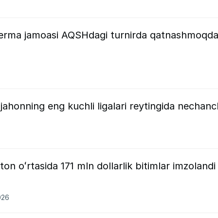
terma jamoasi AQSHdagi turnirda qatnashmoqda
jahonning eng kuchli ligalari reytingida nechanc
on oʻrtasida 171 mln dollarlik bitimlar imzolandi
026