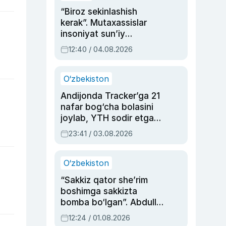
“Biroz sekinlashish
kerak”. Mutaxassislar
insoniyat sun’iy
intellektni boshqara
12:40 / 04.08.2026
olmay qolishidan xavotir
bildirdi
O‘zbekiston
Andijonda Tracker’ga 21
nafar bog‘cha bolasini
joylab, YTH sodir etgan
ayolga sud hukmi o‘qildi
23:41 / 03.08.2026
O‘zbekiston
“Sakkiz qator she’rim
boshimga sakkizta
bomba bo‘lgan”. Abdulla
Oripovni siyosiy
12:24 / 01.08.2026
ayblovlardan asrab