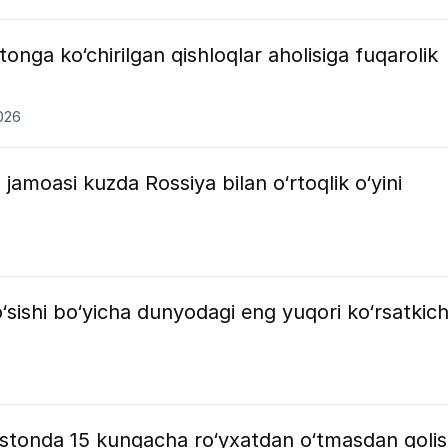
tonga ko‘chirilgan qishloqlar aholisiga fuqarolik
2026
 jamoasi kuzda Rossiya bilan o‘rtoqlik o‘yini
‘sishi bo‘yicha dunyodagi eng yuqori ko‘rsatkich
izistonda 15 kungacha ro‘yxatdan o‘tmasdan qolis