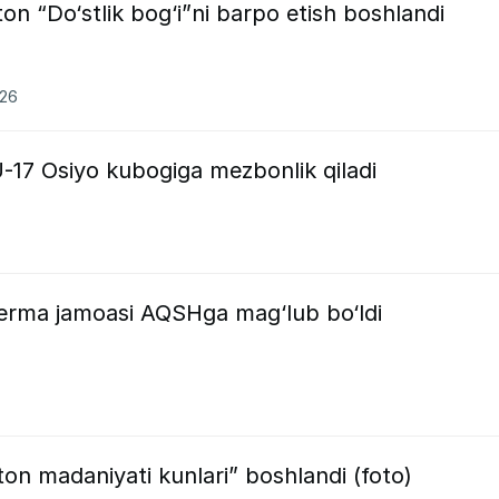
on “Do‘stlik bog‘i”ni barpo etish boshlandi
026
U-17 Osiyo kubogiga mezbonlik qiladi
erma jamoasi AQSHga mag‘lub bo‘ldi
ton madaniyati kunlari” boshlandi (foto)