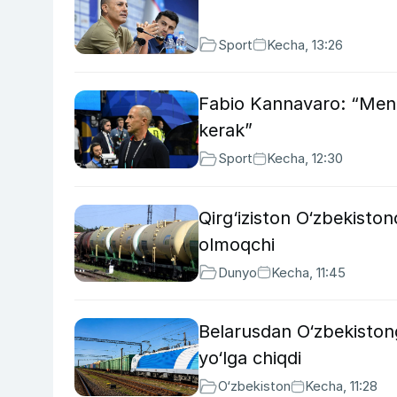
Sport
Kecha, 13:26
Fabio Kannavaro: “Men
kerak”
Sport
Kecha, 12:30
Qirg‘iziston O‘zbekisto
olmoqchi
Dunyo
Kecha, 11:45
Belarusdan O‘zbekistong
yo‘lga chiqdi
O‘zbekiston
Kecha, 11:28