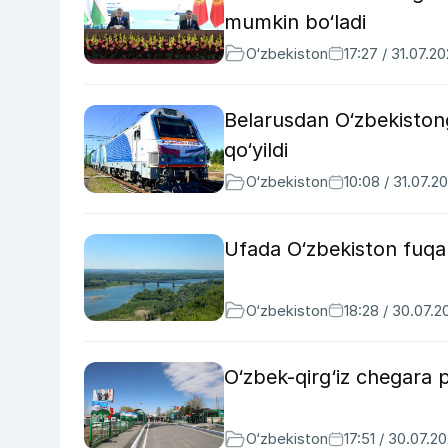
mumkin bo‘ladi
O‘zbekiston
17:27 / 31.07.2
Belarusdan O‘zbekiston
qo‘yildi
O‘zbekiston
10:08 / 31.07.2
Ufada O‘zbekiston fuqar
O‘zbekiston
18:28 / 30.07.2
O‘zbek-qirg‘iz chegara p
O‘zbekiston
17:51 / 30.07.2