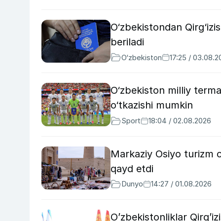
O‘zbekistondan Qirg‘izis
beriladi
O‘zbekiston
17:25 / 03.08.
O‘zbekiston milliy terma
o‘tkazishi mumkin
Sport
18:04 / 02.08.2026
Markaziy Osiyo turizm o
qayd etdi
Dunyo
14:27 / 01.08.2026
O’zbekistonliklar Qirg’