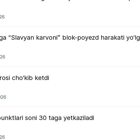
026
ga “Slavyan karvoni” blok-poyezd harakati yo‘l
026
osi cho‘kib ketdi
026
unktlari soni 30 taga yetkaziladi
026