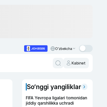
O‘zbekcha
Kabinet
So‘nggi yangiliklar
FIFA Yevropa ligalari tomonidan
jiddiy qarshilikka uchradi