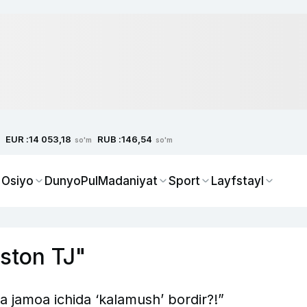
EUR :
RUB :
14 053,18
146,54
so'm
so'm
 Osiyo
Dunyo
Pul
Madaniyat
Sport
Layfstayl
iston TJ"
a jamoa ichida ‘kalamush’ bordir?!”