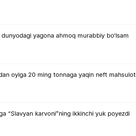
 dunyodagi yagona ahmoq murabbiy bo‘lsam
ndan oyiga 20 ming tonnaga yaqin neft mahsulot
a “Slavyan karvoni”ning ikkinchi yuk poyezdi