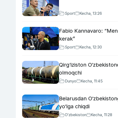
Sport
Kecha, 13:26
Fabio Kannavaro: “Men
kerak”
Sport
Kecha, 12:30
Qirg‘iziston O‘zbekisto
olmoqchi
Dunyo
Kecha, 11:45
Belarusdan O‘zbekistong
yo‘lga chiqdi
O‘zbekiston
Kecha, 11:28