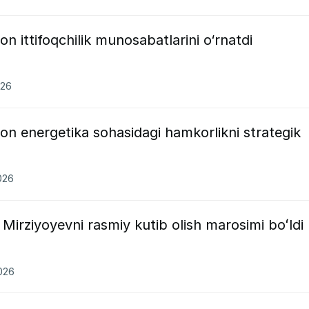
on ittifoqchilik munosabatlarini o‘rnatdi
026
ton energetika sohasidagi hamkorlikni strategik
026
irziyoyevni rasmiy kutib olish marosimi boʻldi
2026