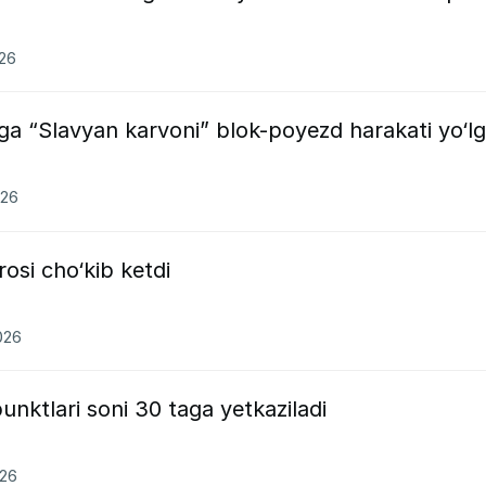
026
ga “Slavyan karvoni” blok-poyezd harakati yo‘l
026
osi cho‘kib ketdi
026
unktlari soni 30 taga yetkaziladi
026