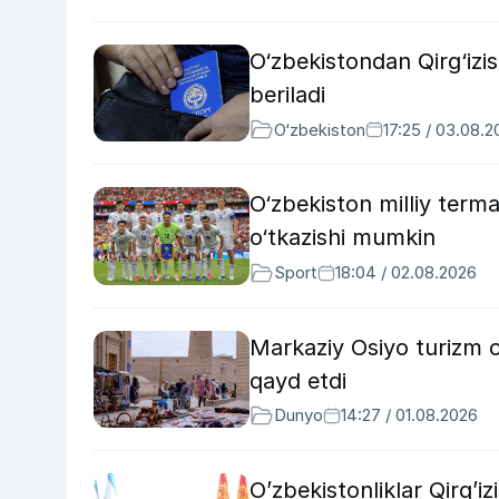
O‘zbekistondan Qirg‘izis
beriladi
O‘zbekiston
17:25 / 03.08.
O‘zbekiston milliy terma
o‘tkazishi mumkin
Sport
18:04 / 02.08.2026
Markaziy Osiyo turizm o
qayd etdi
Dunyo
14:27 / 01.08.2026
O’zbekistonliklar Qirg’