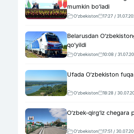
mumkin bo‘ladi
O‘zbekiston
17:27 / 31.07.2
Belarusdan O‘zbekiston
qo‘yildi
O‘zbekiston
10:08 / 31.07.2
Ufada O‘zbekiston fuqar
O‘zbekiston
18:28 / 30.07.2
O‘zbek-qirg‘iz chegara p
O‘zbekiston
17:51 / 30.07.2