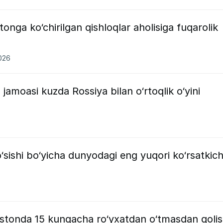
tonga ko‘chirilgan qishloqlar aholisiga fuqarolik
2026
 jamoasi kuzda Rossiya bilan o‘rtoqlik o‘yini
‘sishi bo‘yicha dunyodagi eng yuqori ko‘rsatkich
izistonda 15 kungacha ro‘yxatdan o‘tmasdan qolis