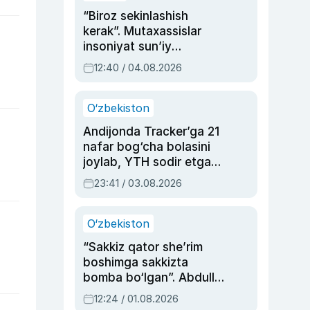
“Biroz sekinlashish
kerak”. Mutaxassislar
insoniyat sun’iy
intellektni boshqara
12:40 / 04.08.2026
olmay qolishidan xavotir
bildirdi
O‘zbekiston
Andijonda Tracker’ga 21
nafar bog‘cha bolasini
joylab, YTH sodir etgan
ayolga sud hukmi o‘qildi
23:41 / 03.08.2026
O‘zbekiston
“Sakkiz qator she’rim
boshimga sakkizta
bomba bo‘lgan”. Abdulla
Oripovni siyosiy
12:24 / 01.08.2026
ayblovlardan asrab