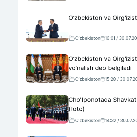
O‘zbekiston va Qirg‘izist
O‘zbekiston
16:01 / 30.07.2
O‘zbekiston va Qirg‘izis
yo‘nalish deb belgiladi
O‘zbekiston
15:28 / 30.07.2
Choʻlponotada Shavkat M
(foto)
O‘zbekiston
14:32 / 30.07.