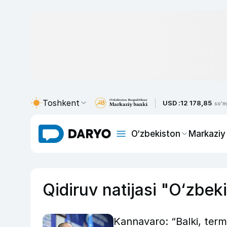
Toshkent
USD :
12 178,85
so'm
O‘zbekiston
Markaziy
Qidiruv natijasi "O‘zbek
Kannavaro: “Balki, term