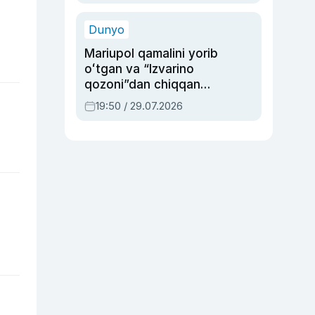
qolgan voqea
Dunyo
Mariupol qamalini yorib
oʻtgan va “Izvarino
qozoni”dan chiqqan
qahramon — Ukraina
19:50 / 29.07.2026
armiyasi bosh
qoʻmondoni Drapatiy
haqida