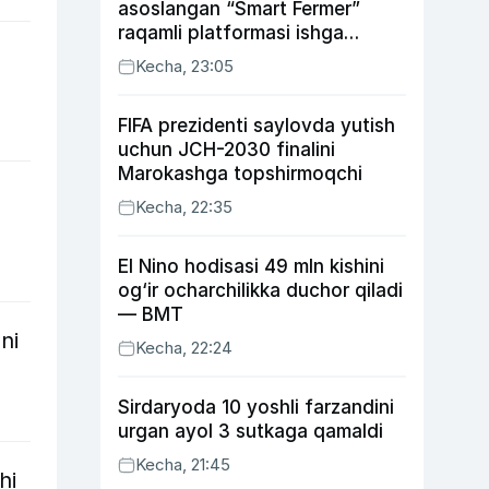
asoslangan “Smart Fermer”
raqamli platformasi ishga
tushiriladi
Kecha, 23:05
FIFA prezidenti saylovda yutish
uchun JCH-2030 finalini
Marokashga topshirmoqchi
Kecha, 22:35
El Nino hodisasi 49 mln kishini
og‘ir ocharchilikka duchor qiladi
— BMT
ni
Kecha, 22:24
Sirdaryoda 10 yoshli farzandini
urgan ayol 3 sutkaga qamaldi
Kecha, 21:45
hi