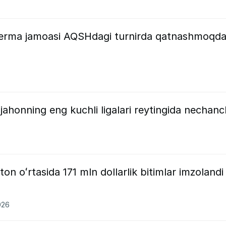
terma jamoasi AQSHdagi turnirda qatnashmoqda
jahonning eng kuchli ligalari reytingida nechanc
on oʻrtasida 171 mln dollarlik bitimlar imzolandi
026