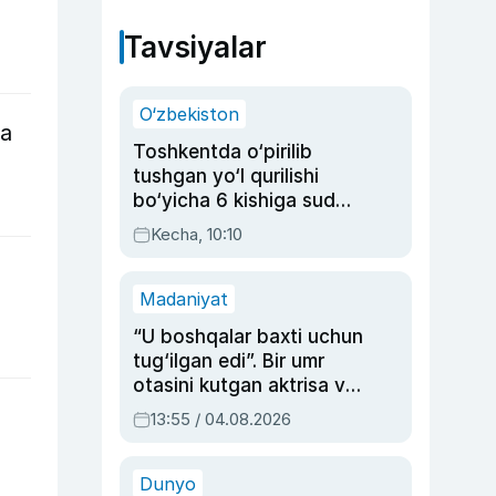
Tavsiyalar
O‘zbekiston
ga
Toshkentda o‘pirilib
tushgan yo‘l qurilishi
bo‘yicha 6 kishiga sud
hukmi o‘qildi
Kecha, 10:10
Madaniyat
“U boshqalar baxti uchun
tug‘ilgan edi”. Bir umr
otasini kutgan aktrisa va
dublyaj ustasi Rimma
13:55 / 04.08.2026
Ahmedovaning
sinovlarga to‘la hayoti
Dunyo