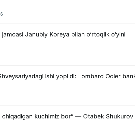
26
 jamoasi Janubiy Koreya bilan o‘rtoqlik o‘yini
veysariyadagi ishi yopildi: Lombard Odier bank
a chiqadigan kuchimiz bor” — Otabek Shukurov