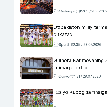
Madaniyat
15:05 / 28.07.20
O‘zbekiston milliy terma
o‘tkazadi
Sport
12:35 / 28.07.2026
Gulnora Karimovaning Sh
jarimaga tortildi
Dunyo
11:31 / 28.07.2026
“Osiyo Kubogida finalg