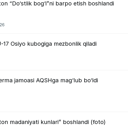
on “Do‘stlik bog‘i”ni barpo etish boshlandi
026
U-17 Osiyo kubogiga mezbonlik qiladi
erma jamoasi AQSHga mag‘lub bo‘ldi
ton madaniyati kunlari” boshlandi (foto)