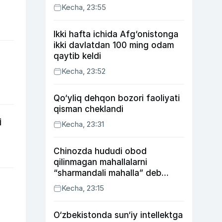
Kecha, 23:55
Ikki hafta ichida Afg‘onistonga
ikki davlatdan 100 ming odam
qaytib keldi
Kecha, 23:52
Qo‘yliq dehqon bozori faoliyati
qisman cheklandi
i
Kecha, 23:31
Chinozda hududi obod
qilinmagan mahallalarni
“sharmandali mahalla” deb
belgilash boshlandi
Kecha, 23:15
O‘zbekistonda sun‘iy intellektga