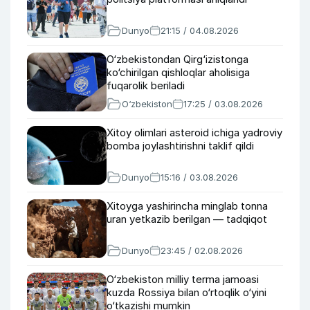
Dunyo
21:15 / 04.08.2026
O‘zbekistondan Qirg‘izistonga
ko‘chirilgan qishloqlar aholisiga
fuqarolik beriladi
O‘zbekiston
17:25 / 03.08.2026
Xitoy olimlari asteroid ichiga yadroviy
bomba joylashtirishni taklif qildi
Dunyo
15:16 / 03.08.2026
Xitoyga yashirincha minglab tonna
uran yetkazib berilgan — tadqiqot
Dunyo
23:45 / 02.08.2026
O‘zbekiston milliy terma jamoasi
kuzda Rossiya bilan o‘rtoqlik o‘yini
o‘tkazishi mumkin