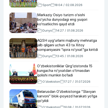
Sport
18:04 / 02.08.2026
Markaziy Osiyo turizm o‘sishi
bo‘yicha dunyodagi eng yuqori
ko‘rsatkichni qayd etdi
Dunyo
14:27 / 01.08.2026
AQSH uyg‘urlarni majburiy mehnatga
jalb qilgani uchun 43 ta Xitoy
kompaniyasini “qora ro‘yxat”ga kiritdi
Dunyo
13:45 / 01.08.2026
O’zbekistonliklar Qirg’izistonda 15
kungacha ro‘yxatdan o‘tmasdan
qolishi mumkin bo‘ladi
O‘zbekiston
17:27 / 31.07.2026
Belarusdan O‘zbekistonga “Slavyan
karvoni” blok-poyezd harakati yo‘lga
qo‘yildi
O‘zbekiston
10:08 / 31.07.2026