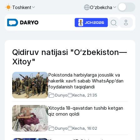
Toshkent
O‘zbekcha
Qidiruv natijasi "O‘zbekiston—
Xitoy"
Pokistonda harbiylarga josuslik va
hakerlik xavfi sabab WhatsApp’dan
foydalanish taqiqlandi
Dunyo
Kecha, 21:35
Xitoyda 18-qavatdan tushib ketgan
qiz omon qoldi
Dunyo
Kecha, 16:02