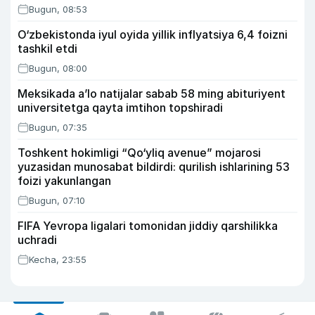
Bugun, 08:53
O‘zbekistonda iyul oyida yillik inflyatsiya 6,4 foizni
tashkil etdi
Bugun, 08:00
Meksikada a’lo natijalar sabab 58 ming abituriyent
universitetga qayta imtihon topshiradi
Bugun, 07:35
Toshkent hokimligi “Qo‘yliq avenue” mojarosi
yuzasidan munosabat bildirdi: qurilish ishlarining 53
foizi yakunlangan
Bugun, 07:10
FIFA Yevropa ligalari tomonidan jiddiy qarshilikka
uchradi
Kecha, 23:55