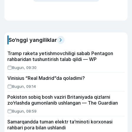
So‘nggi yangiliklar
Tramp raketa yetishmovchiligi sabab Pentagon
rahbaridan tushuntirish talab qildi — WP
Bugun, 09:30
Vinisius “Real Madrid”da qoladimi?
Bugun, 09:14
Pokiston sobiq bosh vaziri Britaniyada qizlarni
zo‘rlashda gumonlanib ushlangan — The Guardian
Bugun, 08:59
Samarqandda tuman elektr ta’minoti korxonasi
rahbari pora bilan ushlandi