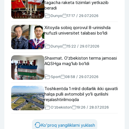
tagacha raketa tizimlari yetkazib
beradi
Dunyo
17:17 / 29.07.2026
Xitoyda sobiq qorovul 8-urinishda
nufuzli universitet talabasi bo‘ldi
Dunyo
15:22 / 29.07.2026
Shaxmat. O‘zbekiston terma jamoasi
AQSHga mag‘lub bo‘ldi
Sport
08:58 / 29.07.2026
Toshkentda 1 mlrd dollarlik ikki qavatli
halqa pulli avtomobil yo‘li qurilishi
rejalashtirilmoqda
O‘zbekiston
19:26 / 28.07.2026
Ko'proq yangiliklarni yuklash