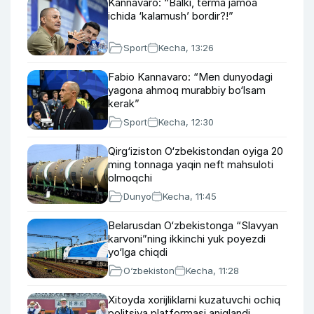
Kannavaro: “Balki, terma jamoa
ichida ‘kalamush’ bordir?!”
Sport
Kecha, 13:26
Fabio Kannavaro: “Men dunyodagi
yagona ahmoq murabbiy bo‘lsam
kerak”
Sport
Kecha, 12:30
Qirg‘iziston O‘zbekistondan oyiga 20
ming tonnaga yaqin neft mahsuloti
olmoqchi
Dunyo
Kecha, 11:45
Belarusdan O‘zbekistonga “Slavyan
karvoni”ning ikkinchi yuk poyezdi
yo‘lga chiqdi
O‘zbekiston
Kecha, 11:28
Xitoyda xorijliklarni kuzatuvchi ochiq
politsiya platformasi aniqlandi