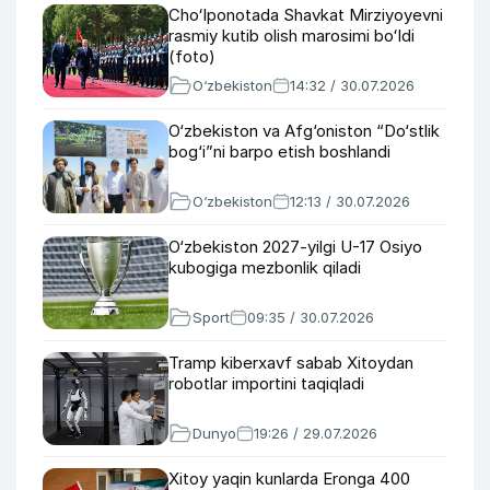
Choʻlponotada Shavkat Mirziyoyevni
rasmiy kutib olish marosimi boʻldi
(foto)
O‘zbekiston
14:32 / 30.07.2026
O‘zbekiston va Afg‘oniston “Do‘stlik
bog‘i”ni barpo etish boshlandi
O‘zbekiston
12:13 / 30.07.2026
O‘zbekiston 2027-yilgi U-17 Osiyo
kubogiga mezbonlik qiladi
Sport
09:35 / 30.07.2026
Tramp kiberxavf sabab Xitoydan
robotlar importini taqiqladi
Dunyo
19:26 / 29.07.2026
Xitoy yaqin kunlarda Eronga 400