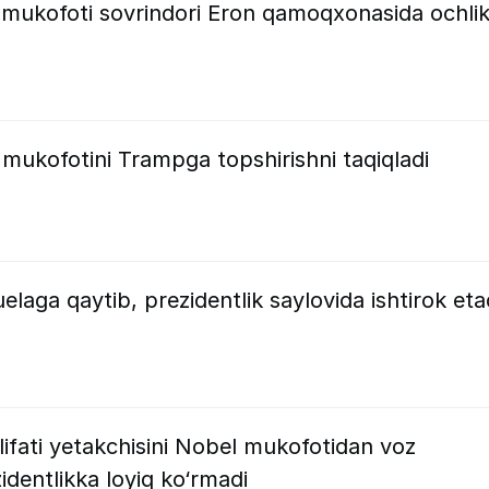
l mukofoti sovrindori Eron qamoqxonasida ochli
k mukofotini Trampga topshirishni taqiqladi
aga qaytib, prezidentlik saylovida ishtirok eta
fati yetakchisini Nobel mukofotidan voz
dentlikka loyiq ko‘rmadi