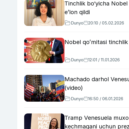
Tinchlik bo‘yicha Nobe
e’lon qildi
Dunyo
20:10 / 05.02.2026
Nobel qoʻmitasi tinchli
Dunyo
12:01 / 11.01.2026
Machado darhol Venesuel
(video)
Dunyo
16:50 / 06.01.2026
Tramp Venesuela muxoli
kechmagani uchun prezi