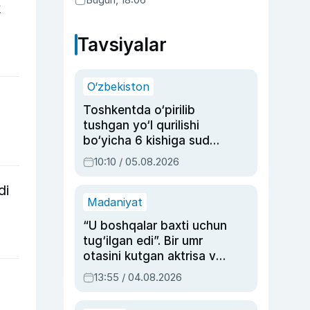
k
Tavsiyalar
O‘zbekiston
Toshkentda o‘pirilib
tushgan yo‘l qurilishi
bo‘yicha 6 kishiga sud
hukmi o‘qildi
10:10 / 05.08.2026
di
Madaniyat
“U boshqalar baxti uchun
tug‘ilgan edi”. Bir umr
otasini kutgan aktrisa va
dublyaj ustasi Rimma
13:55 / 04.08.2026
Ahmedovaning
sinovlarga to‘la hayoti