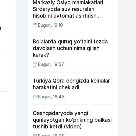
Markaziy Osiyo mamlakatlari
Sirdaryoda suv resurslari
hisobini avtomatlashtirish
rejasini ishlab chiqishni
Bugun, 19:10
i
ma’qulladi
Bolalarda quruq yo‘talni tezda
davolash uchun nima qilish
kerak?
Bugun, 18:57
Turkiya Qora dengizda kemalar
harakatini chekladi
Bugun, 18:45
Qashqadaryoda yangi
qurilayotgan ko‘prikning balkasi
tushib ketdi (video)
Bugun, 18:06