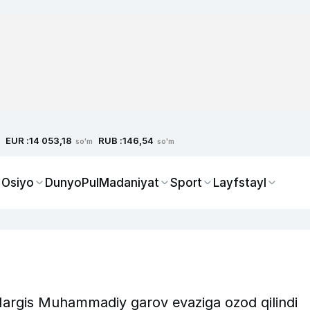
EUR :
RUB :
14 053,18
146,54
so'm
so'm
 Osiyo
Dunyo
Pul
Madaniyat
Sport
Layfstayl
Nargis Muhammadiy garov evaziga ozod qilindi