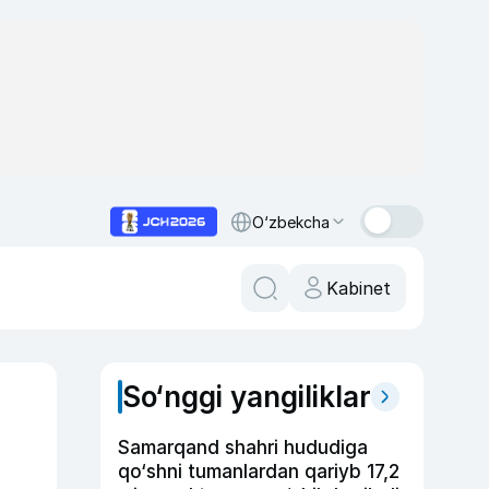
O‘zbekcha
Kabinet
So‘nggi yangiliklar
Samarqand shahri hududiga
qo‘shni tumanlardan qariyb 17,2