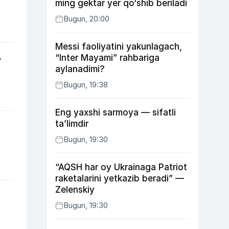
ming gektar yer qo‘shib beriladi
Bugun, 20:00
Messi faoliyatini yakunlagach,
“Inter Mayami” rahbariga
y
aylanadimi?
Bugun, 19:38
Eng yaxshi sarmoya — sifatli
ta’limdir
Bugun, 19:30
“AQSH har oy Ukrainaga Patriot
raketalarini yetkazib beradi” —
Zelenskiy
Bugun, 19:30