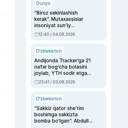
Dunyo
“Biroz sekinlashish
kerak”. Mutaxassislar
insoniyat sun’iy
intellektni boshqara
12:40 / 04.08.2026
olmay qolishidan xavotir
bildirdi
O‘zbekiston
Andijonda Tracker’ga 21
nafar bog‘cha bolasini
joylab, YTH sodir etgan
ayolga sud hukmi o‘qildi
23:41 / 03.08.2026
O‘zbekiston
“Sakkiz qator she’rim
boshimga sakkizta
bomba bo‘lgan”. Abdulla
Oripovni siyosiy