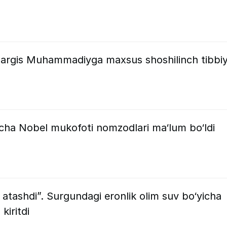
 Nargis Muhammadiyga maxsus shoshilinch tibbi
yicha Nobel mukofoti nomzodlari ma‘lum bo‘ldi
 atashdi”. Surgundagi eronlik olim suv bo‘yicha
kiritdi