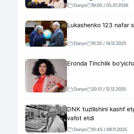
Dunyo
19:00 / 05.01.2026
Lukashenko 123 nafar s
Dunyo
10:20 / 14.12.2025
Eronda Tinchlik bo‘yicha
Dunyo
20:51 / 12.12.2025
DNK tuzilishini kashf e
vafot etdi
Dunyo
10:45 / 08.11.2025