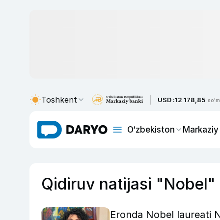
Toshkent
USD :
12 178,85
so'm
O‘zbekiston
Markaziy
Qidiruv natijasi "Nobel"
Eronda Nobel laureati 