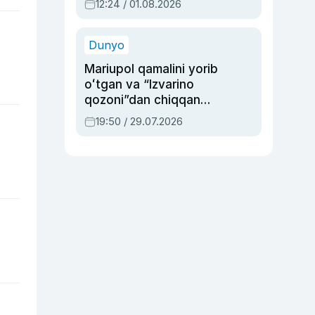
12:24 / 01.08.2026
ayblovlardan asrab
qolgan voqea
Dunyo
Mariupol qamalini yorib
oʻtgan va “Izvarino
qozoni”dan chiqqan
qahramon — Ukraina
19:50 / 29.07.2026
armiyasi bosh
qoʻmondoni Drapatiy
haqida