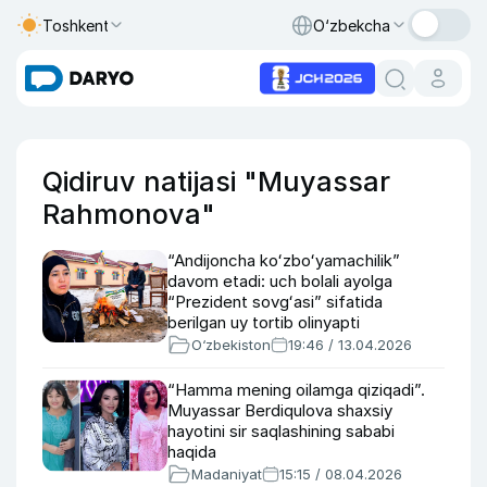
Toshkent
O‘zbekcha
Qidiruv natijasi "Muyassar
Rahmonova"
“Andijoncha koʻzboʻyamachilik”
davom etadi: uch bolali ayolga
“Prezident sovgʻasi” sifatida
berilgan uy tortib olinyapti
O‘zbekiston
19:46 / 13.04.2026
“Hamma mening oilamga qiziqadi”.
Muyassar Berdiqulova shaxsiy
hayotini sir saqlashining sababi
haqida
Madaniyat
15:15 / 08.04.2026