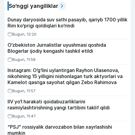
So‘nggi yangiliklar
Dunay daryosida suv sathi pasayib, qariyb 1700 yillik
Rim ko‘prigi qoldiqlari ko‘rindi
Bugun, 12:20
O‘zbekiston Jurnalistlar uyushmasi qoshida
Blogerlar ijodiy kengashi tashkil etildi
Bugun, 11:58
Instagram: O‘g‘lini uylantirgan Rayhon Ulasenova,
nikohining 15 yilligini nishonlagan turk aktyorlari va
Kamelot qasriga sayohat qilgan Zebo Rahimova
Bugun, 11:57
IIV yo‘l harakati qoidabuzarliklarini
rasmiylashtirishning yangi tartibini taklif qildi
Bugun, 11:47
“PSJ” rossiyalik darvozabon bilan xayrlashishi
mumkin