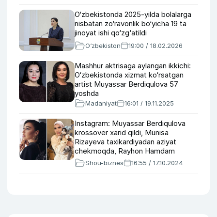
O‘zbekistonda 2025-yilda bolalarga
nisbatan zo‘ravonlik bo‘yicha 19 ta
jinoyat ishi qo‘zg‘atildi
O‘zbekiston
19:00 / 18.02.2026
Mashhur aktrisaga aylangan ikkichi:
O‘zbekistonda xizmat ko‘rsatgan
artist Muyassar Berdiqulova 57
yoshda
Madaniyat
16:01 / 19.11.2025
Instagram: Muyassar Berdiqulova
krossover xarid qildi, Munisa
Rizayeva taxikardiyadan aziyat
chekmoqda, Rayhon Hamdam
Sobirovga qimmatbaho sovg‘a berdi
Shou-biznes
16:55 / 17.10.2024