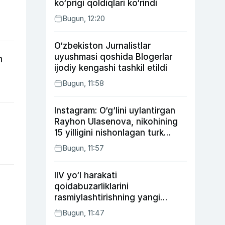
ko‘prigi qoldiqlari ko‘rindi
Bugun, 12:20
O‘zbekiston Jurnalistlar
uyushmasi qoshida Blogerlar
n
ijodiy kengashi tashkil etildi
Bugun, 11:58
Instagram: O‘g‘lini uylantirgan
Rayhon Ulasenova, nikohining
15 yilligini nishonlagan turk
aktyorlari va Kamelot qasriga
Bugun, 11:57
sayohat qilgan Zebo Rahimova
IIV yo‘l harakati
qoidabuzarliklarini
rasmiylashtirishning yangi
tartibini taklif qildi
Bugun, 11:47