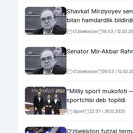
Shavkat Mirziyoyev se
bilan hamdardlik bildirdi
O‘zbekiston
14:53 / 12.02.2
Senator Mir-Akbar Rahm
O‘zbekiston
09:53 / 12.02.
“Milliy sport mukofoti 
sportchisi deb topildi
Sport
22:37 / 26.12.2025
O‘zbekiston futzal term