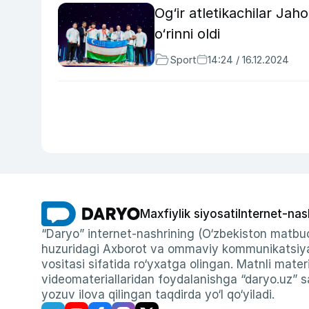
Og‘ir atletikachilar J
o‘rinni oldi
Sport
14:24 / 16.12.2024
Maxfiylik siyosati
Internet-nas
“Daryo” internet-nashrining (O‘zbekiston matbuo
huzuridagi Axborot va ommaviy kommunikatsiyal
vositasi sifatida ro‘yxatga olingan. Matnli materi
videomateriallaridan foydalanishga “daryo.uz” sa
yozuv ilova qilingan taqdirda yo‘l qo‘yiladi.