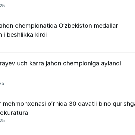
025
 Jahon chempionatida O‘zbekiston medallar
li beshlikka kirdi
o‘rayev uch karra jahon chempioniga aylandi
025
 mehmonxonasi oʻrnida 30 qavatli bino qurishg
rokuratura
025