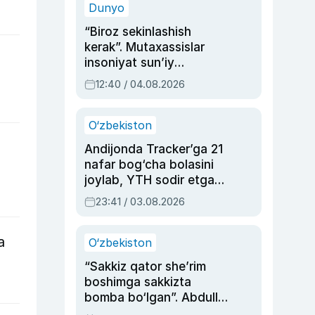
Dunyo
“Biroz sekinlashish
kerak”. Mutaxassislar
insoniyat sun’iy
intellektni boshqara
12:40 / 04.08.2026
olmay qolishidan xavotir
bildirdi
O‘zbekiston
Andijonda Tracker’ga 21
nafar bog‘cha bolasini
joylab, YTH sodir etgan
ayolga sud hukmi o‘qildi
23:41 / 03.08.2026
a
O‘zbekiston
“Sakkiz qator she’rim
boshimga sakkizta
bomba bo‘lgan”. Abdulla
Oripovni siyosiy