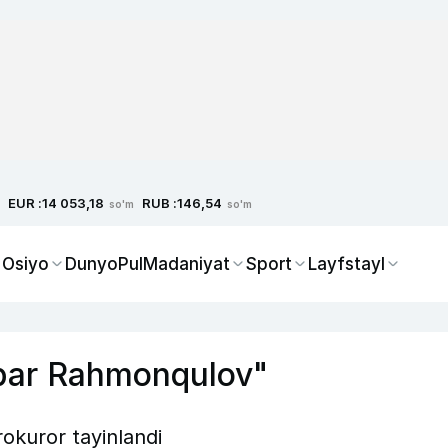
EUR :
RUB :
14 053,18
146,54
so'm
so'm
 Osiyo
Dunyo
Pul
Madaniyat
Sport
Layfstayl
kbar Rahmonqulov"
rokuror tayinlandi