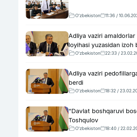
O‘zbekiston
11:36 / 10.06.2
Adliya vaziri amaldorlar
loyihasi yuzasidan izoh 
O‘zbekiston
22:33 / 23.02.
Adliya vaziri pedofillar
berdi
O‘zbekiston
18:32 / 23.02.2
“Davlat boshqaruvi bos
Toshqulov
O‘zbekiston
18:40 / 22.02.