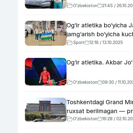
O‘zbekiston
21:45 / 26.10.2
Og‘ir atletika bo‘yicha
jamg‘arish bo‘yicha kuch
Sport
12:16 / 13.10.2025
Og‘ir atletika. Akbar J
O‘zbekiston
09:30 / 11.10.2
Toshkentdagi Grand Mir
ruxsat berilmagan — p
O‘zbekiston
16:28 / 02.10.2