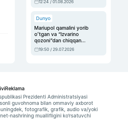
12:24 / 01.08.2026
ayblovlardan asrab
qolgan voqea
Dunyo
Mariupol qamalini yorib
oʻtgan va “Izvarino
qozoni”dan chiqqan
qahramon — Ukraina
19:50 / 29.07.2026
armiyasi bosh
qoʻmondoni Drapatiy
haqida
ivi
Reklama
publikasi Prezidenti Administratsiyasi
-sonli guvohnoma bilan ommaviy axborot
shuningdek, fotografik, grafik, audio va/yoki
et-nashrining muallifligini ko‘rsatuvchi