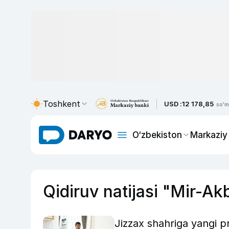
Toshkent
USD :
12 178,85
so'm
O‘zbekiston
Markaziy
Qidiruv natijasi "Mir-A
Jizzax shahriga yangi p