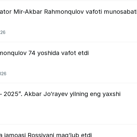
nator Mir-Akbar Rahmonqulov vafoti munosabat
026
onqulov 74 yoshida vafot etdi
2026
— 2025”. Akbar Jo‘rayev yilning eng yaxshi
a jamoasi Rossiyani mag‘lub etdi