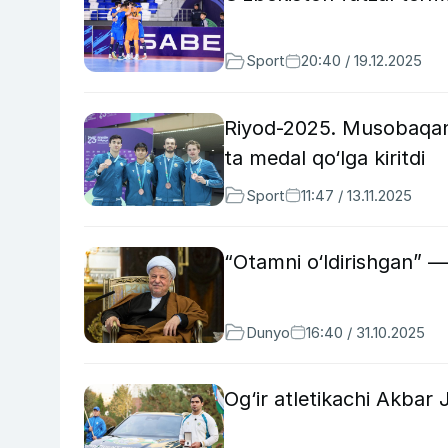
Sport
20:40 / 19.12.2025
Riyod-2025. Musobaqanin
ta medal qo‘lga kiritdi
Sport
11:47 / 13.11.2025
“Otamni o‘ldirishgan” —
Dunyo
16:40 / 31.10.2025
Og‘ir atletikachi Akbar