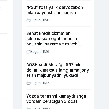
“PSJ” rossiyalik darvozabon
i
bilan xayrlashishi mumkin
Bugun, 11:40
Senat kredit xizmatlari
reklamasida ogohlantirish
bo‘lishini nazarda tutuvchi
qonunni ma’qulladi
Bugun, 11:16
AQSH sudi Meta’ga 567 mln
dollarlik maxsus jamg‘arma joriy
etish majburiyatini yukladi
Bugun, 11:12
Yozda terlashni kamaytirishga
yordam beradigan 3 odat
Bugun, 10:55