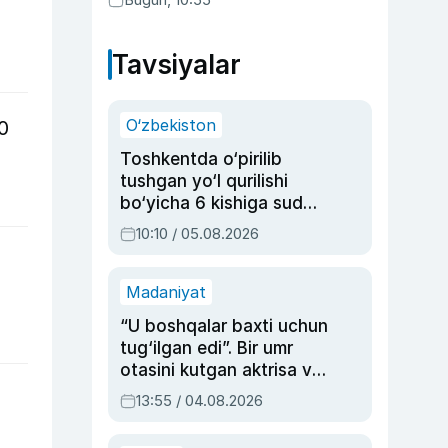
Tavsiyalar
O‘zbekiston
0
Toshkentda o‘pirilib
tushgan yo‘l qurilishi
bo‘yicha 6 kishiga sud
hukmi o‘qildi
10:10 / 05.08.2026
Madaniyat
“U boshqalar baxti uchun
tug‘ilgan edi”. Bir umr
otasini kutgan aktrisa va
dublyaj ustasi Rimma
13:55 / 04.08.2026
Ahmedovaning
sinovlarga to‘la hayoti