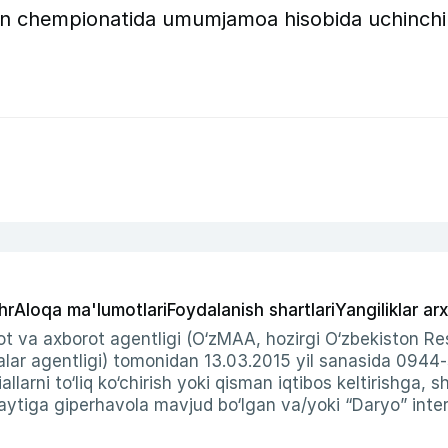
ahon chempionatida umumjamoa hisobida uchinchi
hr
Aloqa ma'lumotlari
Foydalanish shartlari
Yangiliklar arx
t va axborot agentligi (O‘zMAA, hozirgi O‘zbekiston Res
ar agentligi) tomonidan 13.03.2015 yil sanasida 0944
allarni to‘liq ko‘chirish yoki qisman iqtibos keltirishga, 
ytiga giperhavola mavjud bo‘lgan va/yoki “Daryo” intern