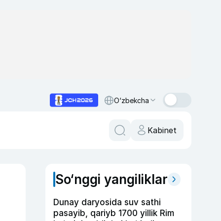
O‘zbekcha
Kabinet
So‘nggi yangiliklar
Dunay daryosida suv sathi
pasayib, qariyb 1700 yillik Rim