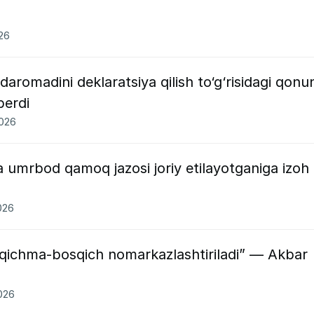
026
 daromadini deklaratsiya qilish to‘g‘risidagi qonu
berdi
2026
ga umrbod qamoq jazosi joriy etilayotganiga izoh
026
qichma-bosqich nomarkazlashtiriladi” — Akbar
2026