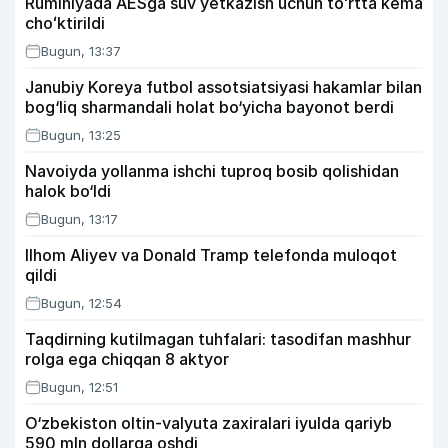
Ruminiyada AESga suv yetkazish uchun toʻrtta kema
choʻktirildi
Bugun, 13:37
Janubiy Koreya futbol assotsiatsiyasi hakamlar bilan
bog‘liq sharmandali holat bo‘yicha bayonot berdi
Bugun, 13:25
Navoiyda yollanma ishchi tuproq bosib qolishidan
halok bo‘ldi
Bugun, 13:17
Ilhom Aliyev va Donald Tramp telefonda muloqot
qildi
Bugun, 12:54
Taqdirning kutilmagan tuhfalari: tasodifan mashhur
rolga ega chiqqan 8 aktyor
Bugun, 12:51
O‘zbekiston oltin-valyuta zaxiralari iyulda qariyb
590 mln dollarga oshdi