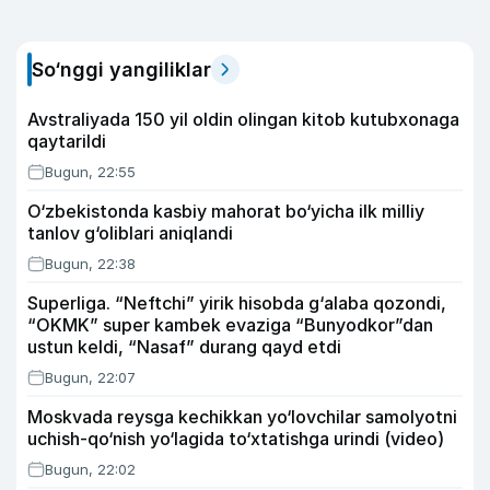
So‘nggi yangiliklar
Avstraliyada 150 yil oldin olingan kitob kutubxonaga
qaytarildi
Bugun, 22:55
O‘zbekistonda kasbiy mahorat bo‘yicha ilk milliy
tanlov g‘oliblari aniqlandi
Bugun, 22:38
Superliga. “Neftchi” yirik hisobda g‘alaba qozondi,
“OKMK” super kambek evaziga “Bunyodkor”dan
ustun keldi, “Nasaf” durang qayd etdi
Bugun, 22:07
Moskvada reysga kechikkan yo‘lovchilar samolyotni
uchish-qo‘nish yo‘lagida to‘xtatishga urindi (video)
Bugun, 22:02