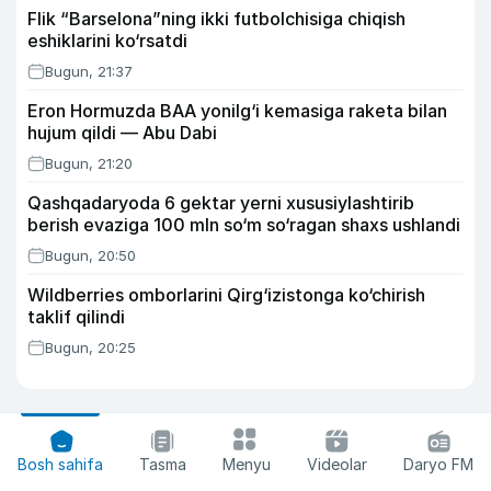
Flik “Barselona”ning ikki futbolchisiga chiqish
eshiklarini ko‘rsatdi
Bugun, 21:37
Eron Hormuzda BAA yonilg‘i kemasiga raketa bilan
hujum qildi — Abu Dabi
Bugun, 21:20
Qashqadaryoda 6 gektar yerni xususiylashtirib
berish evaziga 100 mln so‘m so‘ragan shaxs ushlandi
Bugun, 20:50
Wildberries omborlarini Qirg‘izistonga ko‘chirish
taklif qilindi
Bugun, 20:25
Bosh sahifa
Tasma
Menyu
Videolar
Daryo FM