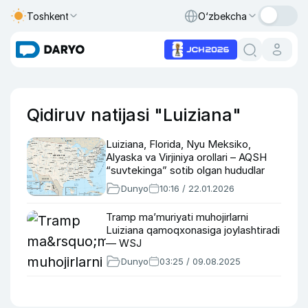
Toshkent
O‘zbekcha
Qidiruv natijasi "Luiziana"
Luiziana, Florida, Nyu Meksiko,
Alyaska va Virjiniya orollari – AQSH
“suvtekinga” sotib olgan hududlar
Dunyo
10:16 / 22.01.2026
Tramp ma’muriyati muhojirlarni
Luiziana qamoqxonasiga joylashtiradi
— WSJ
Dunyo
03:25 / 09.08.2025