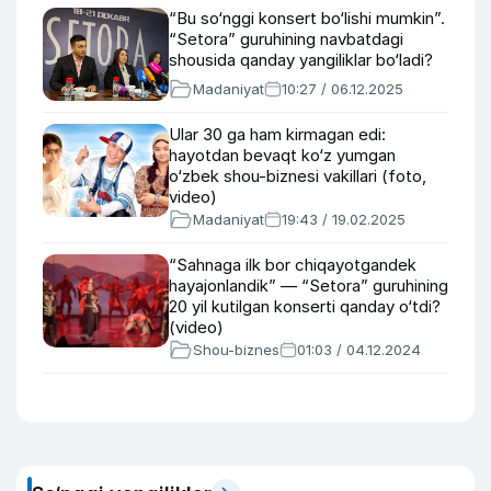
“Bu so‘nggi konsert bo‘lishi mumkin”.
“Setora” guruhining navbatdagi
shousida qanday yangiliklar bo‘ladi?
Madaniyat
10:27 / 06.12.2025
Ular 30 ga ham kirmagan edi:
hayotdan bevaqt ko‘z yumgan
o‘zbek shou-biznesi vakillari (foto,
video)
Madaniyat
19:43 / 19.02.2025
“Sahnaga ilk bor chiqayotgandek
hayajonlandik” — “Setora” guruhining
20 yil kutilgan konserti qanday o‘tdi?
(video)
Shou-biznes
01:03 / 04.12.2024