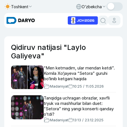
Toshkent
O‘zbekcha
Qidiruv natijasi "Laylo
Galiyeva"
“Men ketmadim, ular mendan ketdi”.
Komila Xo‘jayeva “Setora” guruhi
bo‘linib ketgani haqida
Madaniyat
10:25 / 11.05.2026
Tanqidga uchragan obrazlar, xavfli
tryuk va mashhurlar bilan duet:
“Setora” ning yangi konserti qanday
o‘tdi?
Madaniyat
13:13 / 23.12.2025