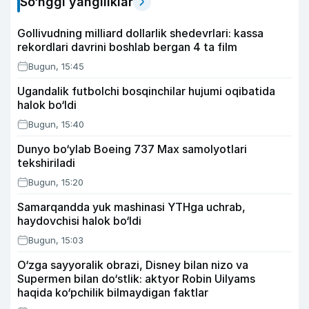
So‘nggi yangiliklar
Gollivudning milliard dollarlik shedevrlari: kassa
rekordlari davrini boshlab bergan 4 ta film
Bugun, 15:45
Ugandalik futbolchi bosqinchilar hujumi oqibatida
halok bo‘ldi
Bugun, 15:40
Dunyo bo‘ylab Boeing 737 Max samolyotlari
tekshiriladi
Bugun, 15:20
Samarqandda yuk mashinasi YTHga uchrab,
haydovchisi halok bo‘ldi
Bugun, 15:03
O‘zga sayyoralik obrazi, Disney bilan nizo va
Supermen bilan do‘stlik: aktyor Robin Uilyams
haqida ko‘pchilik bilmaydigan faktlar